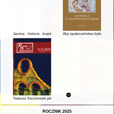
Jarnice : historia : krajobrazy : ludzie : zabytki : legendy
Aby społeczeństwo było sprawiedl
Tadeusz Kaczkowski jakiego nie znacie : przywrócona pamięć 
ROCZNIK 2025