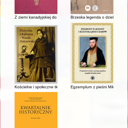
Z ziemi kanadyjskiej do ziemi bielawskiej : wspomnienie o Zdz
Brzeska legenda o dzielnej słu
Kościelne i społeczne tło życia i działalności Wandy Malczewski
Egzemplum z pieśni Mikołaja Re