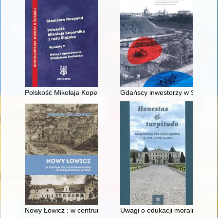
Polskość Mikołaja Kopernika z rodu Ślązaka
Gdańscy inwestorzy w Sopocie :
Nowy Łowicz : w centrum poligonu drawskiego od średniowiecz
Uwagi o edukacji moralnej synó