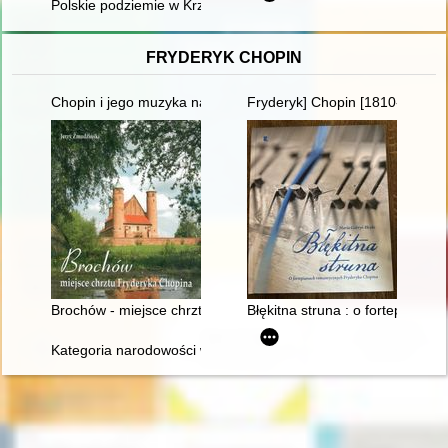
Polskie podziemie w Krzemieńcu i okolicach w latach 1939-19
FRYDERYK CHOPIN
Chopin i jego muzyka na Dolnym Śląsku" - wystawa w Archi
Fryderyk] Chopin [1810-1849]. 
Brochów - miejsce chrztu Fryderyka Chopina
Błękitna struna : o fortepiana
Kategoria narodowości w recepcji twórczości Fryderyka Chopi