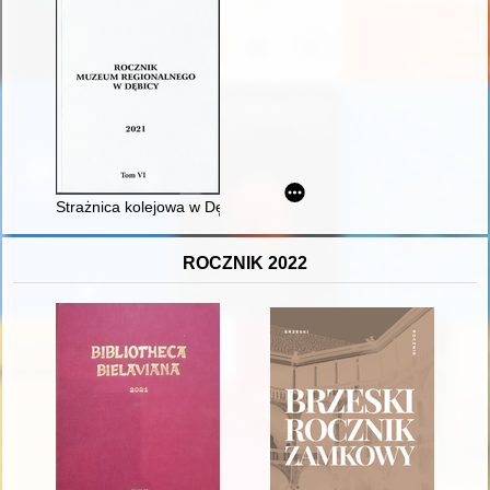
Strażnica kolejowa w Dębicy nad Wisłoką w austro-węgierskim s
ROCZNIK 2022