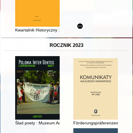
Kwartalnik Historyczny : założony przez Xawerego Liskego w 1
ROCZNIK 2023
Ślad poety : Muzeum Adama Mickiewicza w Wilnie
Förderungspräferenzen des Hoc