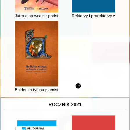
Jutro albo wcale : podstęp w działaniach bojowych lotnictwa
Rektorzy i prorektorzy w 55-le
Epidemia tyfusu plamistego w więzieniu kieleckim w latach 19
ROCZNIK 2021