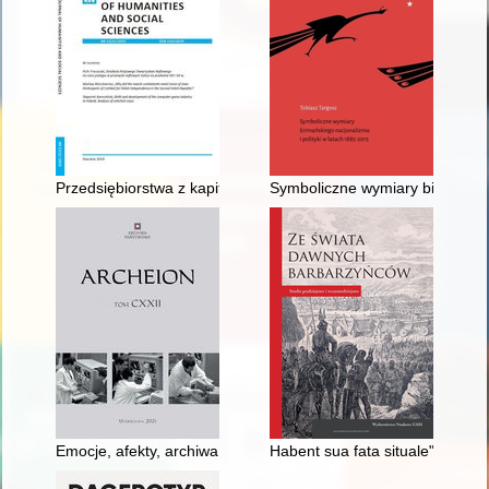
Przedsiębiorstwa z kapitałem zagranicznym pochodzenia polonij
Symboliczne wymiary birmańskie
Emocje, afekty, archiwa i selekcja : ekscytujące drogi nowej hu
Habent sua fata situale" - br