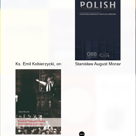
Ks. Emil Kobierzycki, ordynariusz Śląska Opolskiego w latach
Stanisław August Morawski : wyb