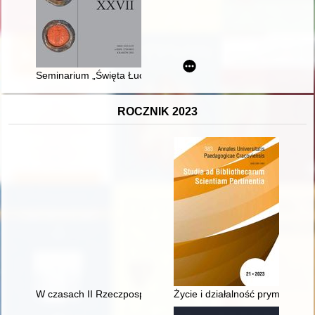
Seminarium „Święta Łucja rozprasza mroki. 40. rocznica stan
ROCZNIK 2023
W czasach II Rzeczpospolitej (1918-1939)
Życie i działalność prymasa St