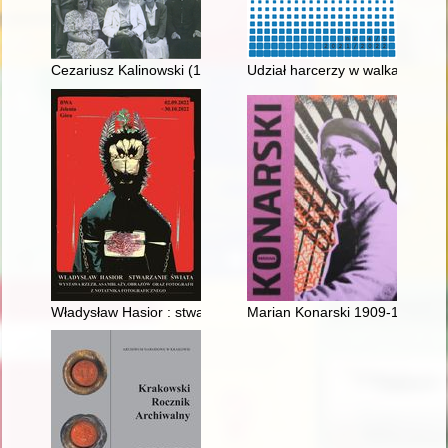
Cezariusz Kalinowski (1931-2022) : in memoriam
Udział harcerzy w walkach o ni
Władysław Hasior : stwarzanie świata : notatnik fotograficzny
Marian Konarski 1909-1998