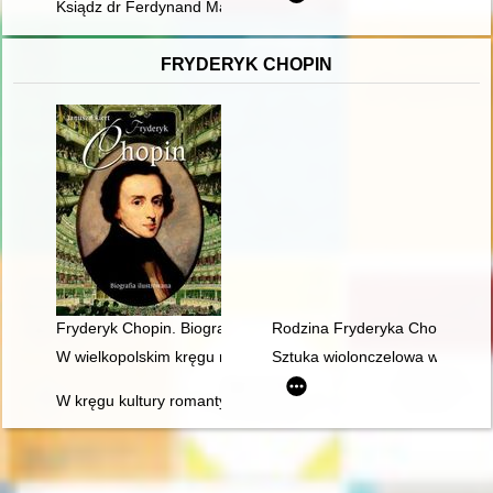
Ksiądz dr Ferdynand Machay nauczycielem patriotyzmu
FRYDERYK CHOPIN
Fryderyk Chopin. Biografia ilustrowana
Rodzina Fryderyka Chopina
W wielkopolskim kręgu rodziny Fryderyka Chopina
Sztuka wiolonczelowa w polskiej
W kręgu kultury romantycznej. W 200-lecie urodzin Fryderyka 