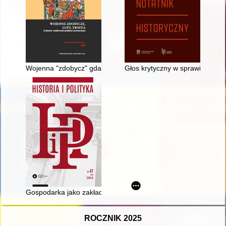
Wojenna "zdobycz" gdańszczan : niemiecki "Gustaw" w 318. 
Głos krytyczny w sprawie ksią
Gospodarka jako zakładnik polityki : analiza działań Służby
ROCZNIK 2025