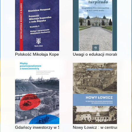
Polskość Mikołaja Kopernika z rodu Ślązaka
Uwagi o edukacji moralnej synó
Gdańscy inwestorzy w Sopocie : prestiż finansowy i towarzyski
Nowy Łowicz : w centrum polig