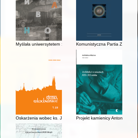
Myślała uniwersytetem : wspomnienie o profesor Zofii Sokolew
Komunistyczna Partia Zachodnie
Oskarżenia wobec ks. Józefa Misińskiego, proboszcza w Stawis
Projekt kamienicy Antoniego So