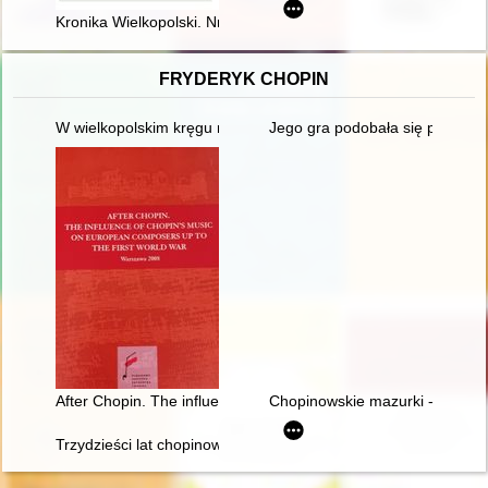
Kronika Wielkopolski. Nr 1/183 (2023)
FRYDERYK CHOPIN
W wielkopolskim kręgu rodziny Fryderyka Chopina
Jego gra podobała się przede w
After Chopin. The influence of Chopin's music on European com
Chopinowskie mazurki - czyli fo
Trzydzieści lat chopinowskich festiwali w Antoninie