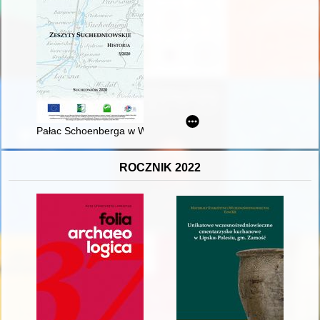
Pałac Schoenberga w Wąchocku : przeszłość - teraźniejszość -
ROCZNIK 2022