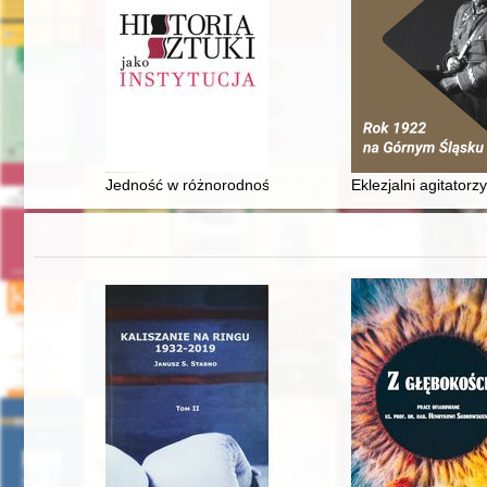
Jedność w różnorodności? sztuka mniejszości religijnyc
Eklezjalni agitator