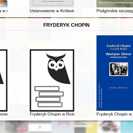
na w meandrach reform oświatowych
Ustanowienie w Królestwie Polskim "Towarzystwa kraj
Podgórskie szczepy
FRYDERYK CHOPIN
źopen glazami Rossiân. Antologiâ
nował etiudę rewolucyjną?
Fryderyk Chopin w Rościszewie
Fryderyk Chopin w 