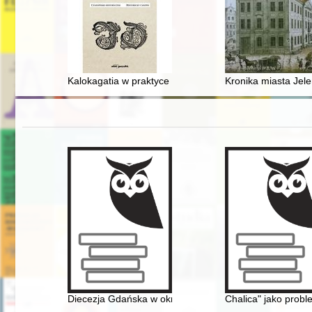
Kalokagatia w praktyce na dworze Kazimierza Jagielloń
Kronika miasta Jel
Diecezja Gdańska w okresie komunizmu (1945-1989) : r
Chalica" jako probl