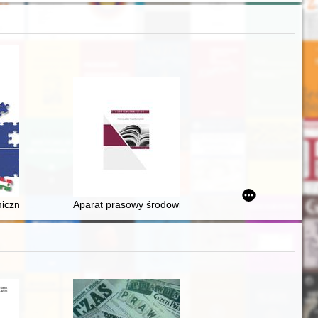
powieści chasydzkich Majes nojroim (Piotrków 1913/1914)
miczne aspekty przystąpienia Polski, Czech i Węgier do NATO w prasie 
Aparat prasowy środowisk narodowych w Polsce w la