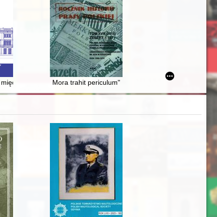
ków sztuki cerkiewnej)
ej w BSRS w latach 1944-1991
ej międzynarodowej konferencji naukowej ESHS 2022 w Brukseli
Mora trahit periculum"