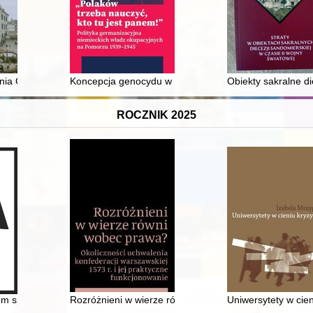
czyka, czyli O tym, jak „niecudna” Habsburżanka została matką królów
enia Góra na Śląsku do roku 1847
Koncepcja genocydu w badaniach nad niemiecką poli
Obiekty sakralne d
ROCZNIK 2025
ys historyczny w stulecie biskupstwa gdańskiego
em społeczno-prawny w międzywojennej prasie żydowskiej = "Chalitzah" a
Rozróżnieni w wierze równi wobec prawa? : okolicznośc
Uniwersytety w cie