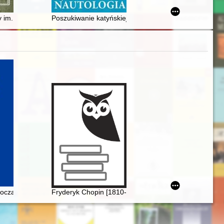
owego do zabezpieczenia ruchomości od ognia"
 im. Tadeusza Kościuszki
Poszukiwanie katyńskiej prawdy
oczach Rosjan. Antologia. Friderik źopen glazami Rossiân. Antologiâ
Fryderyk Chopin [1810-1849] i jego muzyka