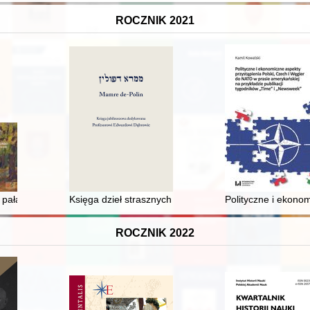
ROCZNIK 2021
 pałace, dwory i folwarki
Księga dzieł strasznych - wybrane fragmenty zbioru o
Polityczne i ekono
ROCZNIK 2022