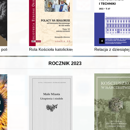
h, etnicznych i narodowych w polskich muzeach : (na przykładzie zabyt
zy polskości Górnego Śląska
Rola Kościoła katolickiego w życiu mniejszości polski
Relacja z dziesiąt
ROCZNIK 2023