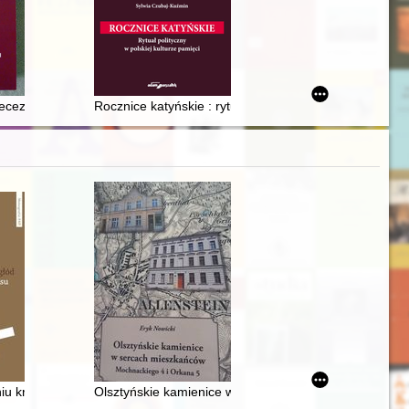
tyką okupacyjną na Pomorzu Gdańskim
iecezji sandomierskiej w latach 1939-1944
Rocznice katyńskie : rytuał polityczny w polskiej kultur
s a social and legal issue in the interwar Jewish press
i uchwalenia konfederacji warszawskiej 1573 r. i jej praktyczne funkcj
niu kryzysu : nacjonalistyczna radykalizacja studentów Warszawy i Wi
Olsztyńskie kamienice w sercach mieszkańców : Moch