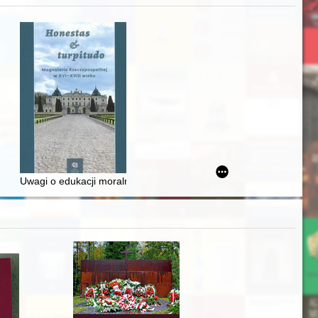
zczaństwa w 2. poł. XIX w
awskiego od średniowiecza do dziś
Uwagi o edukacji moralnej synów szlacheckich w XVI-wiecznej Rze