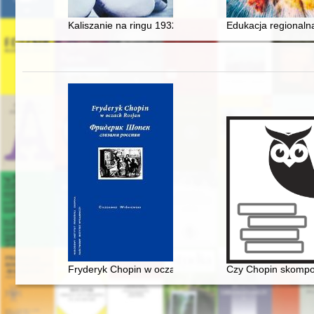
Kaliszanie na ringu 1932-2019. T. 2
Edukacja regional
Fryderyk Chopin w oczach Rosjan. Antologia. Friderik 
Czy Chopin skompo