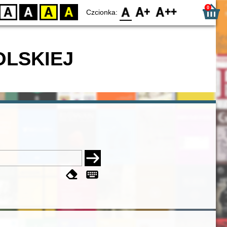
0
D
BW
YB
BY
F0
F1
F2
Czcionka:
OLSKIEJ