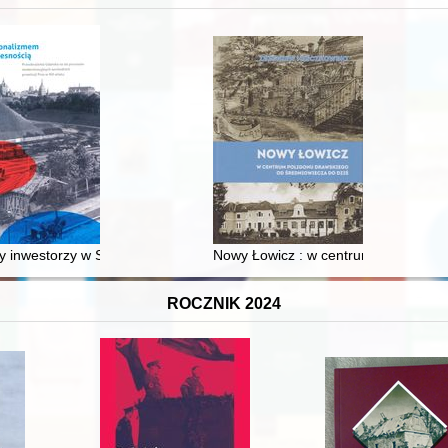
 inwestorzy w Sopocie : prestiż finansowy i towarzyski lokalnego mies
Nowy Łowicz : w centrum poligonu dr
ROCZNIK 2024