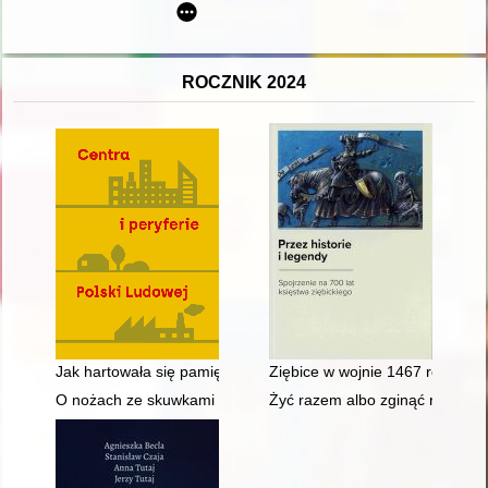
ROCZNIK 2024
Jak hartowała się pamięć? : procesy pamięciotwórcze społeczn
Ziębice w wojnie 1467 roku
O nożach ze skuwkami w kulturze przeworskiej = Knives with fe
Żyć razem albo zginąć razem : 