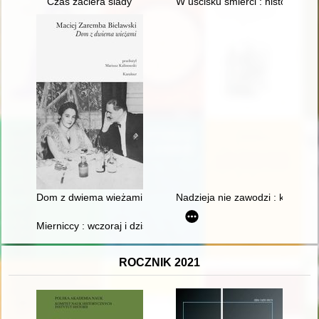
Czas zaciera ślady
W uścisku śmierci : historia łąc
Dom z dwiema wieżami
Nadzieja nie zawodzi : księga p
Mierniccy : wczoraj i dziś
ROCZNIK 2021