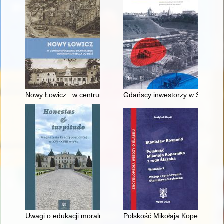
Nowy Łowicz : w centrum poligonu drawskiego od średniowiecz
Gdańscy inwestorzy w Sopocie :
Uwagi o edukacji moralnej synów szlacheckich w XVI-wiecznej 
Polskość Mikołaja Kopernika z 