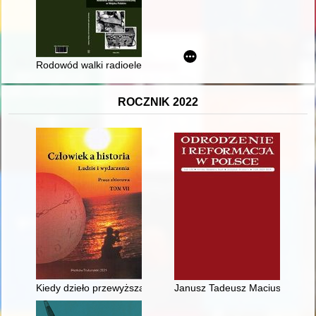
Rodowód walki radioelektronicznej w Wojsku Polskim
ROCZNIK 2022
Kiedy dzieło przewyższa twórcę : historia Edwarda Saidiego Ti
Janusz Tadeusz Maciuszko : (