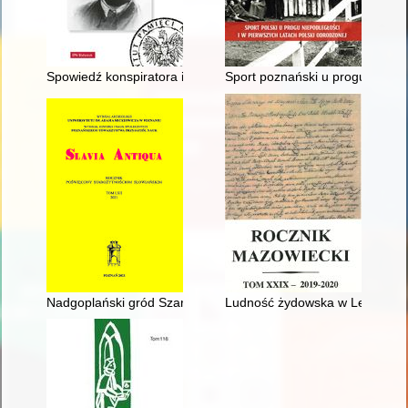
Spowiedź konspiratora i partyzanta
Sport poznański u progu Drugie
Nadgoplański gród Szarlej i jego właściciele w średniowieczu =
Ludność żydowska w Legionowie 