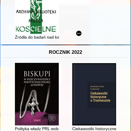
Źródła do badań nad kasatami józefińskimi w Galicji (1782-18
ROCZNIK 2022
Polityka władz PRL wobec bp. Wilhelma Pluty w latach 1958-1
Ciekawostki historyczne o Trz