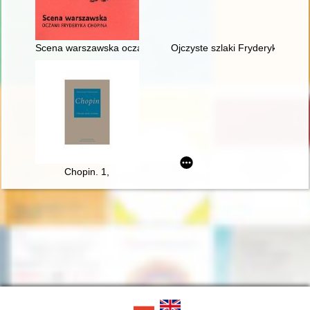
Scena warszawska oczami Fryderyka Chopina
Ojczyste szlaki Fryderyka Chop
Chopin. 1,