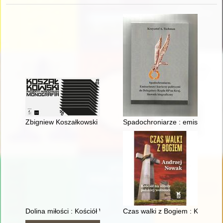
Zbigniew Koszałkowski : projekty periodyków : monografia 198
Spadochroniarze : emisariusze i
Dolina miłości : Kościół Wniebowzięcia Najświętszej Maryi P
Czas walki z Bogiem : Kościół n