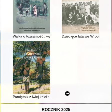
Walka o tożsamość : wypisy z kronik szkolnych z Kociewia, dot
Dziecięce lata we Wrocławiu
Pamiętnik z lwiej kniei : przygody misjonarza w afrykańskiej pu
ROCZNIK 2025