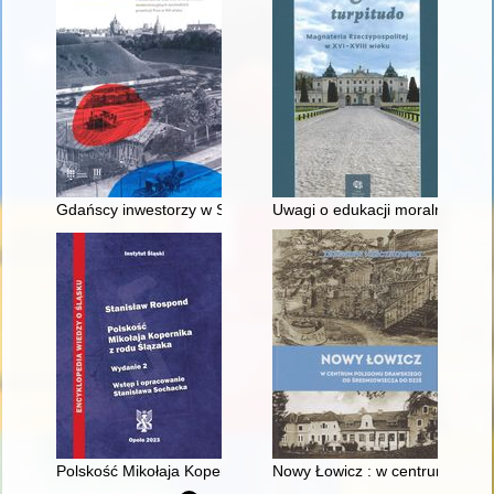
Gdańscy inwestorzy w Sopocie : prestiż finansowy i towarzyski
Uwagi o edukacji moralnej synó
Polskość Mikołaja Kopernika z rodu Ślązaka
Nowy Łowicz : w centrum polig