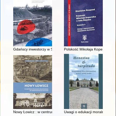
Gdańscy inwestorzy w Sopocie : prestiż finansowy i towarzyski
Polskość Mikołaja Kopernika z 
Nowy Łowicz : w centrum poligonu drawskiego od średniowiecz
Uwagi o edukacji moralnej synó