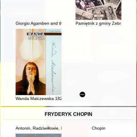
Giorgio Agamben and the concept of messianism
Pamiętnik z gminy Zebrzydowice
Wanda Malczewska 1822-1896 : droga do świętości
FRYDERYK CHOPIN
Antonin, Radziwiłłowie, Fryderyk Chopin [1810-1849]
Chopin