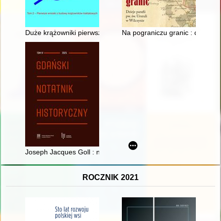
Duże krążowniki pierwszej połowy XX w. : konstrukcja i historia
Na pograniczu granic : dzieje pa
Joseph Jacques Goll : nieznany dowódca inżynierów napoleoń
ROCZNIK 2021