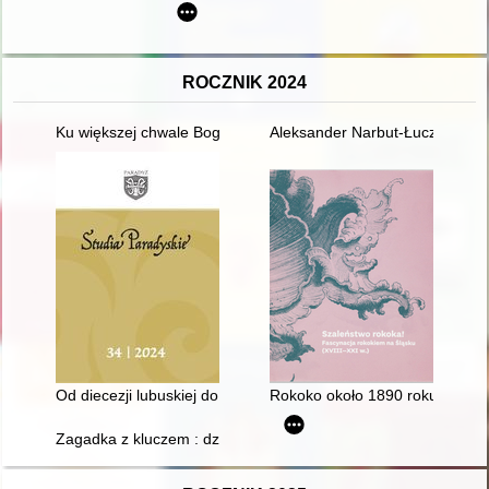
ROCZNIK 2024
Ku większej chwale Boga : w trzechsetlecie koronacji obrazu M
Aleksander Narbut-Łuczyński : 
Od diecezji lubuskiej do Ziemi Lubuskiej : Kościół i region w re-
Rokoko około 1890 roku w twór
Zagadka z kluczem : dziwny przedmiot z XIX-wiecznych amatorsk