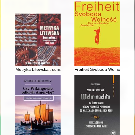
Metryka Litewska : sumariusz księgi dekretów 1589-1595 : sp
Freiheit Svoboda Wolność : Ein