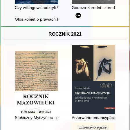
Czy wikingowie odkryli Amerykę?
Geneza zbrodni : zbrodnie na p
Głos kobiet o prawach Polek w świetle dokumentacji Zjazdów Ko
ROCZNIK 2021
Stołeczny Myszyniec : miasto i gmina : wczoraj i dziś - recenzja
Przerwane emancypacje : polity