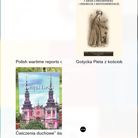
Polish wartime reports on the solution of Enigma 1930-1942
Gotycka Pieta z kościoła pw. ś
Ćwiczenia duchowe" św. Ignacego Loyoli kluczem do zrozumienia