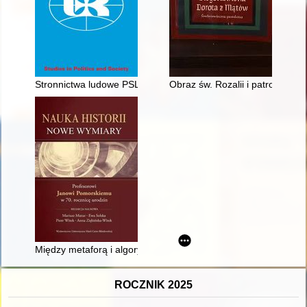
Stronnictwa ludowe PSL Piast i PSL Wyzwolenie wobec wyboru 
Obraz św. Rozalii i patronek pr
Między metaforą i algorytmem : Czy zbliża się koniec sporu o n
ROCZNIK 2025