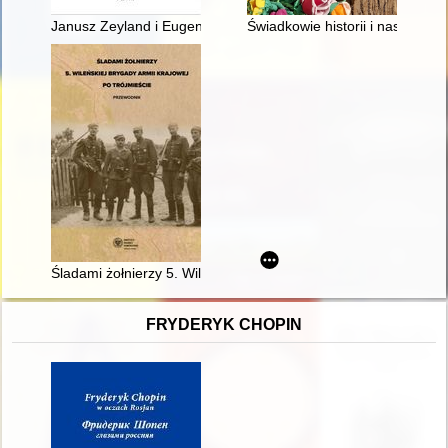
Janusz Zeyland i Eugenia Piasecka-Zeylandowa : poznańscy uc
Świadkowie historii i naszej dro
Śladami żołnierzy 5. Wileńskiej Brygady Armii Krajowej po Trój
FRYDERYK CHOPIN