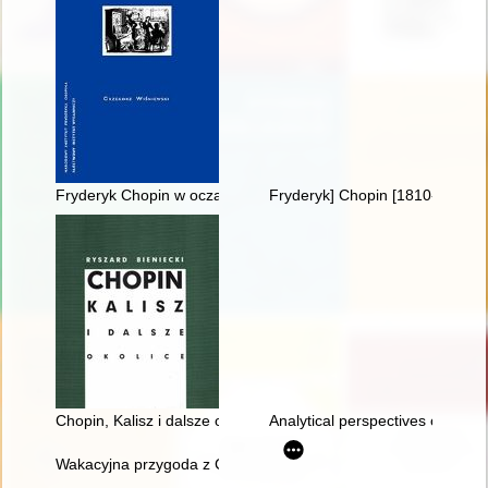
Fryderyk Chopin w oczach Rosjan. Antologia. Friderik źopen g
Fryderyk] Chopin [1810-1849]. 
Chopin, Kalisz i dalsze okolice
Analytical perspectives on the 
Wakacyjna przygoda z Chopinem" w Muzeum Niepodległości