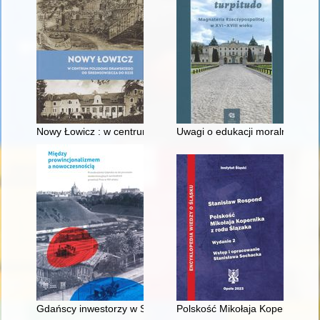
Nowy Łowicz : w centrum poligonu drawskiego od średniowiecz
Uwagi o edukacji moralnej synó
Gdańscy inwestorzy w Sopocie : prestiż finansowy i towarzyski
Polskość Mikołaja Kopernika z 