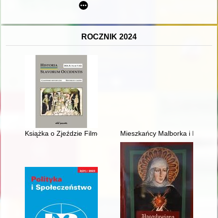
ROCZNIK 2024
Książka o Zjeździe Filmowym w Wiśle ’49 : edycja źródeł wraz z
Mieszkańcy Malborka i Kwidzyn