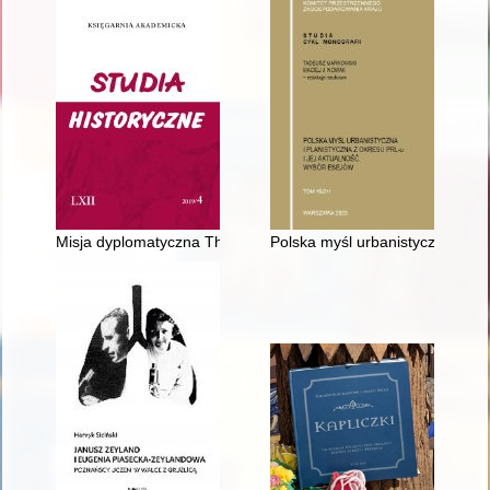
Misja dyplomatyczna Thomasa Bodleya do krajów niemieckich i 
Polska myśl urbanistyczna i pla