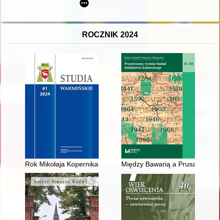
ROCZNIK 2024
Rok Mikołaja Kopernika w archidiecezji warmińskiej : podsu
Między Bawarią a Prusami Wscho