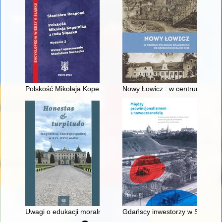
Polskość Mikołaja Kopernika z rodu Ślązaka
Nowy Łowicz : w centrum polig
Uwagi o edukacji moralnej synów szlacheckich w XVI-wiecznej 
Gdańscy inwestorzy w Sopocie :