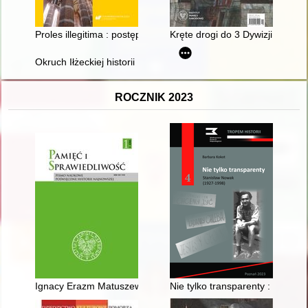
Proles illegitima : postępowanie wobec dzieci w praktyce sądu
Kręte drogi do 3 Dywizji Strzelc
Okruch Iłżeckiej historii : na tle wydarzeń w Polsce
ROCZNIK 2023
Ignacy Erazm Matuszewski - krytyk i filozof literatury
Nie tylko transparenty : Stani