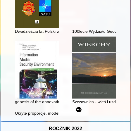
Dwadzieścia lat Polski w NATO
100lecie Wydziału Geodezji i Kar
genesis of the annexation of the Crimea Peninsula and the con
Szczawnica - wieś i uzdrowisko
Ukryte proporcje, model 3D i makieta synagogi z Gąbina = th
ROCZNIK 2022