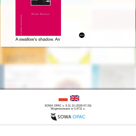
A swallow's shadow. An essay on Chopin's thoughts
SOWA OPAC v. 6.11.10 (2026-07-24)
Wygenerowano w 0,4711 s.