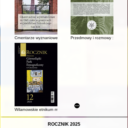
Cmentarze wyznaniowe do 1945 roku w granicach województwa
Przedmowy i rozmowy : rama wyd
Wilamowskie etnikum ma (wreszcie) swój wygodny dom : Muzeum
ROCZNIK 2025