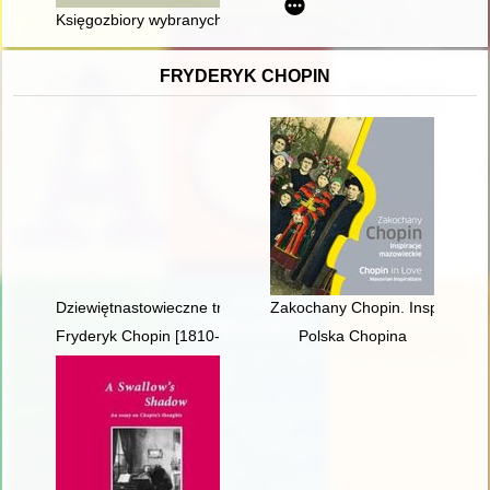
Księgozbiory wybranych bibliotek klasztornych w Gdańsku w XV
FRYDERYK CHOPIN
Dziewiętnastowieczne transkrypcje utworów Fryderyka Chopina.
Zakochany Chopin. Inspiracje m
Fryderyk Chopin [1810-1949]
Polska Chopina