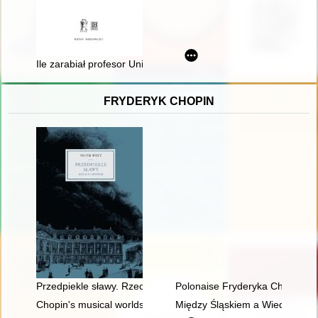
Ile zarabiał profesor Uniwersytetu Bolońskiego w późnym śred
FRYDERYK CHOPIN
Przedpiekle sławy. Rzecz o Chopinie
Polonaise Fryderyka Chopina. Z
Chopin's musical worlds the 1840's
Między Śląskiem a Wiedniem. Ksi