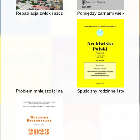
Repatriacja zwłok i szczątków ludzkich jako problem prawa dz
Pomiędzy żarnami wielkiej polit
Problem mniejszości narodowych w programach Jerzego Giedroy
Spuścizny rodzinne i rodowe 