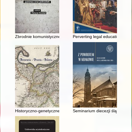
Zbrodnie komunistyczne : odpowiedzialność państwa oraz jed
Perverting legal education? : 
Historyczno­-genetyczne tło Gallowego podania o Piaście i Popi
Seminarium diecezji śląskiej (k