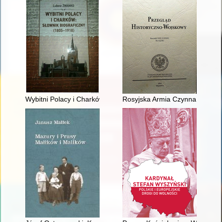
Wybitni Polacy i Charków : słownik biograficzny : (1805-1918)
Rosyjska Armia Czynna feldmarsz