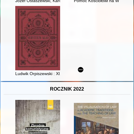
Józef Ostaszewski, Karol Małłek, Adam Chętnik, Witold Witkows
Pomoc Kościołowi na Wschodzi
Ludwik Orpiszewski : XIX-wieczny dyplomata z kujawskiej wsi
ROCZNIK 2022