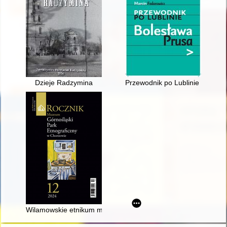
Dzieje Radzymina
Przewodnik po Lublinie Bolesł
Wilamowskie etnikum ma (wreszcie) swój wygodny dom : Muzeum