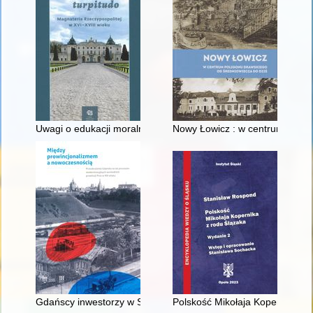
Uwagi o edukacji moralnej synów szlacheckich w XVI-wiecznej 
Nowy Łowicz : w centrum polig
Gdańscy inwestorzy w Sopocie : prestiż finansowy i towarzyski
Polskość Mikołaja Kopernika z 