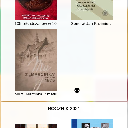
105 piłsudczanów w 105-tą rocznicę bitwy warszawskiej : gabi
Generał Jan Kazimierz Kruszewsk
My z "Marcinka" : matura 1975
ROCZNIK 2021