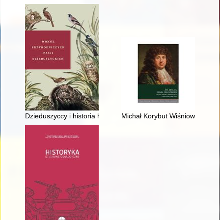
Dzieduszyccy i historia hodowli koni arabskich w Polsce
Michał Korybut Wiśniowiecki ja