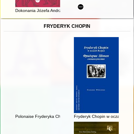
Dokonania Józefa Andrzeja Gierowskiego w zakresie badań czasó
FRYDERYK CHOPIN
Polonaise Fryderyka Chopina. Zagadka inicjalnej figury dźwię
Fryderyk Chopin w oczach Rosja