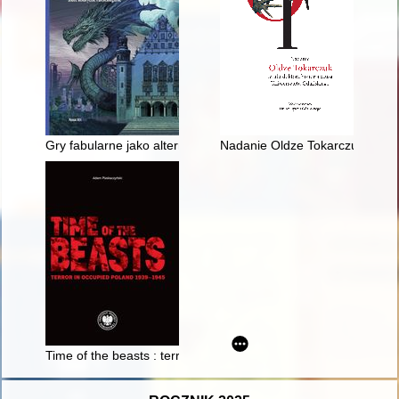
Gry fabularne jako alternatywna metoda nauczania historii
Nadanie Oldze Tokarczuk tytuł
Time of the beasts : terror in occupied Poland 1939-1945