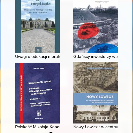
Uwagi o edukacji moralnej synów szlacheckich w XVI-wiecznej 
Gdańscy inwestorzy w Sopocie :
Polskość Mikołaja Kopernika z rodu Ślązaka
Nowy Łowicz : w centrum polig