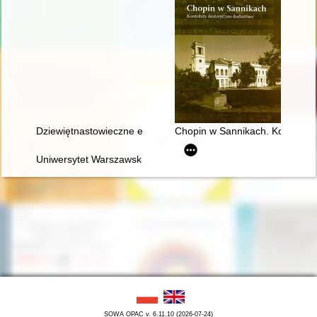
Dziewiętnastowieczne edycje dzieł Fryderyka Chopina jako aspek
Chopin w Sannikach. Konteksty 
Uniwersytet Warszawski i młody Chopin
SOWA OPAC v. 6.11.10 (2026-07-24)