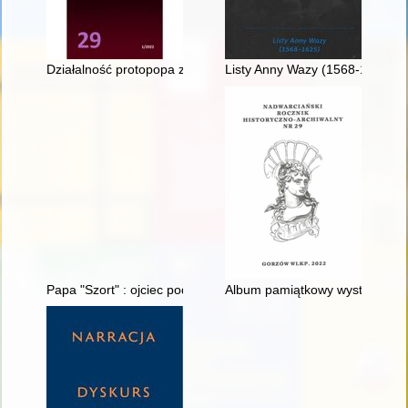
Działalność protopopa zabłudowskiego Nestora Kuźmicza na tle 
Listy Anny Wazy (1568-1625)
Papa "Szort" : ojciec podkomendnych
Album pamiątkowy wystawy z r