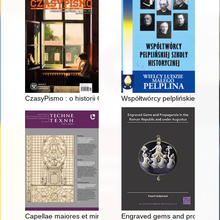
CzasyPismo : o historii Górnego Śląska. 2021 [nr] 1
Współtwórcy pelplińskiej szkoły
Capellae maiores et minores" i różne sposoby ich kształtowan
Engraved gems and propaganda