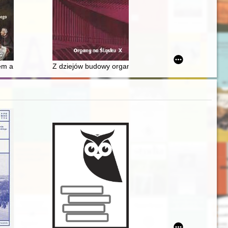
i Rzeczypospolitej = Antoni Bazyli Dzieduszycki and his career in Polish
 a Zachodem : w kręgu myśli Feliksa Konecznego
Z dziejów budowy organów kościoła pw. św. Floriana 