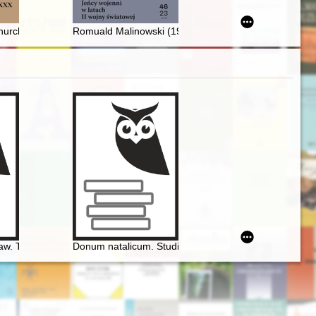
rów i współpracowników
rches in Soviet Union policy (in the first years after the Second Worl
Romuald Malinowski (1929-2023)
0)
w. The Chopin's addresses in Warsaw established from sources
Donum natalicum. Studia Thaddaeo Przybylski octogen