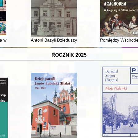
eckelsheim w dziennikach kpt. Zdzisława Koziołkowskiego
da w tradycji sandomierskich dominikanów
Antoni Bazyli Dzieduszycki i jego kariera w administracj
Pomiędzy Wschodem
ROCZNIK 2025