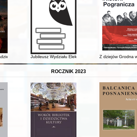
do roku 1945
dziwiłł (1715-1760) : ofiara czarnej legendy?
Jubileusz Wydziału Elektrycznego AGH : 70/50/45/25 :
Z dziejów Grodna w
ROCZNIK 2023