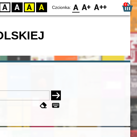
0
D
BW
YB
BY
F0
F1
F2
Czcionka:
OLSKIEJ