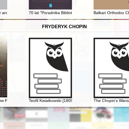
go podziemia niepodległościowego w latach 1945-1947
 architektoniczne Teatru Wielkiego w Poznaniu (1910-2023)
70 lat "Poradnika Bibliotekarza" w opinii jego redakto
Balkan Orthodox Chu
FRYDERYK CHOPIN
ów Fryderyka Chopina : katalog rękopisów, druków i nagrań (1830-202
Teofil Kwiatkowski [1809-1891] i Chopin
The Chopin's Warsa