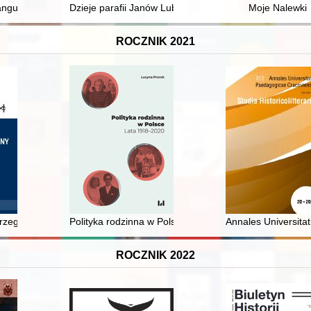
sta, historyk, pedagog : bibliografia
 language models as a tool for knowledge extraction from biographical dic
Dzieje parafii Janów Lubelski (Biała) 1325-2025
Moje Nalewki
ROCZNIK 2021
t the nomads on boats on the Danube in 1064 / Marcin Böhm
zego ze śląskiej perspektywy : (w 550. rocznice śmierci monarchy) = T
Polityka rodzinna w Polsce : lata 1918-2020
Annales Universitat
ROCZNIK 2022