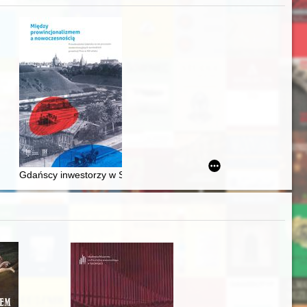
acheckich w XVI-wiecznej Rzeczypospolitej
Gdańscy inwestorzy w Sopocie : prestiż finansowy i towarzyski lo