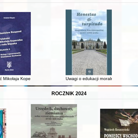
 średniowiecza do dziś
ć Mikołaja Kopernika z rodu Ślązaka
Uwagi o edukacji moralnej synów szl
ROCZNIK 2024