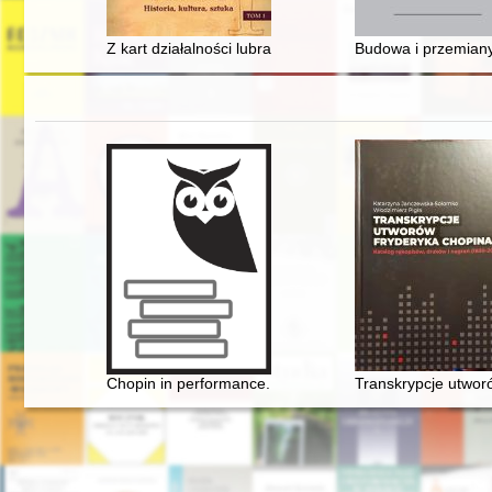
Z kart działalności lubranieckiego antykomunistyczne
Budowa i przemiany
Chopin in performance. History, theory, practice
Transkrypcje utwor