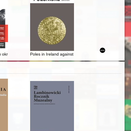
 wspomnienia weterana : 70 lat elektrycznego, 24 czerwca 2022
 okresie międzywojennym, Pamięć historyczna - recenzje]
Poles in Ireland against martial law in Poland 1981-19