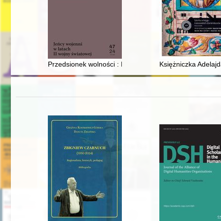
Przedsionek wolności : Polski Obóz Wojskowy Dössel-P
Księżniczka Adelaj