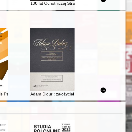
tionaries : the case of the Polish Biographical Dictionary
100 lat Ochotniczej Straży Pożarnej w Kożuchowie (1
he reign of George of Poděbrady, king of Bohemia, from a Silesian pers
is Paedagogicae Cracoviensis. [T.] 20 (2020)
Adam Didur : założyciel i kontynuator