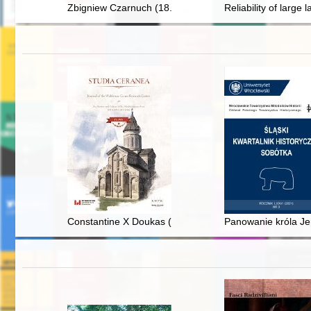
Zbigniew Czarnuch (18.03.1930 - 22.09.2024) : regionali
Reliability of large
Constantine X Doukas (1059-1067) versus Uzes : abou
Panowanie króla Jer