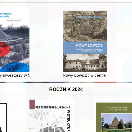
 inwestorzy w Sopocie : prestiż finansowy i towarzyski lokalnego mies
Nowy Łowicz : w centrum poligonu dr
ROCZNIK 2024