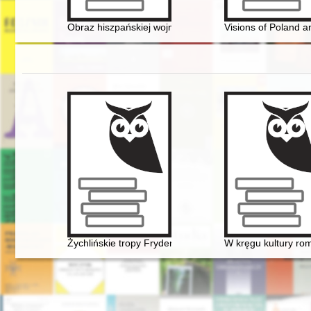
Obraz hiszpańskiej wojny domowej na łamach "Wiadomoś
Visions of Poland an
Żychlińskie tropy Fryderyka [Chopina]
W kręgu kultury rom