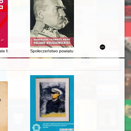
na
iego : dwugłos = Stanisław Czarniecki and his merits for the Lublin M
cate family’s mansion at 5 Dominikswall street in Gdańsk = Historia ni
Społeczeństwo powiatu sokołowskiego wobec zagrożen