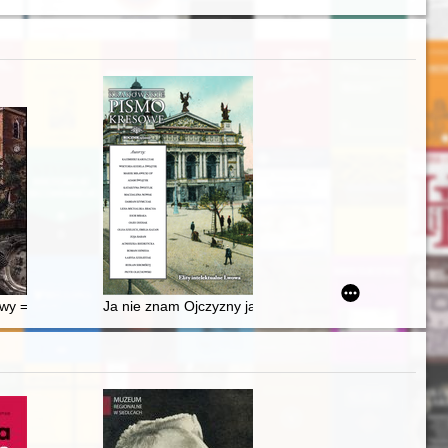
enealogiczne od połowy XIV wieku
o przez Polskę
awy = Erinnerungen an das alte Deutsch Eylau = The memorabilia of th
Ja nie znam Ojczyzny jak Polska, w jej zmartwychwst