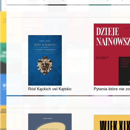
Ród Kąckich vel Kątskich z Kątów H. Brochwicz : przyc
Pytania które nie z