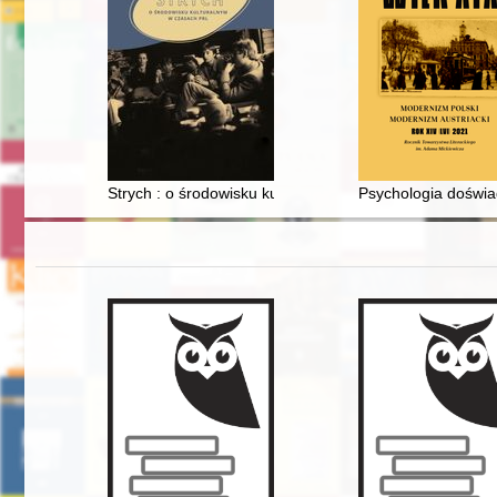
Strych : o środowisku kulturalnym w czasach PRL
Psychologia doświad