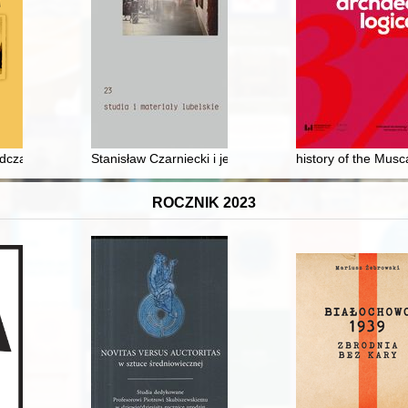
czalna a rozwój lwowskiej krytyki literackiej : przypadek Ostapa Ortwi
Stanisław Czarniecki i jego zasługi dla Muzeum Lubelsk
history of the Mus
ROCZNIK 2023