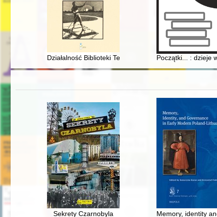
Działalność Biblioteki Technische Hochschule Danzig (19
Początki... : dziej
Sekrety Czarnobyla
Memory, identity a