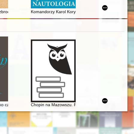
the second half of the 20th century - early 21st century
 : zarys problemu
zbrodnia bez kary
Komandorzy Karol Korytowski i Stefan Frankowski : w s
ania "Roty" Feliksa Nowowiejskiego [1877-1946]
środków tradycyjnych i nowoczesnych jako sposób budowania ekspozy
ko człowiek i muzyk
Chopin na Mazowszu. Przewodnik po miejscach histor