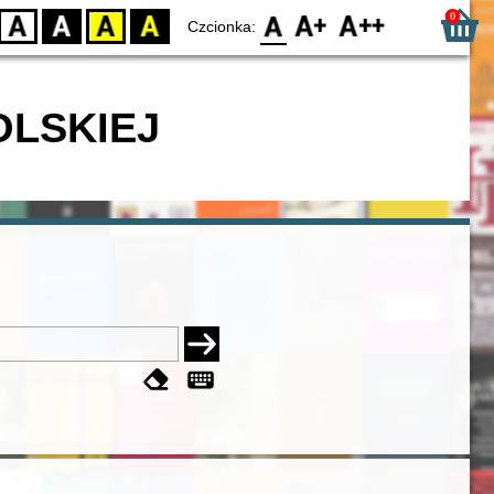
0
D
BW
YB
BY
F0
F1
F2
Czcionka:
OLSKIEJ