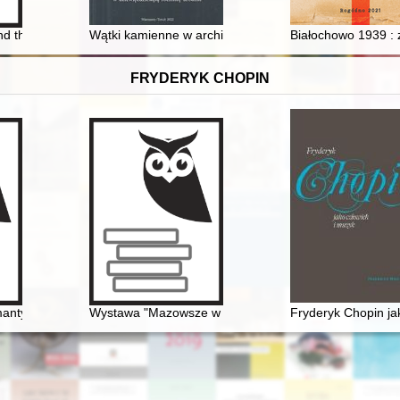
ci Literackich". Cz. 2
d the Poles in the memories by Ukrainian public and cultural figures of 
Wątki kamienne w architekturze Krakowa XIII-XV wieku
Białochowo 1939 : 
FRYDERYK CHOPIN
antycznej. W 200-lecie urodzin Fryderyka Chopina i w 100-lecie powst
Wystawa "Mazowsze w czasach Chopina" - połączenie 
Fryderyk Chopin ja