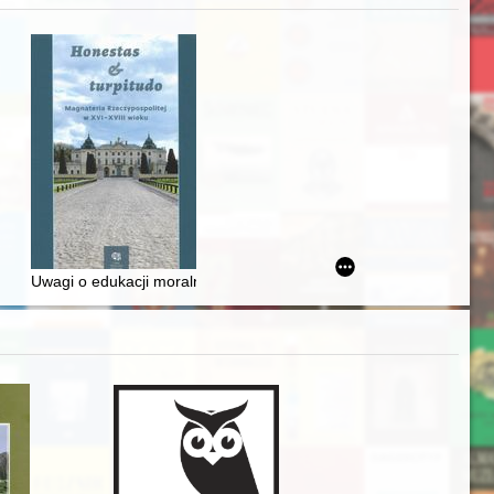
zczaństwa w 2. poł. XIX w
awskiego od średniowiecza do dziś
Uwagi o edukacji moralnej synów szlacheckich w XVI-wiecznej Rze