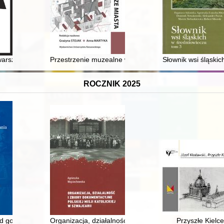
04-1944) na tle historii gdańskiego bibliotekarstwa instytucjonalnego
e warszawskiej szkoły medycznej 1789-1831
Przestrzenie muzealne w strukturze miasta
Słownik wsi śląskic
ROCZNIK 2025
nd governance in early modern Poland-Lithuania
Organizacja, działalność i zbiory dokumentacyjne Polskie
Przyszłe Kielce