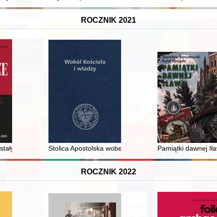
ROCZNIK 2021
zynek do dziejów rodów rycerskich Małopolski : studium historyczno-g
ostały zadane
Stolica Apostolska wobec aneksji Śląska Zaolziańskieg
Pamiątki dawnej Ił
ROCZNIK 2022