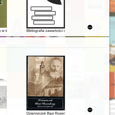
h w średniowieczu. T. 3,
Bibliografia zawartości czasopism warszawskich 1795
j Misji Katolickiej w Szwajcarii
Dzienniczek Basi Rosenberg : (Przeworsk 1938-1939)