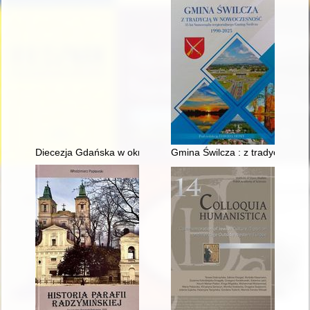
Diecezja Gdańska w okresie komunizmu (1945-1989) : rys hist
Gmina Świlcza : z tradycją w n