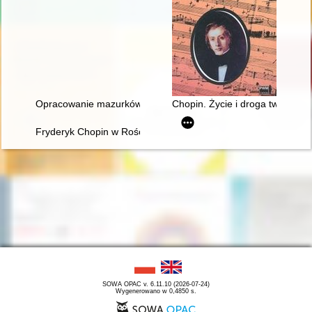
Opracowanie mazurków Chopina w redakcji Zygmunta Stojowski
Chopin. Życie i droga twórcza
Fryderyk Chopin w Rościszewie
SOWA OPAC v. 6.11.10 (2026-07-24)
Wygenerowano w 0,4850 s.