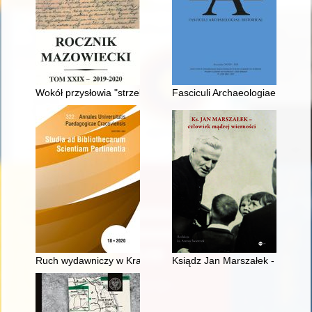
Wokół przysłowia "strzela jak kurp" : historycznoliterackie ref
Fasciculi Archaeologiae Histori
Ruch wydawniczy w Krakowie w pierwszych latach niepodległo
Ksiądz Jan Marszałek - mądry 