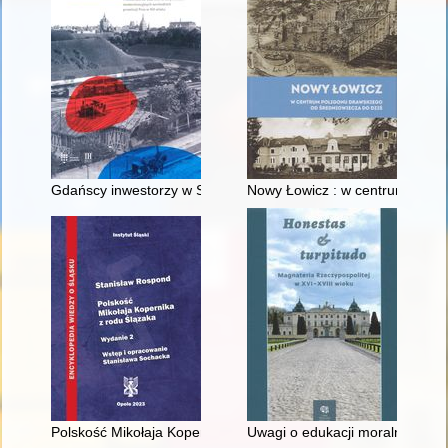
Gdańscy inwestorzy w Sopocie : prestiż finansowy i towarzyski
Nowy Łowicz : w centrum polig
Polskość Mikołaja Kopernika z rodu Ślązaka
Uwagi o edukacji moralnej synó