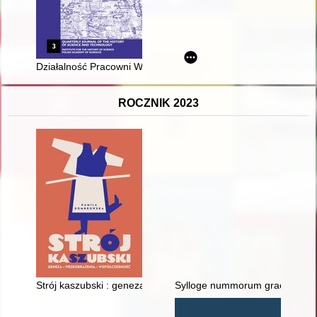
Działalność Pracowni Wiedzy o Dawnej Książce Instytutu Histo
ROCZNIK 2023
Strój kaszubski : geneza - przeobrażenia - współczesność
Sylloge nummorum graecorum : 