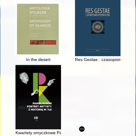
In the desert
Res Gestae : czasopismo histor
Kwartety smyczkowe Pawła Kleckiego wobec europejskiej twórc