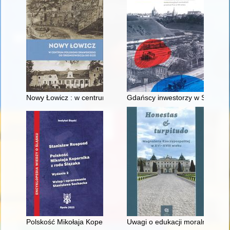
Nowy Łowicz : w centrum poligonu drawskiego od średniowiecz
Gdańscy inwestorzy w Sopocie :
Polskość Mikołaja Kopernika z rodu Ślązaka
Uwagi o edukacji moralnej synó