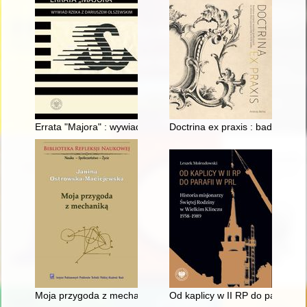
Errata "Majora" : wywiad rzeka z Dariuszem Olszewskim
Doctrina ex praxis : badania re
Moja przygoda z mechaniką : z Podlasia do Instytutu Polskiej
Od kaplicy w II RP do parafii w