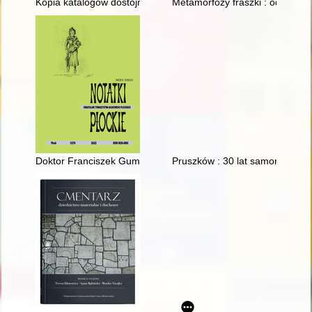
Kopia katalogów dostojniczych a pamięć historyczna środowisk 
Metamorfozy fraszki : od rene
Doktor Franciszek Gumowski z Sierpca : aneks biograficzny
Pruszków : 30 lat samorządu te