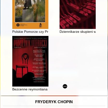
Polskie Pomorze czy Prusy Zachodnie? : kwestia przynależnośc
Dziennikarze skupieni wokół lon
Bezcenne reymontiana : archiwum mecenasa Witolda Kotowsk
FRYDERYK CHOPIN