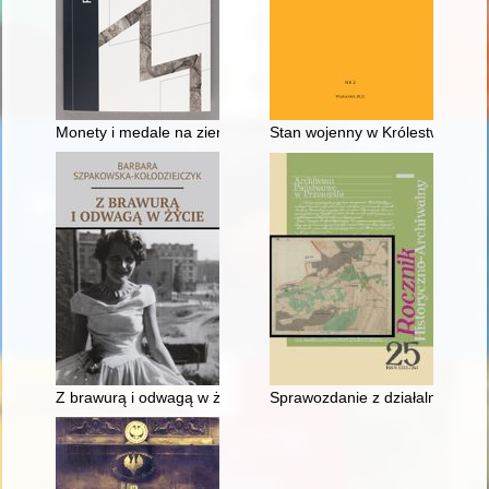
Monety i medale na ziemiach polskich od X do XX wieku : prz
Stan wojenny w Królestwie Pols
Z brawurą i odwagą w życie
Sprawozdanie z działalności A