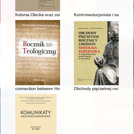
Kolonia Olecka oraz osiedle Anna w Pszowie jako przykład osi
Kontrrewolucjonista i sabotażys
connection between Holy Mount Athos and the Ukrainian and Be
Obchody pięćsetnej rocznicy ur