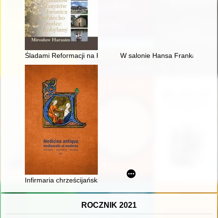
Śladami Reformacji na Pogórzu Karpackim : odrzuceni - nieza
W salonie Hansa Franka : obecn
Infirmaria chrześcijańska" Mikołaja z Mościsk (1624) : dyskurs 
ROCZNIK 2021