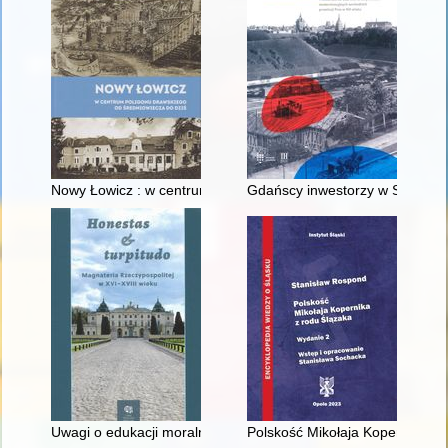
Nowy Łowicz : w centrum poligonu drawskiego od średniowiecz
Gdańscy inwestorzy w Sopocie :
Uwagi o edukacji moralnej synów szlacheckich w XVI-wiecznej 
Polskość Mikołaja Kopernika z 