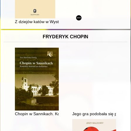
Z dziejów katów w Wystruci w XVII-XVIII wieku = From the histo
FRYDERYK CHOPIN
Chopin w Sannikach. Konteksty historyczno-kulturowe
Jego gra podobała się przede w