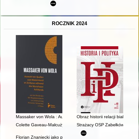
ROCZNIK 2024
Massaker von Wola : Auswahl von Quellen zum Massenmord an
Obraz historii relacji białorusko
Colette Gaveau-Małcużyńska : portret pianistki = Colette Gavea
Strażacy OSP Zabełków : krótk
Florian Znaniecki jako pedagogiczny marzyciel