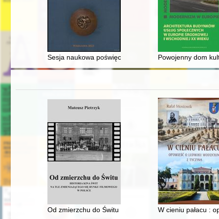
Sesja naukowa poświęcona przeglądowi czasopism numizm
Powojenny dom kultu
Od zmierzchu do Świtu : historia kina Świt na tle zmie
W cieniu pałacu : 