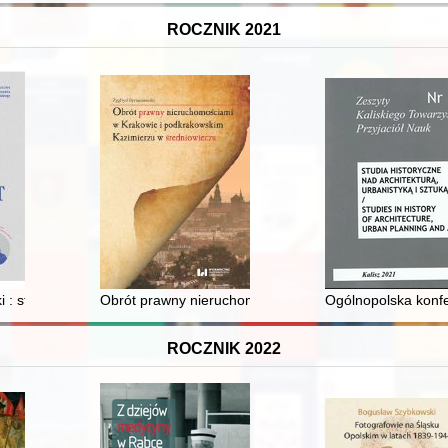
ROCZNIK 2021
 stanie gospodarczym w świetle źródeł
: struktury, postacie, wydarzenia. T. 2
Obrót prawny nieruchomości w Krakowie i podkrakows
Ogólnopolska konfe
ROCZNIK 2022