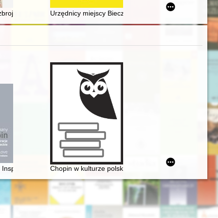
XV wieku - recenzja]
story in 1939-1945
1871 a przepływ idei technicznych w Europie XIX w. Polish inventiveness
brojeniowego w Polsce w drugiej połowie lat trzydziestych XX w. : rola
Urzędnicy miejscy Biecza do 1772 roku - recenzja]
Inspiracje mazowieckie. Chopin in love. Masovian inspiration
Chopin w kulturze polskiej