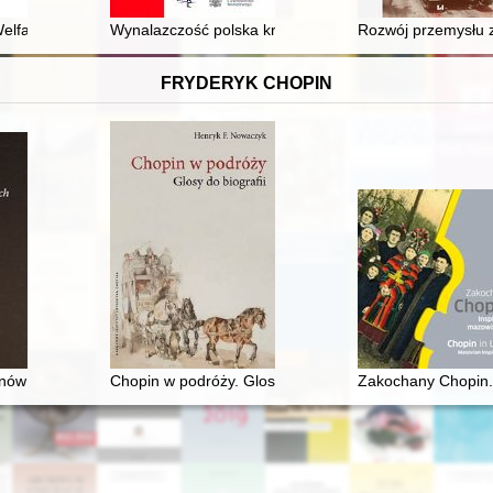
środowisku uniwersyteckim w drugiej połowie XIV i w pierwszej połowie 
 Welfare Committee Kraków-Miasto as a source for studying women’s hi
Wynalazczość polska kręgu Wielkiej Emigracji lat 1832-
Rozwój przemysłu z
FRYDERYK CHOPIN
onów paryskich 1830-1848
Chopin w podróży. Glosy do biografii
Zakochany Chopin. 