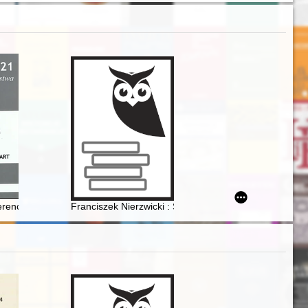
kim Kazimierzu w średniowieczu
rencja naukowa "Rycerze świętego Floriana - Bogu na chwałę ludziom
Franciszek Nierzwicki : Stary Franek : 1821-1904