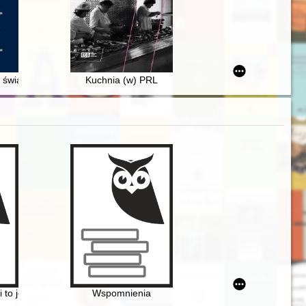
rzystwa : 10-lecie wydawania Warszawskiego Pamiętnika Numizmatyczneg
r : modernism, modernization, socialist realism
towie
k świata. O Józefie Czapskim" Adama Zagajewskiego
Kuchnia (w) PRL
ki to jest Zbiór przesądów o roślinach
Wspomnienia