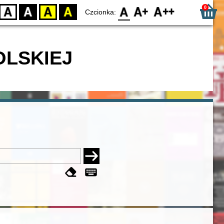
0
D
BW
YB
BY
F0
F1
F2
Czcionka:
OLSKIEJ