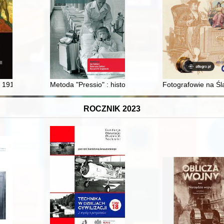
ydora Daniela z lat 1886-1887
1918 - 31 XII 1919 : dokumenty operacyjne. Cz. 2/2,
Metoda "Pressio" : historia rozwoju polskiej innowacyjn
Fotografowie na Śl
ROCZNIK 2023