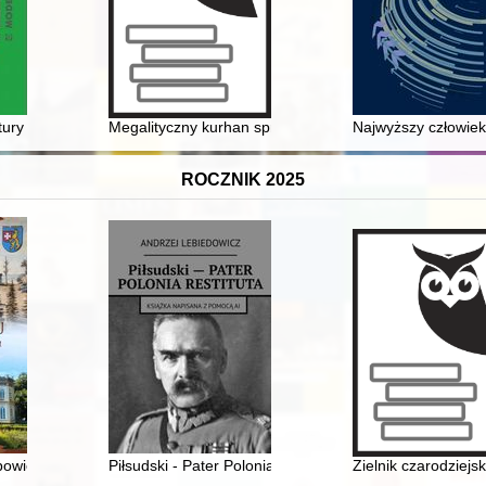
atycznych wydawanych aktualnie przez PTN oraz inne Instytucje i Towa
ry : modernizm, modernizacja, socrealizm = Post-war community cente
Megalityczny kurhan sprzed 4000 lat, czyli Neolit w Zło
Najwyższy człowie
ROCZNIK 2025
niającego się rynku filmowego w Polsce
opowieść o Ludwiku Wodzickim z Tyczyna
Piłsudski - Pater Polonia Restituta
Zielnik czarodziejs