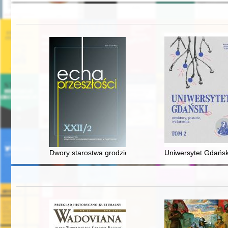
Dwory starostwa grodzieńskiego w XVI wieku : uwagi o
Uniwersytet Gdański 