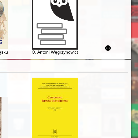
ej koncepcji leczenia pacjentów ze skoliozą
ąsku Opolskim w latach 1839-1944. Z. 4,
O. Antoni Węgrzynowicz OFM (1657-1721) : zapomniany