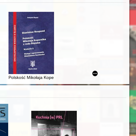
iż finansowy i towarzyski lokalnego mieszczaństwa w 2. poł. XIX w
Polskość Mikołaja Kopernika z rodu Ślązaka