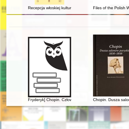
Recepcja włoskiej kultury intelektualnej w krakowskim 
Files of the Polish
Fryderyk] Chopin. Człowiek, dzieło, rezonans
Chopin. Dusza sal