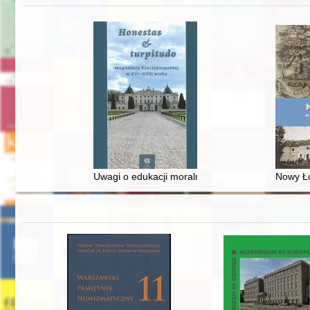
Uwagi o edukacji moralnej synów szlacheckich w 
Nowy Ło