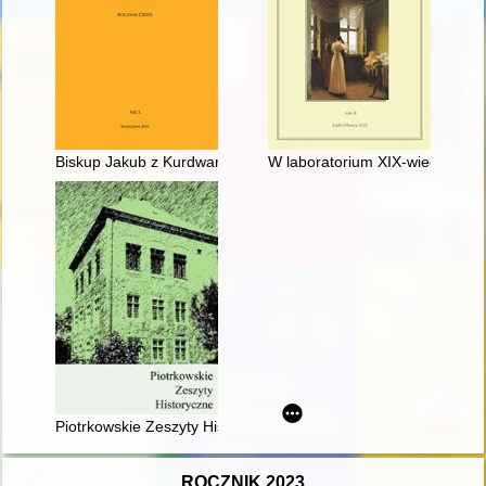
Biskup Jakub z Kurdwanowa herbu Syrokomla - recenzja]
W laboratorium XIX-wiecznego
Piotrkowskie Zeszyty Historyczne. T. 22, z. 3 (2021)
ROCZNIK 2023