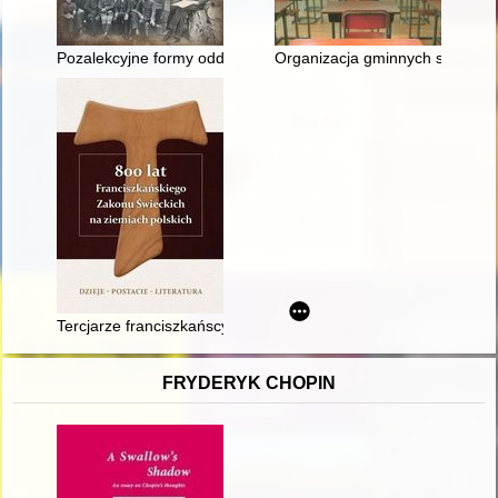
Pozalekcyjne formy oddziaływań wychowawczych na młodzież pu
Organizacja gminnych szkół zbio
Tercjarze franciszkańscy na ziemiach polskich do XVI wieku
FRYDERYK CHOPIN