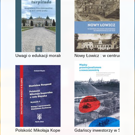
Uwagi o edukacji moralnej synów szlacheckich w XVI-wiecznej 
Nowy Łowicz : w centrum polig
Polskość Mikołaja Kopernika z rodu Ślązaka
Gdańscy inwestorzy w Sopocie :