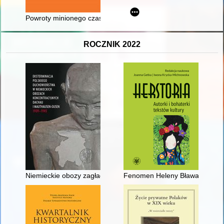
Powroty minionego czasu - recenzja]
ROCZNIK 2022
Niemieckie obozy zagłady i obozy koncentracyjne w okupowane
Fenomen Heleny Bławatskiej