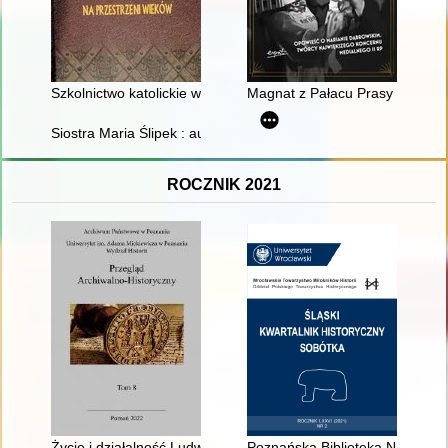
Szkolnictwo katolickie w (archi)diecezji wrocławskiej na przest
Magnat z Pałacu Prasy : opowi
Siostra Maria Ślipek : autobiografia : to, co jeszcze pamiętam
ROCZNIK 2021
Życie i działalność Ludwika i Heleny Stolarzewiczów na tle ży
Poznańska Biblioteka Niemiecka 