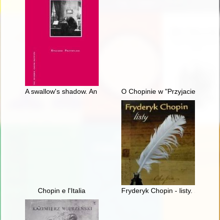
A swallow's shadow. An essay on Chopin's thoughts
O Chopinie w "Przyjacielu Ludu
Chopin e l'Italia
Fryderyk Chopin - listy. Skarbie