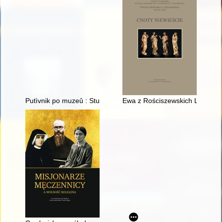
Putìvnik po muzeû : Stutthof : Muzeum Stutthof w Sztutowie. N
Ewa z Rościszewskich Lorento