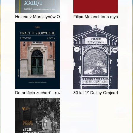
Helena z Morsztynów Ostrowska (1815-1888) - fundatorka i an
Filipa Melanchtona myśl o muzy
De artificio zuchari" : rozdział o sztuce cukierniczej w "Lume
30 lat "Z Doliny Grajcarka"