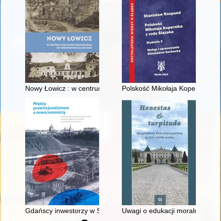
Nowy Łowicz : w centrum poligonu drawskiego od średniowiecz
Polskość Mikołaja Kopernika z 
Gdańscy inwestorzy w Sopocie : prestiż finansowy i towarzyski
Uwagi o edukacji moralnej synó