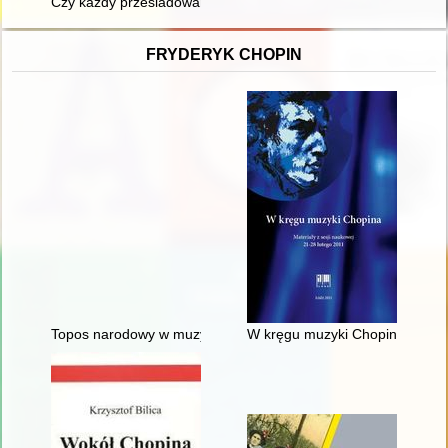
Czy każdy prześladowany to męczennik?
FRYDERYK CHOPIN
Topos narodowy w muzyce polskiej pierwszej połowy XIX wieku
W kręgu muzyki Chopina. Materi