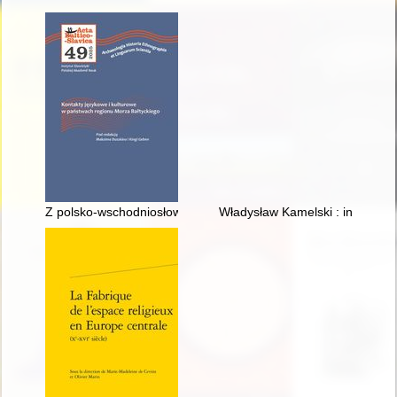
Z polsko-wschodniosłowiańskich kontaktów językowych : szyk p
Władysław Kamelski : inżynier, 