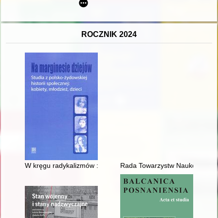
ROCZNIK 2024
W kręgu radykalizmów : wizerunek "nowej" kobiety w ideologii
Rada Towarzystw Naukowych przy