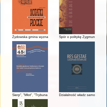
Żydowska gmina wyznaniowa oraz rabinat w międzywojennym
Spór o politykę Zygmunta III w
Sierp", "Młot", "Trybuna Radziecka" : tytuły polskojęzyczne
Działalność władz samorządowyc