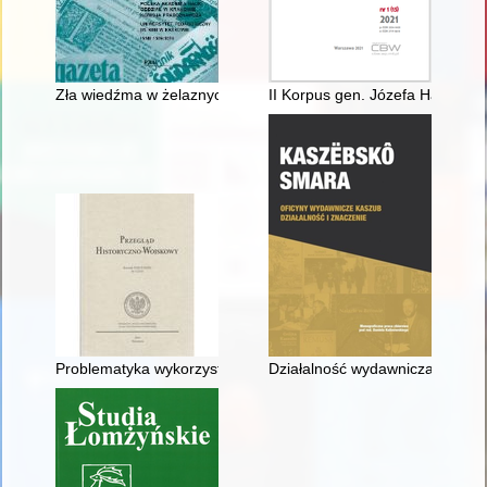
Zła wiedźma w żelaznych butach" : obraz wojny na łamach czaso
II Korpus gen. Józefa Hauke-Bo
Problematyka wykorzystania 1 Batalionu Szturmowego w opera
Działalność wydawnicza Wojcie