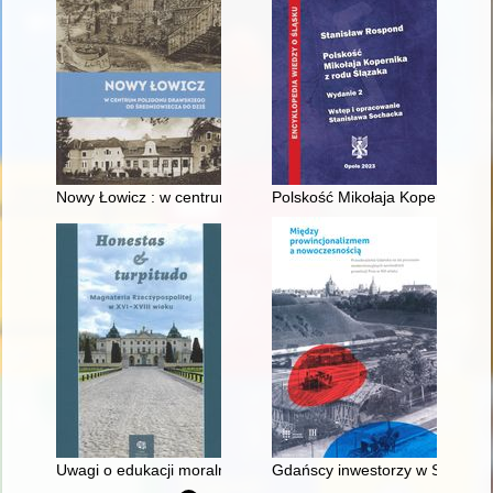
Nowy Łowicz : w centrum poligonu drawskiego od średniowiecz
Polskość Mikołaja Kopernika z 
Uwagi o edukacji moralnej synów szlacheckich w XVI-wiecznej 
Gdańscy inwestorzy w Sopocie :