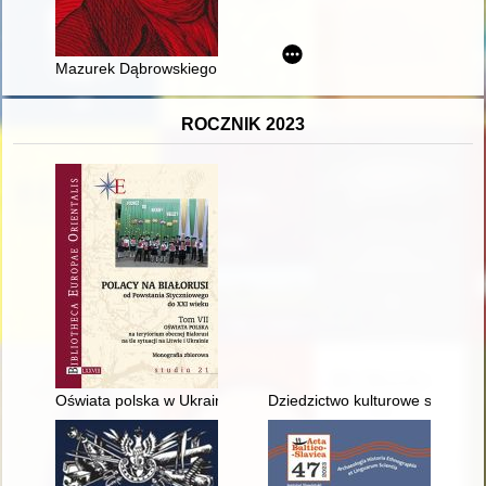
Mazurek Dąbrowskiego : obrazy, słowa, nuty
ROCZNIK 2023
Oświata polska w Ukrainie
Dziedzictwo kulturowe szlachty 