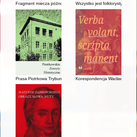
Fragment miecza późnośredniowiecznego znaleziony w Bronocic
Wszystko jest folklorystyką : w
Prasa Piotrkowa Trybunalskiego 1805-1939 - recenzja]
Korespondencja Wacława Hieron