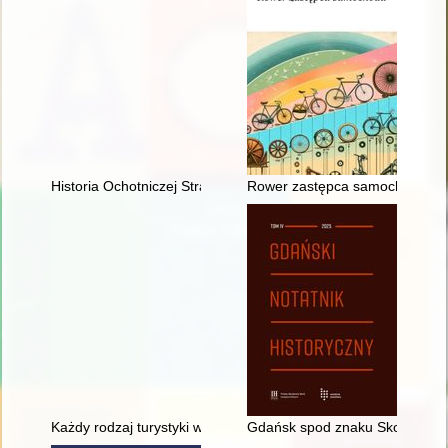
Historia Ochotniczej Straży Pożarnej w Klonowcu Starym w la
Rower zastępca samochodu
Każdy rodzaj turystyki wymaga innego ekwipunku" : organizacja
Gdańsk spod znaku Skorpiona?