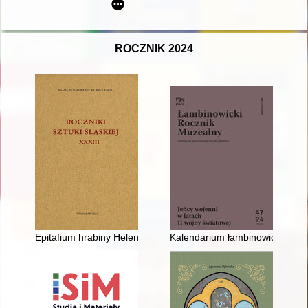
ROCZNIK 2024
Epitafium hrabiny Helene Sophie Magdalene von Hohberg-Frank
Kalendarium łambinowickie (st