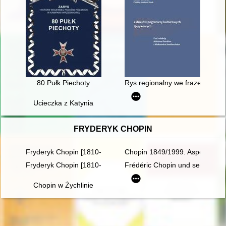
80 Pułk Piechoty
Rys regionalny we frazematyce
Ucieczka z Katynia
FRYDERYK CHOPIN
Fryderyk Chopin [1810-1849]. Korzenie
Chopin 1849/1999. Aspekte der 
Fryderyk Chopin [1810-1849]
Frédéric Chopin und seine Zeit
Chopin w Żychlinie