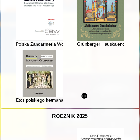
Polska Żandarmeria Wojskowa - dawniej i dziś = Polish Military
Grünberger Hauskalender" : lit
Etos polskiego hetmana na kartach rodzimych traktatów teorety
ROCZNIK 2025