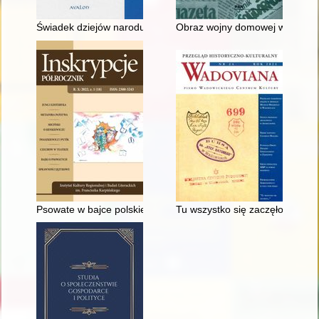
Świadek dziejów narodu : kardynał Adam Stefan Sapieha (186
Obraz wojny domowej w Hiszpanii
Psowate w bajce polskiej
Tu wszystko się zaczęło…" : mi