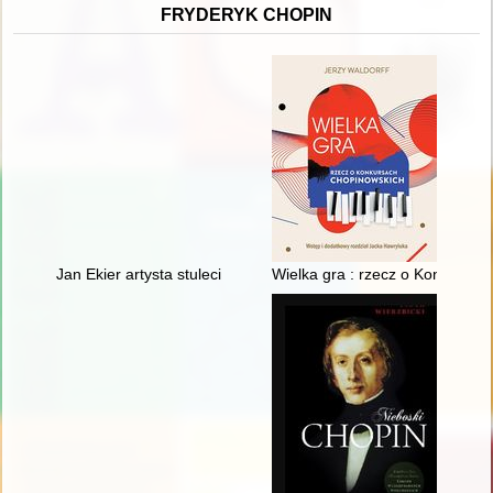
FRYDERYK CHOPIN
Jan Ekier artysta stulecia - w darze Chopinowi. Księga dedykow
Wielka gra : rzecz o Konkursa