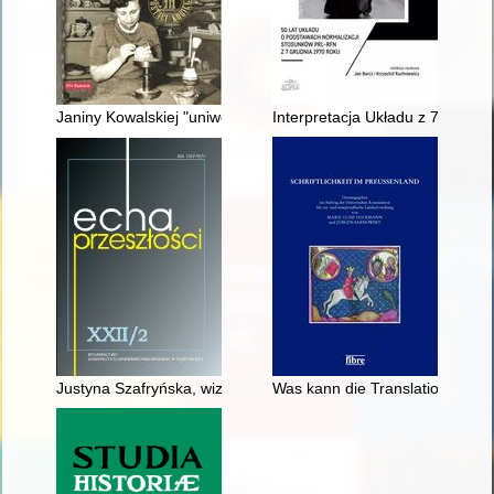
Janiny Kowalskiej "uniwersytety" na "pograniczach"
Interpretacja Układu z 7 grudn
Justyna Szafryńska, wizjonerka gietrzwałdzka, i jej rodzina : 
Was kann die Translationswiss