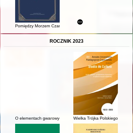
Pomiędzy Morzem Czarnym, Wielką Brytanią a Lewantem 1918-19
ROCZNIK 2023
O elementach gwarowych w siedemnastowiecznych nazwiskach 
Wielka Trójka Polskiego Metalu