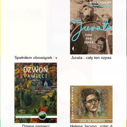
Spełniłem obowiązek : wspomnienia Stanisława Przelaskowski
Jurata : cały ten szpas
Dzwon pamięci
Helena Jacyno : szkic do portre