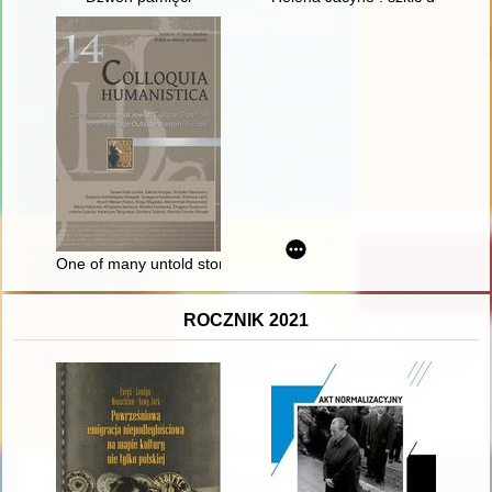
One of many untold stories of Jewish life in Polish lands befor
ROCZNIK 2021