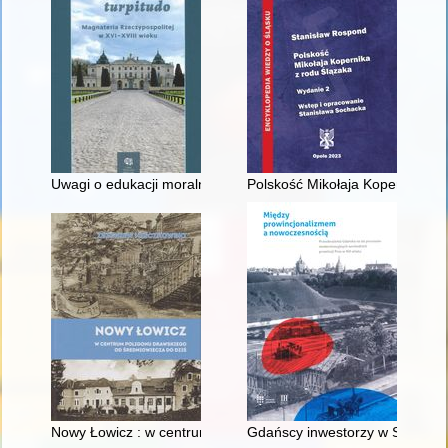
Uwagi o edukacji moralnej synów szlacheckich w XVI-wiecznej 
Polskość Mikołaja Kopernika z 
Nowy Łowicz : w centrum poligonu drawskiego od średniowiecz
Gdańscy inwestorzy w Sopocie :