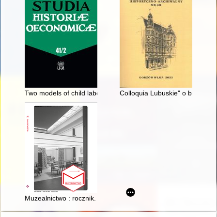
Two models of child labour in the past
Colloquia Lubuskie" o biskupst
Muzealnictwo : rocznik. [Nr] 64 (2023)