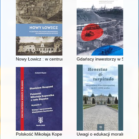
Nowy Łowicz : w centrum poligonu drawskiego od średniowiecz
Gdańscy inwestorzy w Sopocie :
Polskość Mikołaja Kopernika z rodu Ślązaka
Uwagi o edukacji moralnej synó