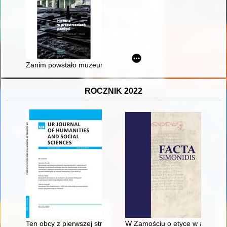
Zanim powstało muzeum : historia upamiętniania obozu zagła
ROCZNIK 2022
Ten obcy z pierwszej strony : funkcje perswazyjne fotografii w
W Zamościu o etyce w architekt