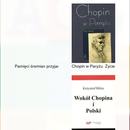
Pamięci śremian przyjaciół Fryderyka Chopina oraz miłośników
Chopin w Paryżu. Życie i epoka