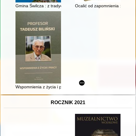
Gmina Świlcza : z tradycją w nowoczesność : 35 lat samorządu
Ocalić od zapomnienia : żołnierz
Wspomnienia z życia i pracy
ROCZNIK 2021