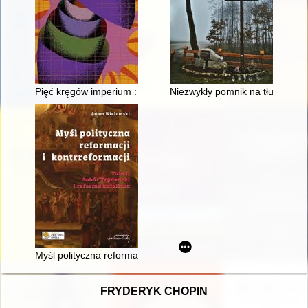
Pięć kręgów imperium : długi koniec Rosji
Niezwykły pomnik na tłuchowsk
Myśl polityczna reformacji i kontrreformacji. T. 1,
FRYDERYK CHOPIN