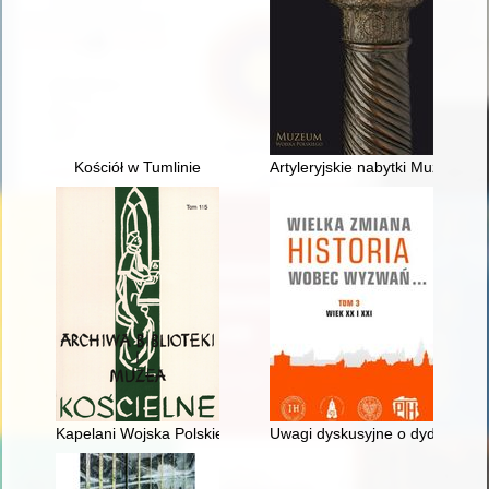
Kościół w Tumlinie
Artyleryjskie nabytki Muzeum W
Kapelani Wojska Polskiego w oflagu w Rotenburgu (XII 1939 - IV 
Uwagi dyskusyjne o dydaktyce n