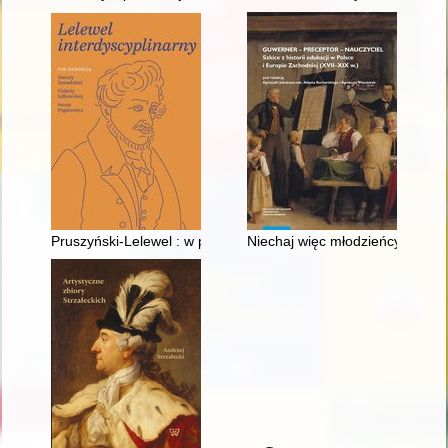
Pruszyński-Lelewel : w poszukiwaniu syntezy : potocznym sp
Niechaj więc młodzieńcy otrzyma