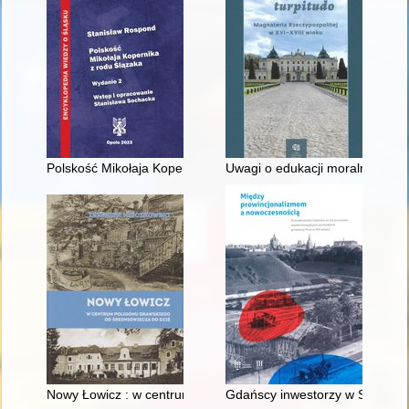
Polskość Mikołaja Kopernika z rodu Ślązaka
Uwagi o edukacji moralnej synó
Nowy Łowicz : w centrum poligonu drawskiego od średniowiecz
Gdańscy inwestorzy w Sopocie :