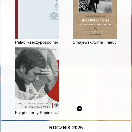
Pałac Rzeczypospolitej : trzy razy otwierana : najcenniejsze z
Smajewski/Sima : nieuchwytny por
Ksiądz Jerzy Popiełuszko : historia życia
ROCZNIK 2025