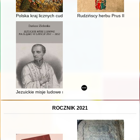
Polska kraj licznych cudów
Rudzińscy herbu Prus III z ziem
Jezuickie misje ludowe na Śląsku w latach 1851-1852
ROCZNIK 2021