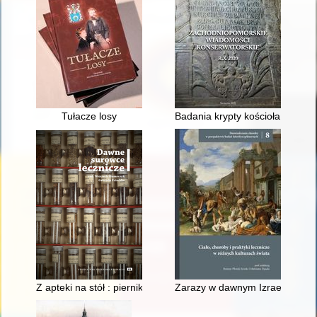
Tułacze losy
Badania krypty kościoła pw. W
Z apteki na stół : pierniki jako lekarstwo
Zarazy w dawnym Izraelu