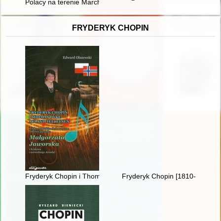
Polacy na terenie Marchii Granicznej (Grenzmark Posen Westp
FRYDERYK CHOPIN
Fryderyk Chopin i Thomas Dyke Acland Tellefsen. Polsko-norw
Fryderyk Chopin [1810-1849] i