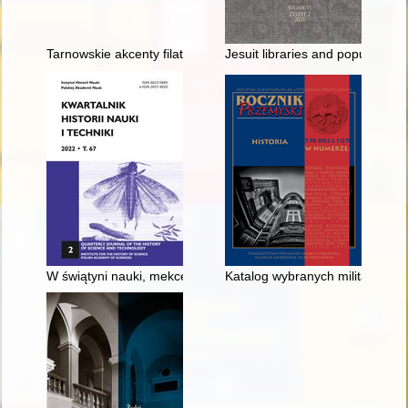
Tarnowskie akcenty filatelistyczne III Pielgrzymki Ojca Święteg
Jesuit libraries and popular Je
W świątyni nauki, mekce matematyków. Studia i badania nauk
Katalog wybranych militariów 