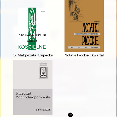
S. Małgorzata Krupecka USJK (1962-2023)
Notatki Płockie : kwartalnik Tow