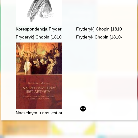
Korespondencja Fryderyka Chopina. T. 3 cz. 3,
Fryderyk] Chopin [1810-1849] i
Fryderyk] Chopin [1810-1849]
Fryderyk Chopin [1810-1849]. 
Naczelnym u nas jest artystą". O legendzie Fryderyka Chopina w