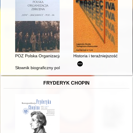
POZ Polska Organizacja Zbrojna : Siew - Racławice - POZ - A
Historia i teraźniejszość - recen
Słownik biograficzny polskiego obozu narodowego : całość w 4
FRYDERYK CHOPIN