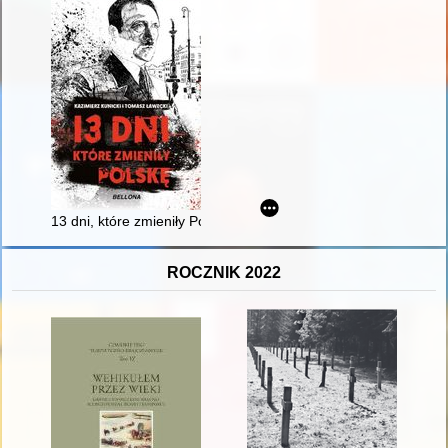
13 dni, które zmieniły Polskę : gra o Powstanie '44
ROCZNIK 2022