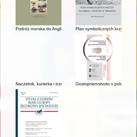
Podróż morska do Anglii w epoce nowożytnej
Plan symbolicznych krzyży na m
Naczelnik, kurierka i trzej powstańcy : pamiętniki z powstania 
Gostopriemstvoto v polskata i bʺ