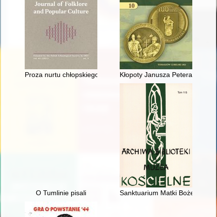
Proza nurtu chłopskiego wobec hegemonicznego dyskursu o prz
Kłopoty Janusza Petera z komun
O Tumlinie pisali
Sanktuarium Matki Bożej Pocies