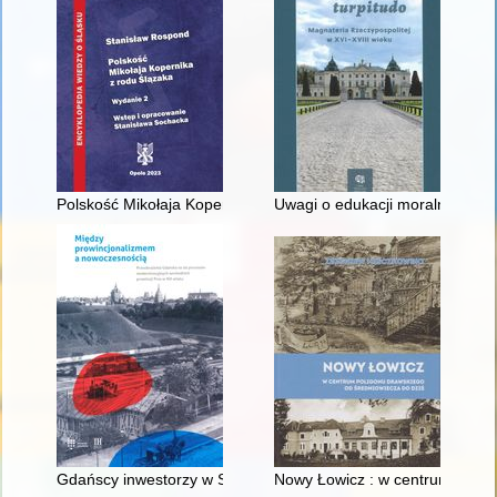
Polskość Mikołaja Kopernika z rodu Ślązaka
Uwagi o edukacji moralnej synó
Gdańscy inwestorzy w Sopocie : prestiż finansowy i towarzyski
Nowy Łowicz : w centrum polig