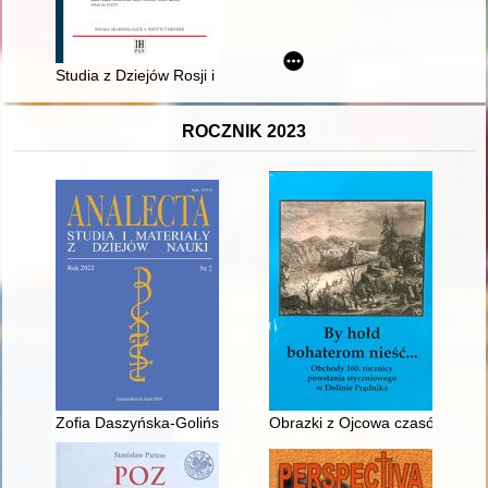
Studia z Dziejów Rosji i Europy Środkowo-Wschodniej. T. 57, z
ROCZNIK 2023
Zofia Daszyńska-Golińska – emancypantka, naukowczyni, polity
Obrazki z Ojcowa czasów posta