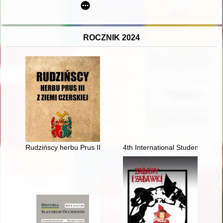
ROCZNIK 2024
Rudzińscy herbu Prus III z ziemi ciechanowskiej linia na Bor
4th International Student Conf