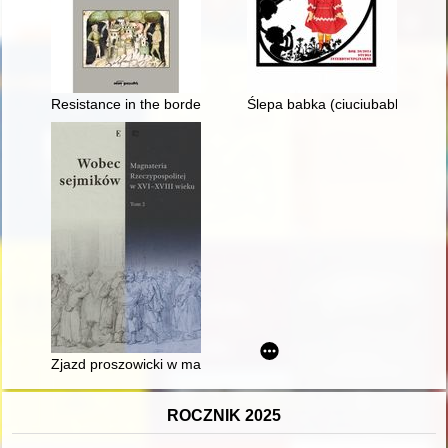
Resistance in the borderland : the expeditions of prince Casimir
Ślepa babka (ciuciubabka) : his
Zjazd proszowicki w marcu 1733 r. : przyczynek do dziejów be
ROCZNIK 2025