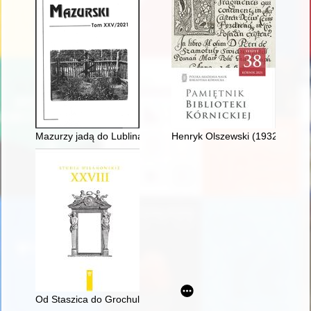
Mazurzy jadą do Lublina
Henryk Olszewski (1932-2021)
Od Staszica do Grochulskiej : badania nad biografią Stanisław