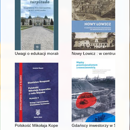
Uwagi o edukacji moralnej synów szlacheckich w XVI-wiecznej 
Nowy Łowicz : w centrum polig
Polskość Mikołaja Kopernika z rodu Ślązaka
Gdańscy inwestorzy w Sopocie :