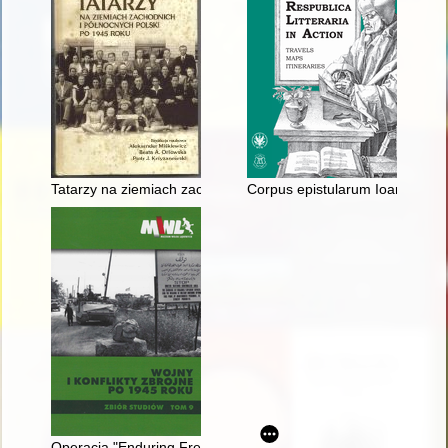
Tatarzy na ziemiach zachodnich i północnych Polski po 1945 r
Corpus epistularum Ioannis Danti
Operacja "Enduring Freedom" w Afganistanie : opis działań w o