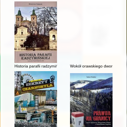
Historia parafii radzymińskiej
Wokół orawskiego dworu : podró