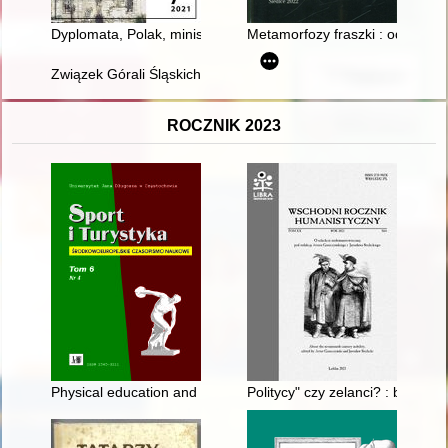
Dyplomata, Polak, minister spraw zagranicznych : Agenor Goł
Metamorfozy fraszki : od rene
Związek Górali Śląskich (1929-1939) : zapomniane dzieje organ
ROCZNIK 2023
Physical education and sports in Polish education in Germany
Politycy" czy zelanci? : biskup