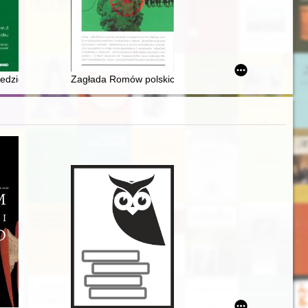
iedzictwo Łodzi : dynamika miejskiego krajobrazu
Zagłada Romów polskich na ziemi łódzkiej : rekonesan