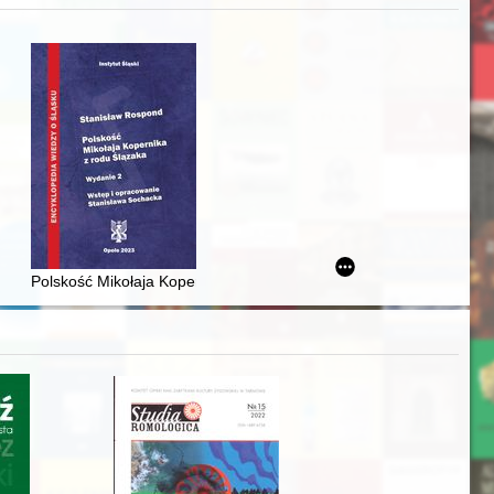
j
iż finansowy i towarzyski lokalnego mieszczaństwa w 2. poł. XIX w
Polskość Mikołaja Kopernika z rodu Ślązaka