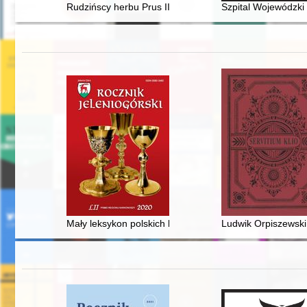
Rudzińscy herbu Prus III z ziemi ciechanowskiej w archi
Szpital Wojewódzki
Mały leksykon polskich badaczy Gerharta Hauptmanna
Ludwik Orpiszewski 