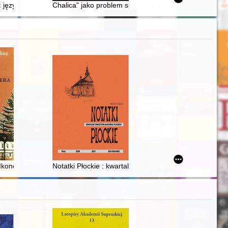
renie przedwojennego województwa pomorskiego
: język i emocje polskiego średniowiecza
Chalica" jako problem społeczno-prawny w międzywojenn
Ikonograficznej
Notatki Płockie : kwartalnik Towarzystwa Naukowego Płoc