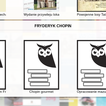
i echa dramaturgii szopkowej w dramacie współczesnym
Wydanie przywileju lokacyjnego Gostynia : przyczynek
Powojenne losy Tat
FRYDERYK CHOPIN
-28 lutego 2011 roku
yzm Fryderyka Chopina
Chopin gourmet
Opracowanie mazurk