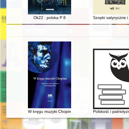
Ok22 : polska P 8
Szopki satyryczne 
W kręgu muzyki Chopina. Materiały z sesji naukowej 21
Polskość i patriot