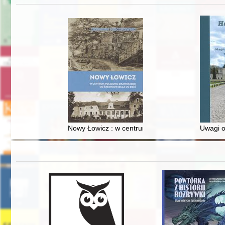
Nowy Łowicz : w centrum poligonu drawskiego od
Uwagi o