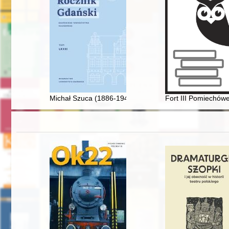
Michał Szuca (1886-1940) : rekonesans badawczy w oc
Fort III Pomiechów