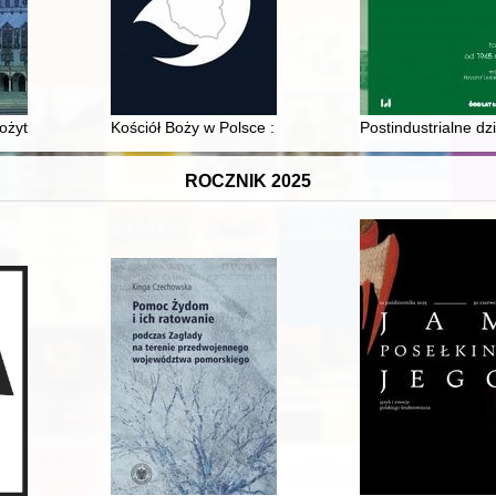
Muzeum w 2023 r
rożytnej Mezopotamii
Kościół Boży w Polsce : historia, misja, tożsamość
Postindustrialne dz
ROCZNIK 2025