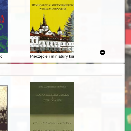
ego
chodniej w dobie autonomii - recenzja]
ęć
Pieczęcie i miniatury księcia Izasława Jarosławowicza