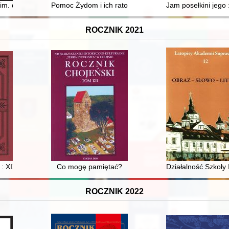
waliach : ciechanowskie grodzkie wieczyste. T. 1
 im. dr. Ludwika Rydygiera w Suwałkach 2015-2025
Pomoc Żydom i ich ratowanie podczas Zagłady na te
Jam posełkini jego 
ROCZNIK 2021
 w XIX-XXI wieku
: XIX-wieczny dyplomata z kujawskiej wsi
Co mogę pamiętać?
Działalność Szkoły 
ROCZNIK 2022