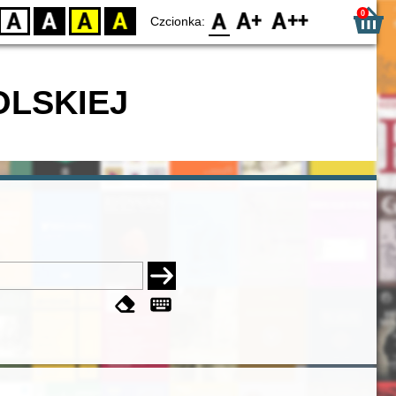
0
D
BW
YB
BY
F0
F1
F2
Czcionka:
OLSKIEJ