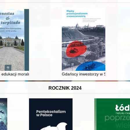
 średniowiecza do dziś
 edukacji moralnej synów szlacheckich w XVI-wiecznej Rzeczypospolite
Gdańscy inwestorzy w Sopocie : prest
ROCZNIK 2024