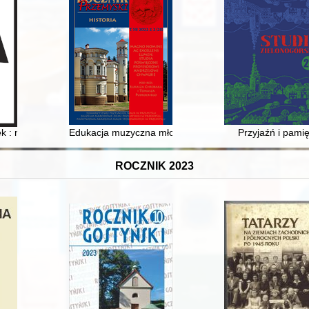
zekiwaniu na biografię
ek : materiały ikonograficzne z zasobu Centralnego Archiwum Wojskow
Edukacja muzyczna młodzieży gimnazjalnej w Galicji Za
Przyjaźń i pami
ROCZNIK 2023