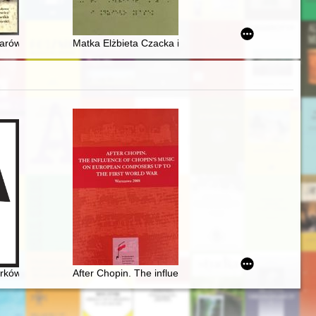
 do politycznych i wojskowych motywów założenia miasta
arów w Gdańsku jako przykład udanej adaptacji społecznej
Matka Elżbieta Czacka i dzieło Lasek. T. 9
ów Chopina w redakcji Zygmunta Stojowskiego w kontekście tendencji
After Chopin. The influence of Chopin's music on Euro