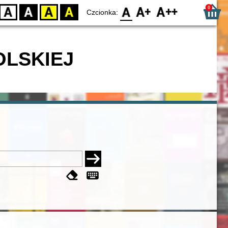
0
D
BW
YB
BY
F0
F1
F2
Czcionka:
OLSKIEJ