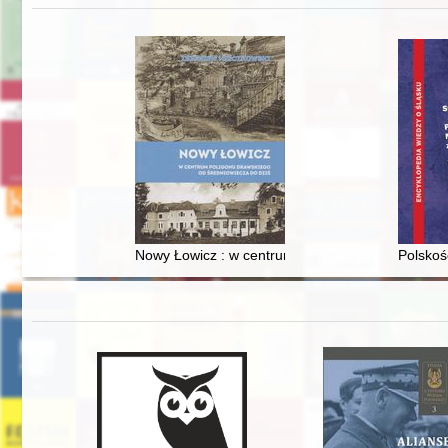
Nowy Łowicz : w centrum poligonu drawskiego od
Polskoś