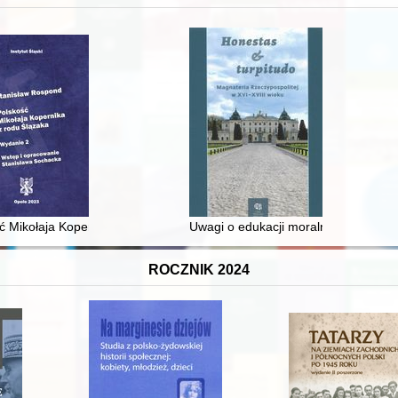
 średniowiecza do dziś
ć Mikołaja Kopernika z rodu Ślązaka
Uwagi o edukacji moralnej synów szl
ROCZNIK 2024