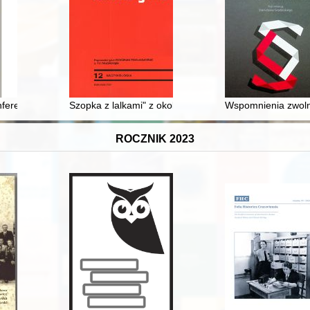
j, wieloletniej prezes Oddziału Łódzkiego Polskiego Towarzystwa Histo
erencji naukowej: 9th International Conference of the Medieval Chroni
Szopka z lalkami" z okolic Padwi Narodowej : tradycyj
Wspomnienia zwolni
ROCZNIK 2023