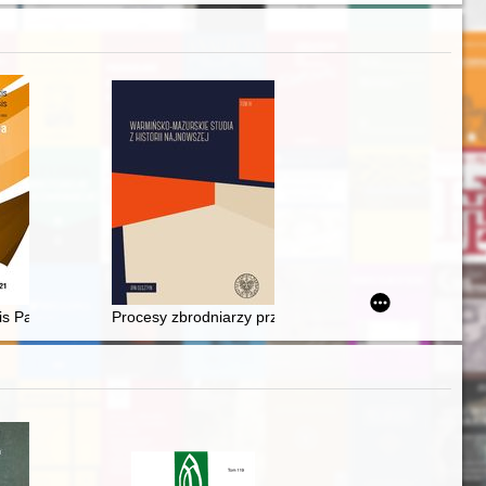
ally laminated lake bottom sediments (Gostynin Lake District, central
 rocznicę urodzin - recenzja]
is Paedagogicae Cracoviensis. [T.] 21 (2021)
Procesy zbrodniarzy przed Najwyższym Trybunałem Nar