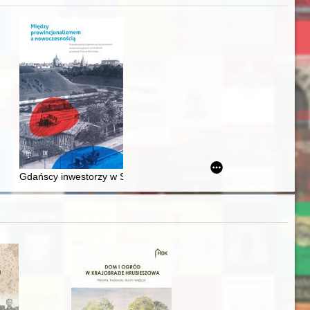
acheckich w XVI-wiecznej Rzeczypospolitej
Gdańscy inwestorzy w Sopocie : prestiż finansowy i towarzyski lo