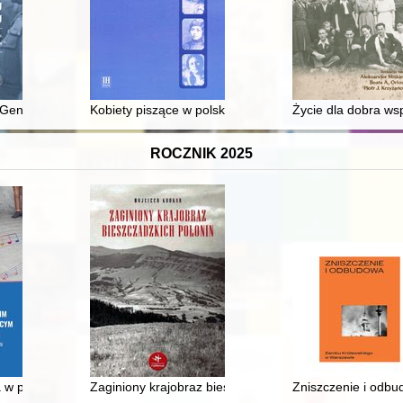
nej w prasie typu "people" na przykładzie magazynu "Viva!" w latach 19
 Generalnego w ramach Układu Warszawskiego w świetle doktryn i prakt
Kobiety piszące w polsko-żydowskiej contact zone
Życie dla dobra ws
ROCZNIK 2025
hte
 polskim szkolnictwie ogólnokształcącym : opinie, analizy na tle wsp
Zaginiony krajobraz bieszczadzkich połonin
Zniszczenie i odb