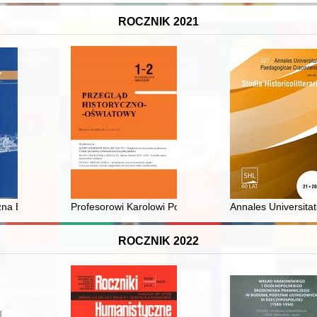
ROCZNIK 2021
communities : archaeological and palynological evidence from the annu
czna Esra w Krakowie (1899-1939)
Profesorowi Karolowi Poznańskiemu w dziewięćdziesiątą
Annales Universitat
ROCZNIK 2022