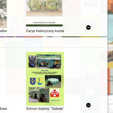
97-2001 = Social roles of women in public and private space in the peop
yki operacyjnej
pólnego
Zarys historyczny kształtowania zabudowy mieszkalne
ółczesnych praktyk szkolnych i innych przedmiotów
udowa Zamku Królewskiego w Warszawie
Schron bojowy "Sabała" pod Jastarnią - wyposażenie 