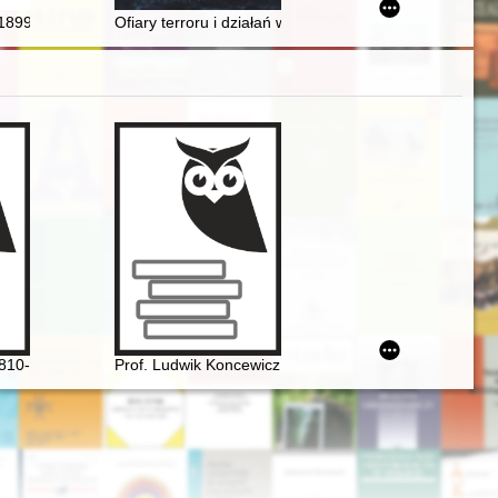
dowej jednostek zagrożonych ze względu na ich przynależność do grup
922 i dwukrotny premier rządu 1926-1928, 1930
899-1984) - activist in scout, community, and émigré organisations in t
Ofiary terroru i działań wojennych w latach 1939-194
810-1849] i jego muzyka
Prof. Ludwik Koncewicz (1790-1857). Nauczyciel Fryd