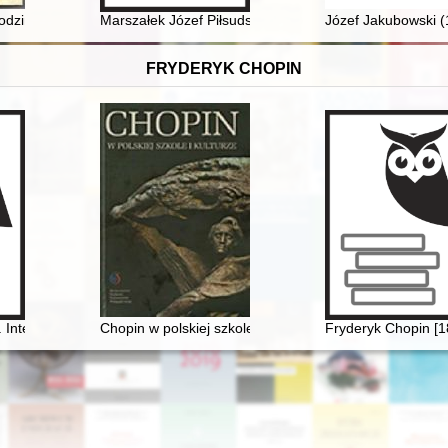
 okresie, w którym wykuwała się koncepcja ochrony prawnomiędzynaro
rodziny na ziemiach zachodnich
Marszałek Józef Piłsudski : Naczelnik Państwa 1918-1
Józef Jakubowski (1
FRYDERYK CHOPIN
Interdisciplinary inquiries
Chopin w polskiej szkole i kulturze
Fryderyk Chopin [1