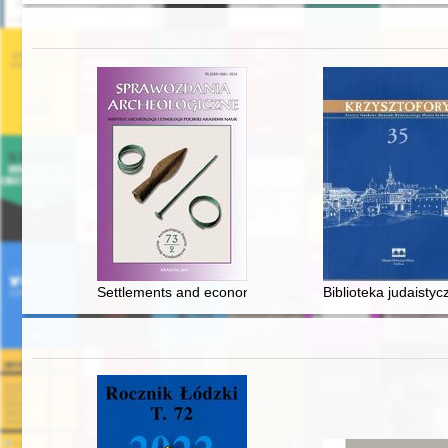
Settlements and economy of the Funnel Beaker Culture 
Biblioteka judaisty