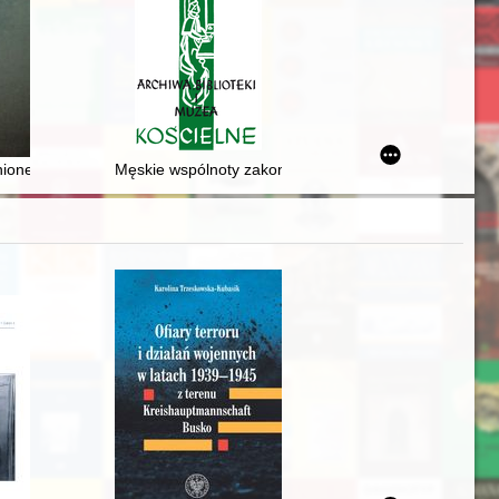
rycznego, Łódź, 2 grudnia 2022 r
cle Society (Poznań, 14–16 VII 2021 r.)
ne widowisko i jego repertuar muzyczny
onego sędziego, delegata na I Krajowy Zjazd NSZZ "Solidarność"
Męskie wspólnoty zakonne w (archi)diecezji wrocławski