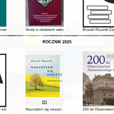
styczne bez patosu
fowie z Lublina : fotografie z Narodowego Archiwum Cyfrowego = photog
Straty w obiektach sakralnych dekanatu radoszyckiego
Brzeski Rocznik Za
ROCZNIK 2025
a cywilnego
 szeregowca kilku wojen : (pisane w latach 1967-1969)
Nauczyłem się cieszyć : wspomnienia
200 lat Obserwato