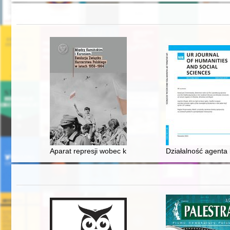
Aparat represji wobec krakowskiego harcerstwa w lata
Działalność agenta