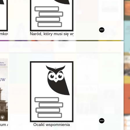
raphers from Lublin : photos from the National Digital Archives
mkowy. R. 5 (2024)
Naród, który musi się wyspowiadać : bł. prymas Wysz
rium Astronomicznego UW
Ocalić wspomnienia