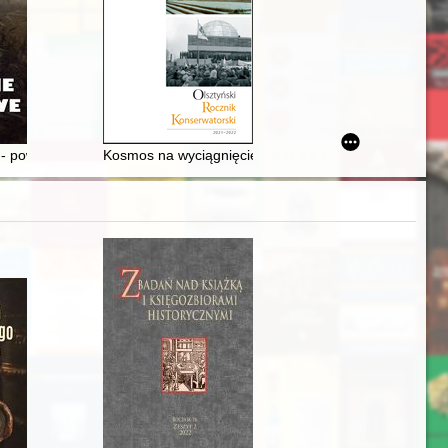
rawo o adwokaturze z 26.05.1982 r
powstaniec, podoficer II plutonu kawalerii
Kosmos na wyciągnięcie ręki : o budynku olsztyńskieg