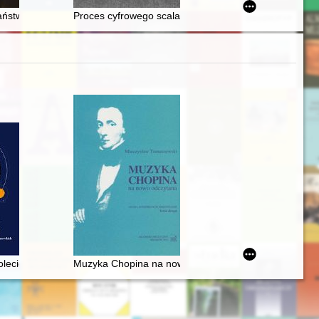
ństwowego we Wrocławiu Oddziału w Legnicy
Proces cyfrowego scalania zbioru prasy polskiej (180
olecie : 75 lat Międzynarodowych Festiwali Chopinowskich w Dusznika
Muzyka Chopina na nowo odczytana