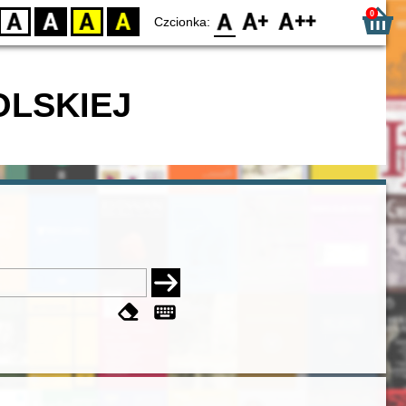
0
D
BW
YB
BY
F0
F1
F2
Czcionka:
OLSKIEJ