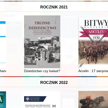
ROCZNIK 2021
ch 1956-1966
 handlowego w II Rzeczypospolitej na przykładzie Hilarego Mintza rep
Dziedzictwo czy balast? : Ełk 1920 - studium przypad
Arcelin : 17 sierpn
ROCZNIK 2022