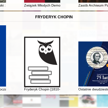
kaga ŭ časy beskaraleŭâ 1733-1735 gg
i : filozof ze Lwowa : życie
Związek Młodych Demokratów (1956-1957)
Zasób Archiwum Pa
FRYDERYK CHOPIN
czach Rosjan. Antologia. Friderik źopen glazami Rossiân. Antologiâ
Fryderyk Chopin [1810-1849]. Korzenie
Ostatnie dwudziest