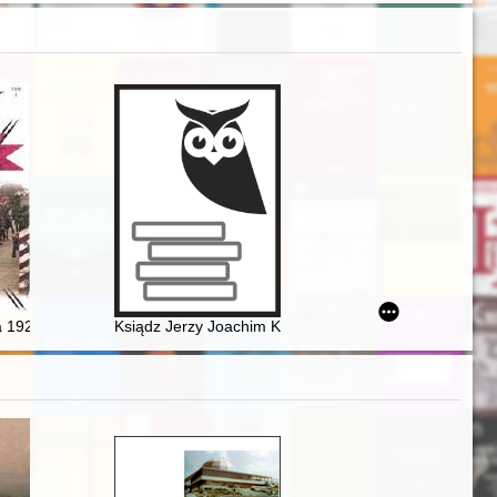
rezentującego Fabrykę Odlewów Żelaznych "Neptun" J. Mintz w Końskic
ku plebiscytu na Mazurach w narracji Muzeum Historycznego w Ełku
ia 1920
Ksiądz Jerzy Joachim Kryszczun (1798, 1824, 1860) : p