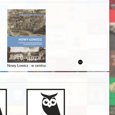
iż finansowy i towarzyski lokalnego mieszczaństwa w 2. poł. XIX w
Nowy Łowicz : w centrum poligonu drawskiego od średniowiecza d