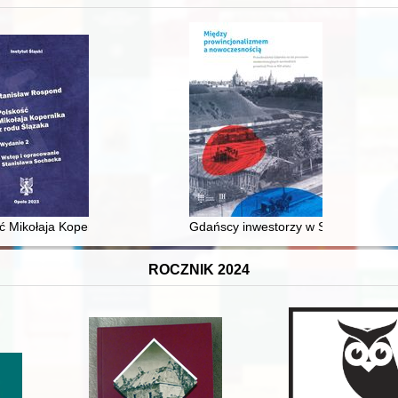
XVI-wiecznej Rzeczypospolitej
ć Mikołaja Kopernika z rodu Ślązaka
Gdańscy inwestorzy w Sopocie : prest
ROCZNIK 2024