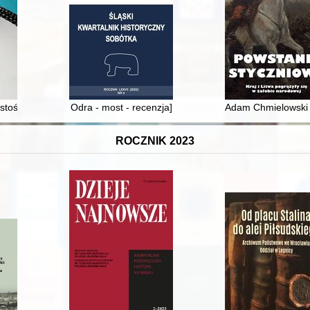
awowska w polskiej i ukraińskiej przestrzeni historycznej. T. 2,
stość : samorządność i nadzór Ministra Sprawiedliwości w ustawie : P
Odra - most - recenzja]
Adam Chmielowski - 
ROCZNIK 2023