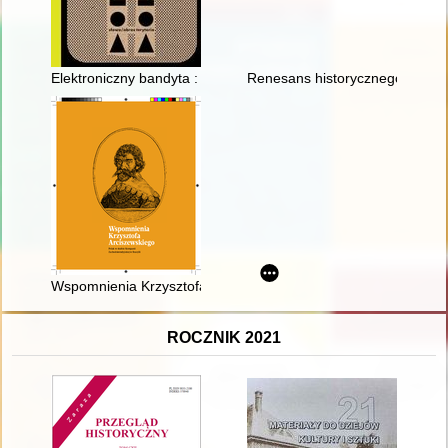
Elektroniczny bandyta : rynek wideo w Polsce okresu transform
Renesans historycznego Miast
Wspomnienia Krzysztofa Arciszewskiego : Polak w służbie Komp
ROCZNIK 2021