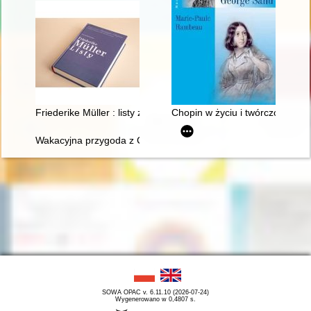
Friederike Müller : listy z Paryża 1839-1845 : nauczanie i oto
Chopin w życiu i twórczości Ge
Wakacyjna przygoda z Chopinem" w Muzeum Niepodległości
SOWA OPAC v. 6.11.10 (2026-07-24)
Wygenerowano w 0,4807 s.