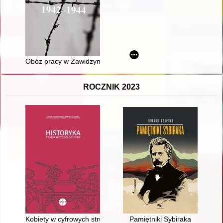
Obóz pracy w Zawidzyniu 1942-1944 : w 80. rocznicę powstan
ROCZNIK 2023
Kobiety w cyfrowych strumieniach dziejów : tematyka kobieca 
Pamiętniki Sybiraka