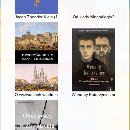
Jacob Theodor Klein (1685-1759) jako kolekcjoner rysunku prz
Od kiedy Niepodległa?
O wyzwaniach w administrowaniu parafią pod rosyjskim zabore
Wenanty Katarzyniec oczami św