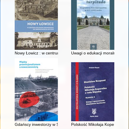
Nowy Łowicz : w centrum poligonu drawskiego od średniowiecz
Uwagi o edukacji moralnej synó
Gdańscy inwestorzy w Sopocie : prestiż finansowy i towarzyski
Polskość Mikołaja Kopernika z 