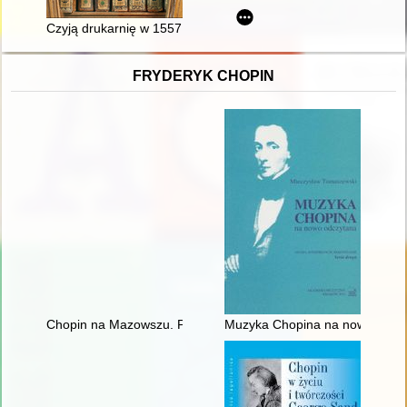
Czyją drukarnię w 1557 roku umieścił w swoim domu Kasper G
FRYDERYK CHOPIN
Chopin na Mazowszu. Przewodnik po miejscach historycznych
Muzyka Chopina na nowo odcz