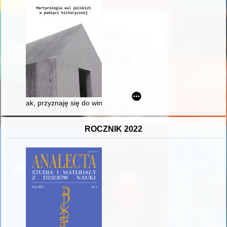
ak, przyznaję się do winy" : zabójstwo we wsi Rogów 1 lutego 
ROCZNIK 2022