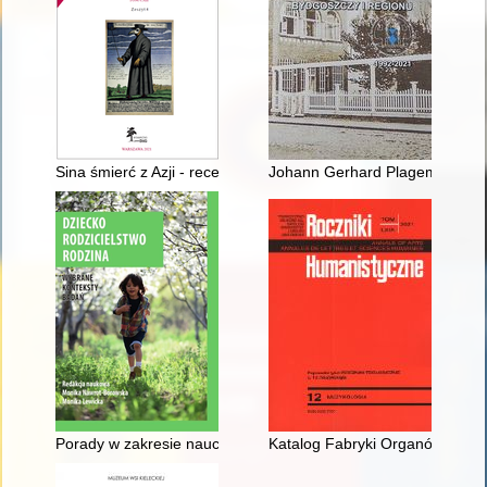
Sina śmierć z Azji - recenzja]
Johann Gerhard Plagemann : z
Porady w zakresie nauczania domowego na łamach czasopism
Katalog Fabryki Organów St. Kr