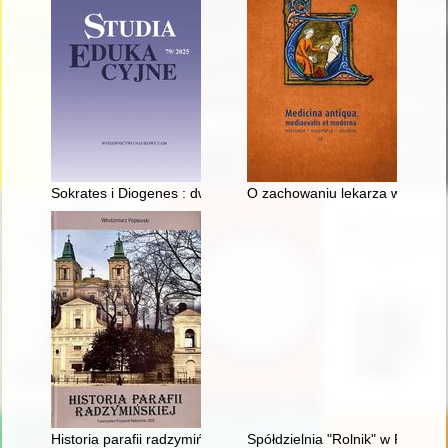
Sokrates i Diogenes : dwie antyczne metody edukacji etycznej
O zachowaniu lekarza w świetl
Historia parafii radzymińskiej
Spółdzielnia "Rolnik" w Pobiedz