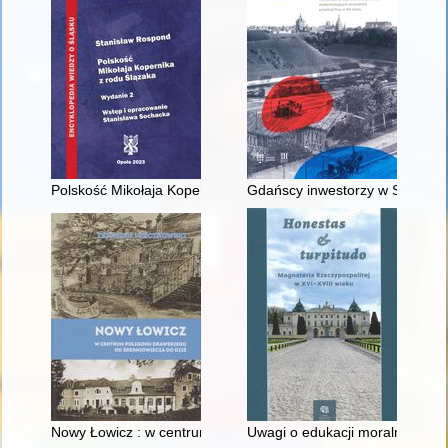
Polskość Mikołaja Kopernika z rodu Ślązaka
Gdańscy inwestorzy w Sopocie :
Nowy Łowicz : w centrum poligonu drawskiego od średniowiecz
Uwagi o edukacji moralnej synó