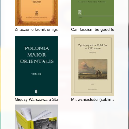
Znaczenie kronik emigracyjnych w programie "Kultury"
Can fascism be good for the Jew
Między Warszawą a Stawiszynem : przyczynek do biografii Ja
Mit wzniosłości (sublimacji) a 