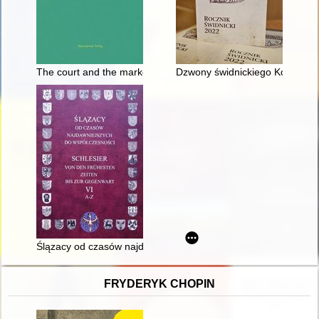
The court and the market - Jewish-Christian spaces in the town
Dzwony świdnickiego Kościoła 
Ślązacy od czasów najdawniejszych do współczesności. 6,
FRYDERYK CHOPIN