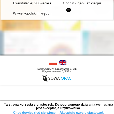
Dwustulecie] 200-lecie urodzin Fryderyka Chopina
Chopin - geniusz cierpiący
W wielkopolskim kręgu rodziny Fryderyka Chopina
SOWA OPAC v. 6.11.10 (2026-07-24)
Wygenerowano w 0,4857 s.
Ta strona korzysta z ciasteczek. Do poprawnego działania wymagana
jest akceptacja użytkownika.
Chcę dowiedzieć się więcej
∙
Akceptuję użycie ciasteczek