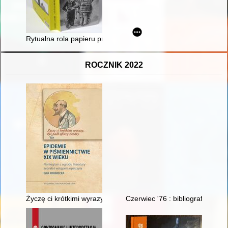
Rytualna rola papieru prekolumbijskiego : kolekcja amate z 
ROCZNIK 2022
Życzę ci krótkimi wyrazy, byś nie padł ofiarą zarazy" : epidemie
Czerwiec '76 : bibliografia za l