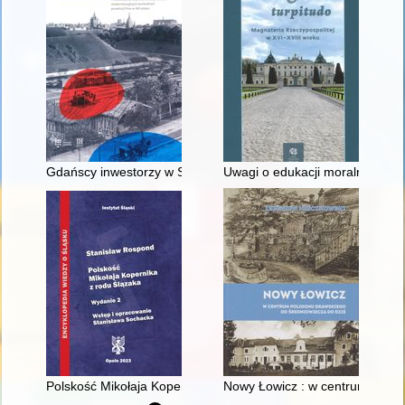
Gdańscy inwestorzy w Sopocie : prestiż finansowy i towarzyski
Uwagi o edukacji moralnej synó
Polskość Mikołaja Kopernika z rodu Ślązaka
Nowy Łowicz : w centrum polig