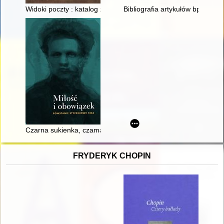
Widoki poczty : katalog zbiorów dawnej pocztówki
Bibliografia artykułów bpa Jana
Czarna sukienka, czamara i konfederatka : o modzie czasów ż
FRYDERYK CHOPIN