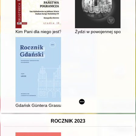
Kim Pani dla niego jest? : Frida Wigdorowa i proces Josifa Bro
Żydzi w powojennej społecznoś
Gdańsk Güntera Grassa jako pogranicze : od geopolityki do g
ROCZNIK 2023