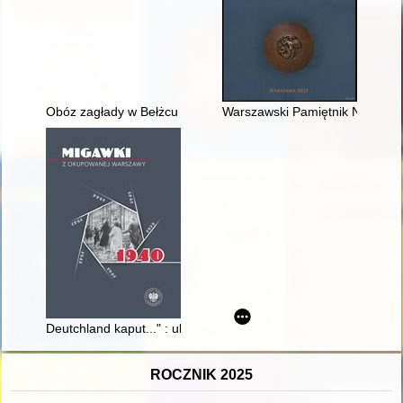
Obóz zagłady w Bełżcu : próba odtworzenia lokalizacji znisz
Warszawski Pamiętnik Numizmat
Deutchland kaput..." : uliczna guerilla młodych warszawiaków
ROCZNIK 2025