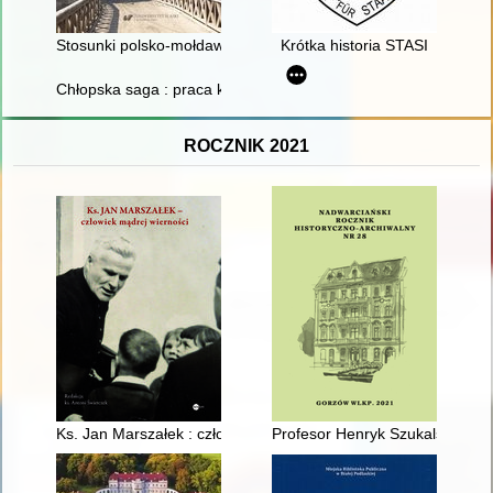
Stosunki polsko-mołdawskie w kontekście relacji z Węgrami i T
Krótka historia STASI
Chłopska saga : praca konkursowa na pamiętniki rolników 199
ROCZNIK 2021
Ks. Jan Marszałek : człowiek mądrej wierności
Profesor Henryk Szukalski (192