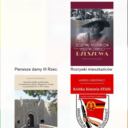
Pierwsze damy III Rzeczypospolitej : portret zbiorowy. Cz. 2 = Th
Rozrywki mieszkańców między