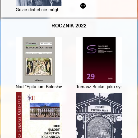
Gdzie diabeł nie mógł... : kedywianki w akcji
ROCZNIK 2022
Nad "Epitafium Bolesława Chrobrego" : addenda ad clavis scr
Tomasz Becket jako symbol dawn