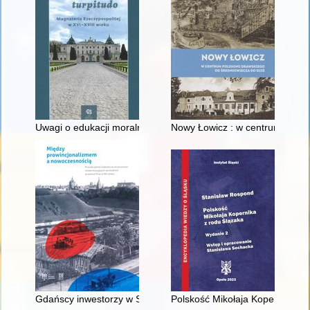
Uwagi o edukacji moralnej synów szlacheckich w XVI-wiecznej 
Nowy Łowicz : w centrum polig
Gdańscy inwestorzy w Sopocie : prestiż finansowy i towarzyski
Polskość Mikołaja Kopernika z 