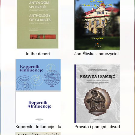
In the desert
Jan Śliwka - nauczyciel i auto
Kopernik : Influencje : katalog wystawy
Prawda i pamięć : dwudziestole