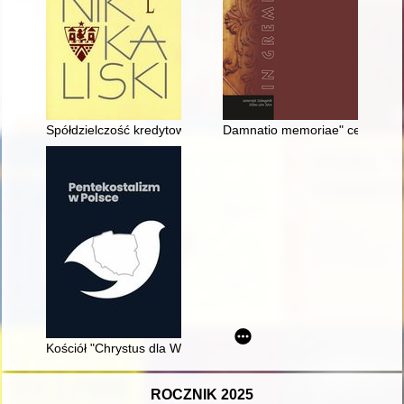
Spółdzielczość kredytowa w Błaszkach w latach 1902-1939
Damnatio memoriae" cesarza Get
Kościół "Chrystus dla Wszystkich" w Rzeczypospolitej Polskiej
ROCZNIK 2025