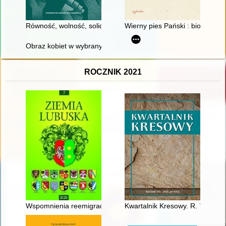
Równość, wolność, solidarność : myśl polityczna Komitetu Ob
Wierny pies Pański : biografia
Obraz kobiet w wybranych dziełach historiografii kościelnej z V
ROCZNIK 2021
Wspomnienia reemigracji rodziny Baran z Francji do Łęknicy
Kwartalnik Kresowy. R. 7 (2021)