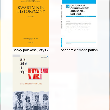
Barwy polskości, czyli Życie burzliwe Tadeusza Bułharyna - rec
Academic emancipation of women 