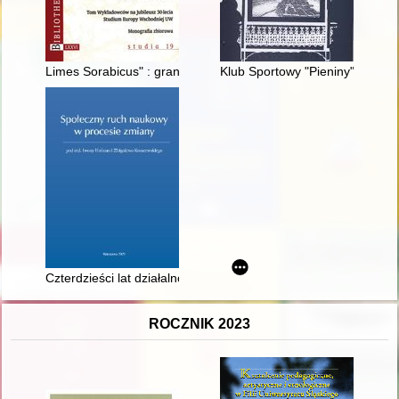
Limes Sorabicus" : granica między wschodem a zachodem Eur
Klub Sportowy "Pieniny" świętow
Czterdzieści lat działalności łęczyckiego Oddziału Towarzyst
ROCZNIK 2023