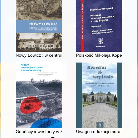
Nowy Łowicz : w centrum poligonu drawskiego od średniowiecz
Polskość Mikołaja Kopernika z 
Gdańscy inwestorzy w Sopocie : prestiż finansowy i towarzyski
Uwagi o edukacji moralnej synó