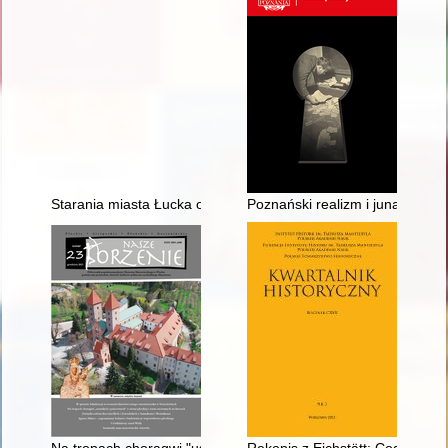
Starania miasta Łucka o potwierdzenie herbu w okresie dwudz
Poznański realizm i junacka fa