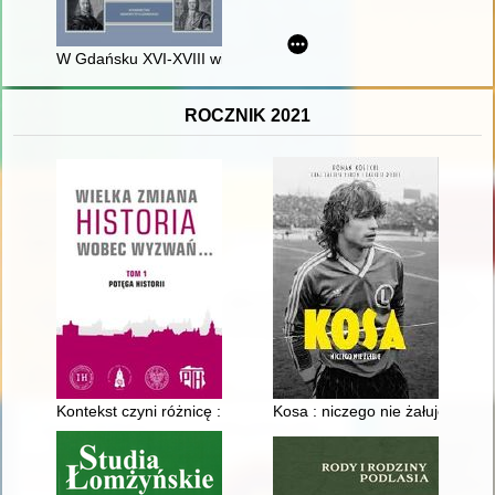
W Gdańsku XVI-XVIII wieku : szkice
ROCZNIK 2021
Kontekst czyni różnicę : "glosa" do raportu o kondycji polskiej h
Kosa : niczego nie żałuję