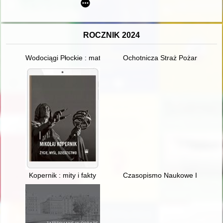
ROCZNIK 2024
Wodociągi Płockie : materiały źródłowe do dziejów wodociągów 
Ochotnicza Straż Pożarna w Cz
Kopernik : mity i fakty
Czasopismo Naukowe Instytutu 