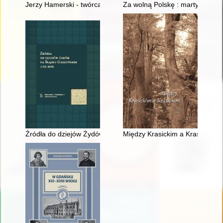
Jerzy Hamerski - twórca poznańskiej pedagogiki "łejerskiej"
Za wolną Polskę : martyrologia 
Źródła do dziejów Żydów na Śląsku Cieszyńskim (1531-1848)
Między Krasickim a Krasickim