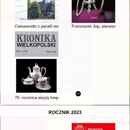
Ciekawostki z parafii starogostyńskiej. (Cz. 2)
Franciszek Jop, pierwszy biskup
70. rocznica wizyty księdza prymasa Stefana Wyszyńskiego w 
ROCZNIK 2023