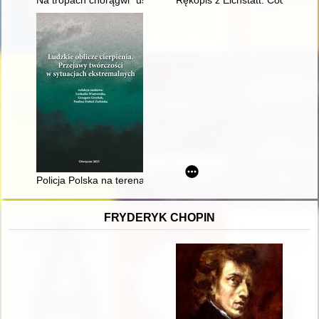
Na tropach chorągwi "usarskich i pancernych" z ziemi płockiej
Rękopis z Eichstätt: Cod. st 69
Policja Polska na terenach okupowanych w okresie II wojny św
FRYDERYK CHOPIN