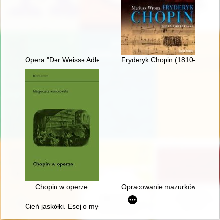
Opera "Der Weisse Adler" Raoula Madera jako przykład trans
Fryderyk Chopin (1810-1849). P
Chopin w operze
Opracowanie mazurków Chopina 
Cień jaskółki. Esej o myślach Chopina