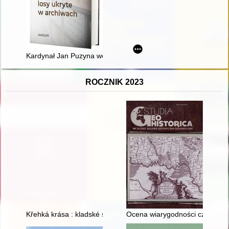
Kardynał Jan Puzyna wobec księdza Stanisława Stojałowskiego
ROCZNIK 2023
Křehká krása : kladské sklo 2. poloviny 20. století ve sbírce
Ocena wiarygodności części tzw