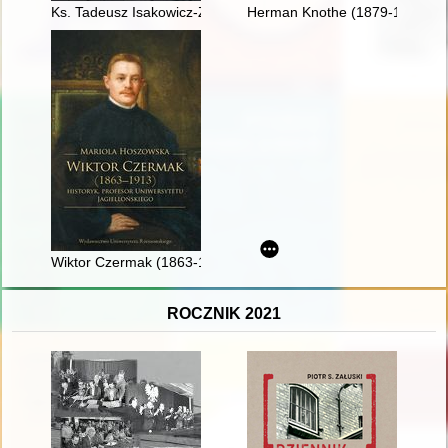
Ks. Tadeusz Isakowicz-Zaleski : sumienie polskiego Kościoła
Herman Knothe (1879-1961) : tw
Wiktor Czermak (1863-1913) : historyk, profesor Uniwersytetu 
ROCZNIK 2021