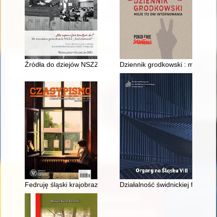
Źródła do dziejów NSZZ "Solidarność" w archiwach Instytutu 
Dziennik grodkowski : moje 172
Fedruję śląski krajobraz
Działalność świdnickiej fabryki