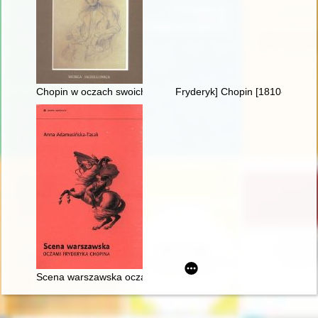
Chopin w oczach swoich uczniów
Fryderyk] Chopin [1810-1849]
Scena warszawska oczami Fryderyka Chopina