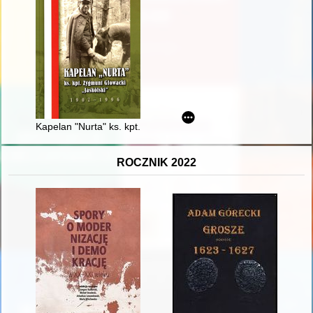
Kapelan "Nurta" ks. kpt. Zygmunt Głowacki "Jaskólski" : 1907-
ROCZNIK 2022