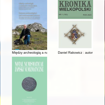
Między archeologią a naukami o środowisku : jubileusz 50-lecia
Daniel Rakowicz : autor abecad