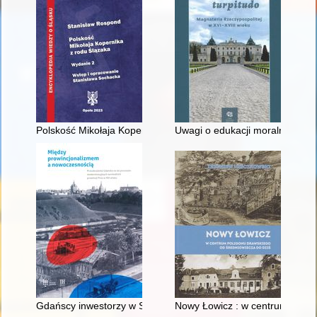
Polskość Mikołaja Kopernika z rodu Ślązaka
Uwagi o edukacji moralnej synó
Gdańscy inwestorzy w Sopocie : prestiż finansowy i towarzyski
Nowy Łowicz : w centrum polig