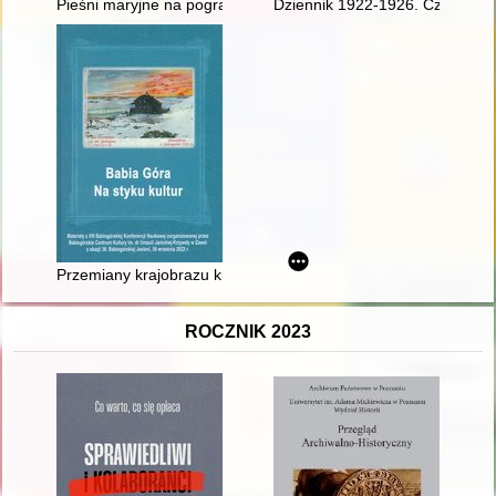
Pieśni maryjne na pograniczu śląsko-morawskim
Dziennik 1922-1926. Cz. 1
Przemiany krajobrazu kulturowego na Podbabiogórzu i Orawie
ROCZNIK 2023