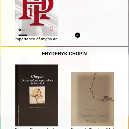
importance of myths and legends in shaping Polish historical p
FRYDERYK CHOPIN