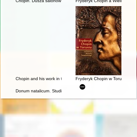
Chopin. Dusza salonów paryskich 1830-1848
Fryderyk Chopin a Wielkopolsk
Chopin and his work in the context of culture. Vol 1-2
Fryderyk Chopin w Toruniu
Donum natalicum. Studia Thaddaeo Przybylski octogenario de