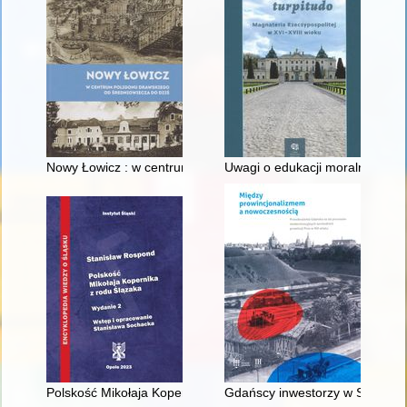
Nowy Łowicz : w centrum poligonu drawskiego od średniowiecz
Uwagi o edukacji moralnej synó
Polskość Mikołaja Kopernika z rodu Ślązaka
Gdańscy inwestorzy w Sopocie :