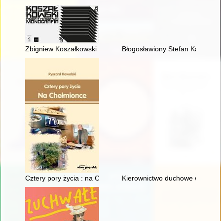
Zbigniew Koszałkowski : projekty periodyków : monografia 198
Błogosławiony Stefan Kardynał
Cztery pory życia : na Chełmionce
Kierownictwo duchowe w Biblii, 