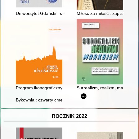
Uniwersytet Gdański : struktury, postacie, wydarzenia. T. 2
Miłość za miłość : zapiski 1930
Program ikonograficzny i konserwacja zabytkowego obrazu Trój
Surrealizm, realizm, marksizm 
Bykownia : czwarty cmentarz katyński : ostatni świadkowie = By
ROCZNIK 2022