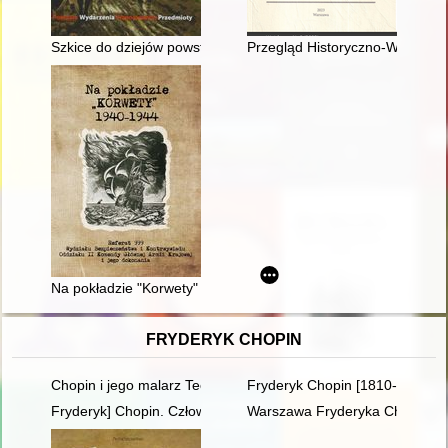
Szkice do dziejów powstania styczniowego w regionie włoszczo
Przegląd Historyczno-Wojskowy.
Na pokładzie "Korwety" 1940-1944 : Referat 999 Wydziału Bez
FRYDERYK CHOPIN
Chopin i jego malarz Teofil Kwiatkowski (1809-1891). Malarstw
Fryderyk Chopin [1810-1849]
Fryderyk] Chopin. Człowiek, dzieło, rezonans
Warszawa Fryderyka Chopina