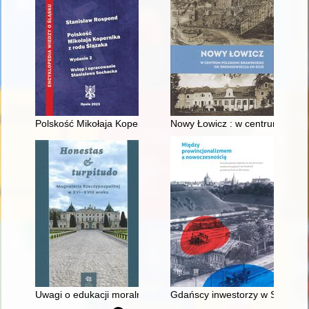
Polskość Mikołaja Kopernika z rodu Ślązaka
Nowy Łowicz : w centrum polig
Uwagi o edukacji moralnej synów szlacheckich w XVI-wiecznej 
Gdańscy inwestorzy w Sopocie :