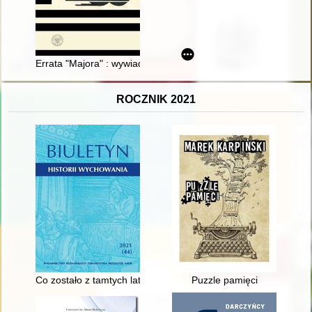
Errata "Majora" : wywiad rzeka z Dariuszem Olszewskim
ROCZNIK 2021
Co zostało z tamtych lat, czyli Życie szkoły w dokumentach za
Puzzle pamięci