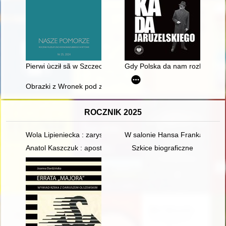
Pierwi ùcził sã w Szczecënie, to je nowé zdebłoò karierze bët
Gdy Polska da nam rozkaz" : id
Obrazki z Wronek pod zaborem pruskim. (I)
ROCZNIK 2025
Wola Lipieniecka : zarys dziejów
W salonie Hansa Franka : obecn
Anatol Kaszczuk : apostoł Maryi : (materiały z sympozjów w El
Szkice biograficzne