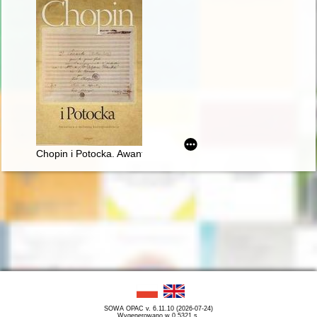
Chopin i Potocka. Awantura o miłosną korespondencję
SOWA OPAC v. 6.11.10 (2026-07-24)
Wygenerowano w 0,5321 s.