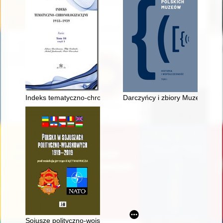
Indeks tematyczno-chronologizacyjny 1918-1939. T. 10, Cz. 1
Darczyńcy i zbiory Muzeum Pols
Sojusze polityczno-wojskowe Polski w latach 1919-1939