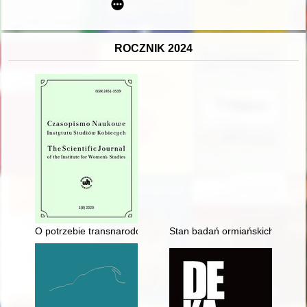
ROCZNIK 2024
O potrzebie transnarodowego spojrzenia na "kwestię kobiecą" p
Stan badań ormiańskich w Polsce