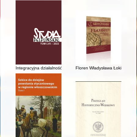
Integracyjna działalność rządców kościelnych na Śląsku w lata
Floren Władysława Łokietka = Th