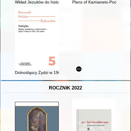
Wkład Jezuitów do historii wojskowości i sztuki wojennej. Zary
Plans of Kamianets-Podilskyi fo
Dolnośląscy Żydzi w 1967 roku w świetle dokumentacji SB
ROCZNIK 2022