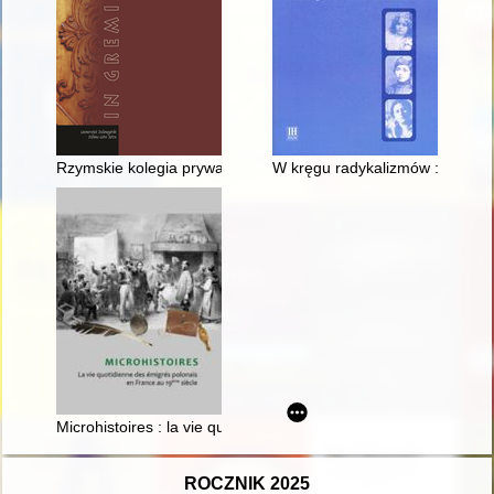
Rzymskie kolegia prywatne we współczesnej historiografii
W kręgu radykalizmów : wizerun
Microhistoires : la vie quotidienne des émigrés polonais en F
ROCZNIK 2025