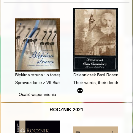
Błękitna struna : o fortepianach romantycznych Fryderyka Cho
Dzienniczek Basi Rosenberg : 
Sprawozdanie z VII Białostockiej Letniej Szkoły Historii Kobiet 
Their words, their deeds : the
Ocalić wspomnienia
ROCZNIK 2021