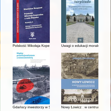
Polskość Mikołaja Kopernika z rodu Ślązaka
Uwagi o edukacji moralnej synó
Gdańscy inwestorzy w Sopocie : prestiż finansowy i towarzyski
Nowy Łowicz : w centrum polig