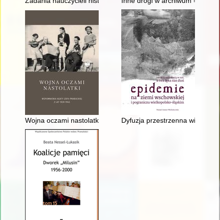
Zadania nauczycieli historii i wiedzy o społeczeństwie w okre
Inne drogi w archiwum = Other 
Wojna oczami nastolatki : wspomnienia Agaty Zofii Prabuckiej 
Dyfuzja przestrzenna wirusa S