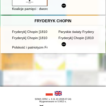
Koalicje pamięci : dworek "Milusin" 1956-2000
FRYDERYK CHOPIN
Fryderyk] Chopin [1810-1849]. Życie i droga twórcza
Paryskie światy Fryderyka Cho
Fryderyk] Chopin [1810-1849]
Fryderyk] Chopin [1810-1849]. 
Polskość i patriotyzm Fryderyka Chopina
SOWA OPAC v. 6.11.10 (2026-07-24)
Wygenerowano w 0,4413 s.