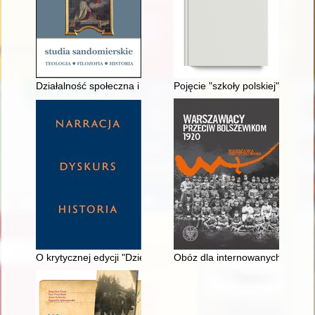
Działalność społeczna i polityczna ks. Andrzeja Wyrzykowskie
Pojęcie "szkoły polskiej" w mal
O krytycznej edycji "Dzieł literackich" Stanisława Przybyszewsk
Obóz dla internowanych w Jabło