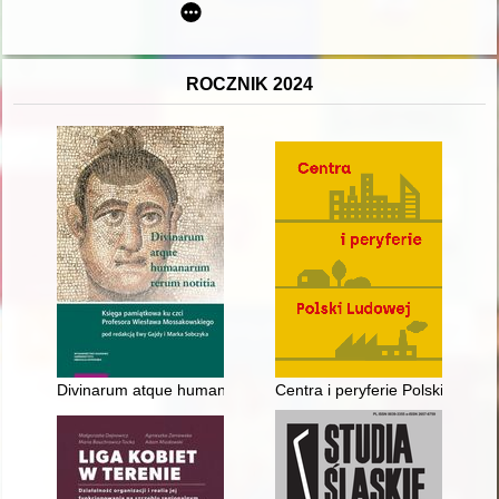
ROCZNIK 2024
Divinarum atque humanarum rerum notitia : księga pamiątkow
Centra i peryferie Polski Ludow