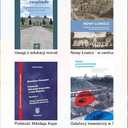
Uwagi o edukacji moralnej synów szlacheckich w XVI-wiecznej 
Nowy Łowicz : w centrum polig
Polskość Mikołaja Kopernika z rodu Ślązaka
Gdańscy inwestorzy w Sopocie :