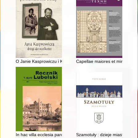
O Janie Kasprowiczu i Kazimierzu Twardowskim : glosa
Capellae maiores et minores" i
In hac villa ecclesia parochialis..." : słów kilka o historii kościo
Szamotuły : dzieje miasta