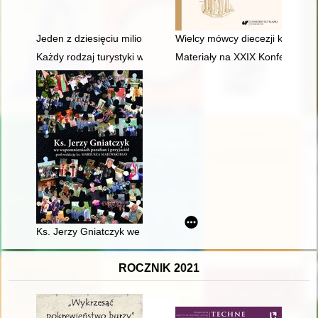
Jeden z dziesięciu milionów
Wielcy mówcy diecezji katowick
Każdy rodzaj turystyki wymaga innego ekwipunku" : organizacja
Materiały na XXIX Konferencję 
Ks. Jerzy Gniatczyk we wspomnieniach parafian i przyjaciół
ROCZNIK 2021