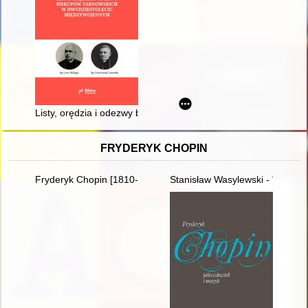
Listy, orędzia i odezwy biskupów tarnowskich w dwudziestole
FRYDERYK CHOPIN
Fryderyk Chopin [1810-1849]. Korzenie
Stanisław Wasylewski - "opolan