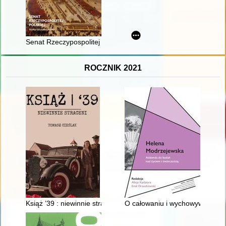
Senat Rzeczypospolitej Polskiej : historia i dziedzictwo
ROCZNIK 2021
Książ ’39 : niewinnie straceni
O całowaniu i wychowywaniu dz