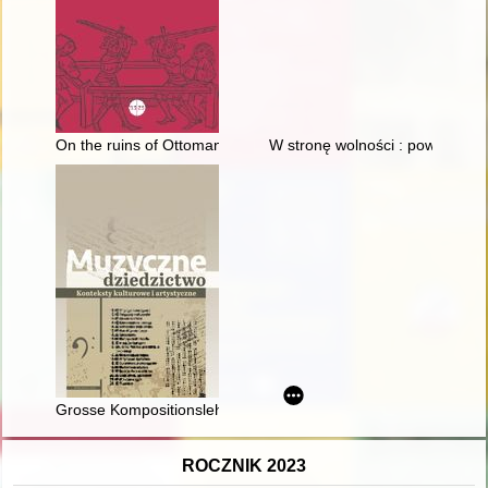
On the ruins of Ottoman Empires : Edip Adivar’s narration of 
W stronę wolności : powstanie 
Grosse Kompositionslehre" Hugo Riemanna i jej recepcja w po
ROCZNIK 2023