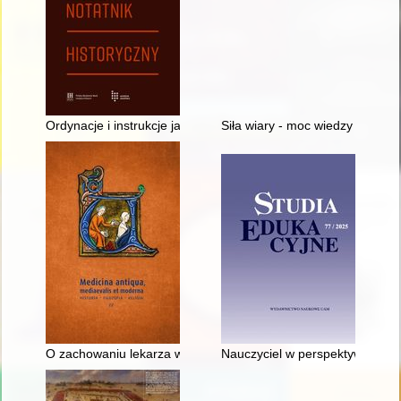
Ordynacje i instrukcje jako źródło do dziejów prawa szpitalneg
Siła wiary - moc wiedzy : amule
O zachowaniu lekarza w świetle dwunastowiecznego traktatu z
Nauczyciel w perspektywie czas