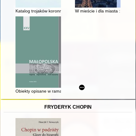
Katalog trojaków koronnych z lat 1618-1624
W mieście i dla miasta : 70 la
Obiekty opisane w ramach projektu "Zabytki regionu w obiekty
FRYDERYK CHOPIN