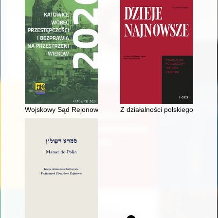
Wojskowy Sąd Rejonowy w Katowicach/Stalinogrodzie (1946-19
Z działalności polskiego radio