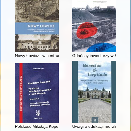
Nowy Łowicz : w centrum poligonu drawskiego od średniowiecz
Gdańscy inwestorzy w Sopocie :
Polskość Mikołaja Kopernika z rodu Ślązaka
Uwagi o edukacji moralnej synó