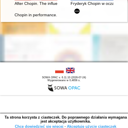
After Chopin. The influence of Chopin's music on European com
Fryderyk Chopin w oczach Rosja
Chopin in performance. History, theory, practice
SOWA OPAC v. 6.11.10 (2026-07-24)
Wygenerowano w 0,4656 s.
Ta strona korzysta z ciasteczek. Do poprawnego działania wymagana
jest akceptacja użytkownika.
Chcę dowiedzieć się więcej
∙
Akceptuję użycie ciasteczek