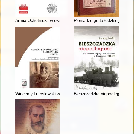
Armia Ochotnicza w świetle jednodniówek, afiszy, druków ulotn
Pieniądze getta łódzkiego 194
Wincenty Lutosławski w Europie Wschodniej : aspekt kulturowy
Bieszczadzka niepodległość : 