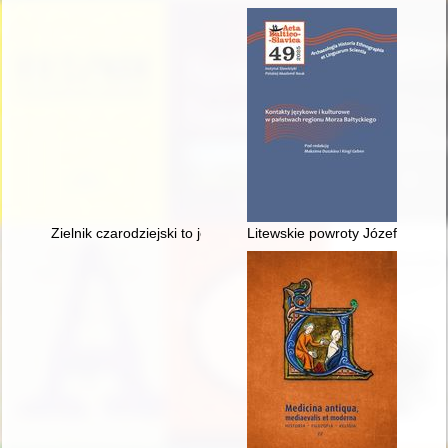
Zielnik czarodziejski to jest Zbiór przesądów o roślinach
Litewskie powroty Józefa Mackie