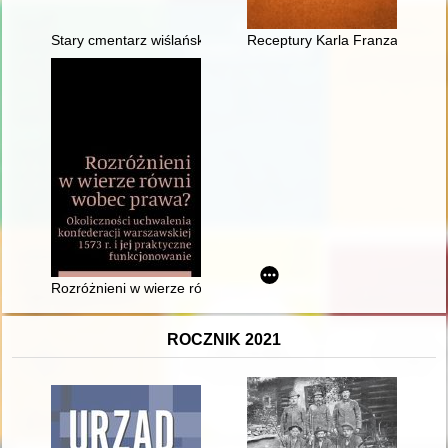
Stary cmentarz wiślański. T. 2,
Receptury Karla Franza Heintz
Rozróżnieni w wierze równi wobec prawa? : okoliczności uchwal
ROCZNIK 2021