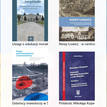
Uwagi o edukacji moralnej synów szlacheckich w XVI-wiecznej 
Nowy Łowicz : w centrum polig
Gdańscy inwestorzy w Sopocie : prestiż finansowy i towarzyski
Polskość Mikołaja Kopernika z 