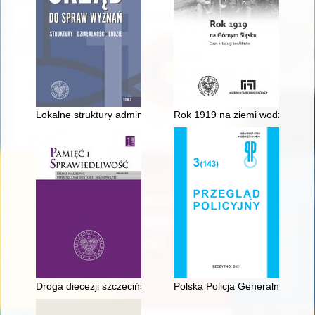
Lokalne struktury administracji wyznaniowej w latach 1945-195
Rok 1919 na ziemi wodzisławski
Droga diecezji szczecińsko-kamieńskiej do archidiecezji i metr
Polska Policja Generalnego Gu