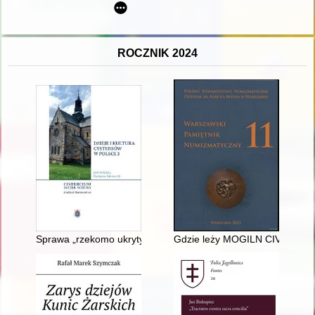
ROCZNIK 2024
Sprawa „rzekomo ukrytych skarbów” w cysterskich klasztorach ś
Gdzie leży MOGILN CIVITAS i kt