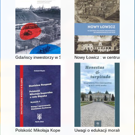
Gdańscy inwestorzy w Sopocie : prestiż finansowy i towarzyski
Nowy Łowicz : w centrum polig
Polskość Mikołaja Kopernika z rodu Ślązaka
Uwagi o edukacji moralnej synó