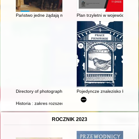
Państwo jedne żądają mieć Madame, umiejącą po francusku, d
Plan trzyletni w województwie 
Directory of photographers from Rhein to Wladyvostok 1839-
Pojedyncze znalezisko krzemi
Historia : zakres rozszerzony
ROCZNIK 2023