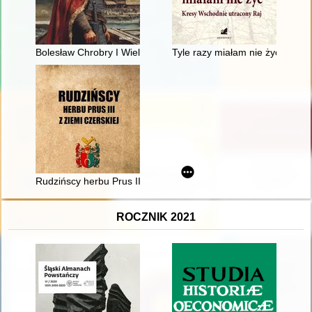
Bolesław Chrobry I Wielki : pierwszy król Polski
Tyle razy miałam nie żyć : Kres
Rudzińscy herbu Prus III z ziemi ciechanowskiej w archiwaliach
ROCZNIK 2021