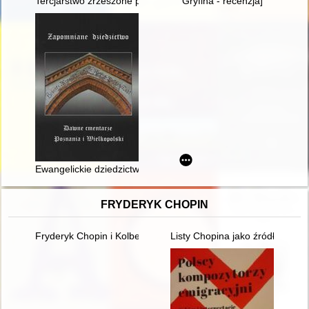
Tercjarstwo zrzeszone przy klasztorze bernardynów we Lwowie
Gryfina - recenzja]
Ewangelickie dziedzictwo sakralne w mieście i gminie Wałcz
FRYDERYK CHOPIN
Fryderyk Chopin i Kolbergowie. Wspomnienia i inspiracje
Listy Chopina jako źródło info