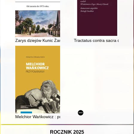
Zarys dziejów Kunic Żarskich : od zarania do 1973 roku
Tractatus contra sacra concilia
Melchior Wańkowicz : przypominany
ROCZNIK 2025