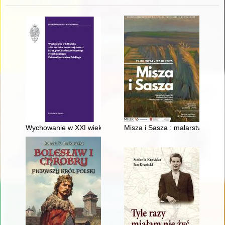
Wychowanie w XXI wieku : 80. rocznica heroicznej śmierci bł.
Misza i Sasza : malarstwo i ry