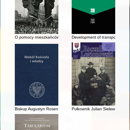
O pomocy mieszkańców II Rzeczypospolitej dla powstańców śl
Development of transport as a 
Biskup Augustyn Rosentreter, diecezja chełmińska a II Rzeczp
Pułkownik Julian Sielewicz (189