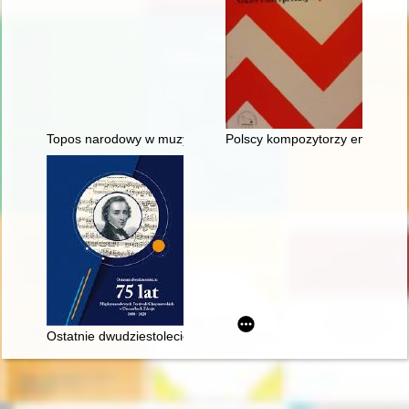
Topos narodowy w muzyce polskiej pierwszej połowy XIX wieku
Polscy kompozytorzy emigracyjni
Ostatnie dwudziestolecie : 75 lat Międzynarodowych Festiwal