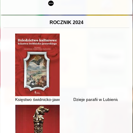
ROCZNIK 2024
Księstwo świdnicko-jaworskie w średniowiecznej i wczesnonowoż
Dzieje parafii w Lubieniu Kujaw