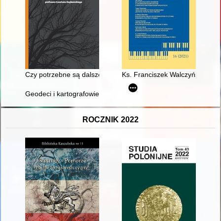
Czy potrzebne są dalsze badania nad powojennymi dziejami 
Ks. Franciszek Walczyński (185
Geodeci i kartografowie polscy : słownik biograficzny. Z. 9
ROCZNIK 2022