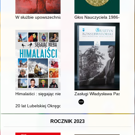
W służbie upowszechniania oświaty na ziemi pomorskiej" : w
Głos Nauczyciela 1986-2015 - r
Himalaiści : sięgając nieba
Zasługi Władysława Paszkowskie
20 lat Lubelskiej Okręgowej Izby Inżynierów Budownictwa
ROCZNIK 2023