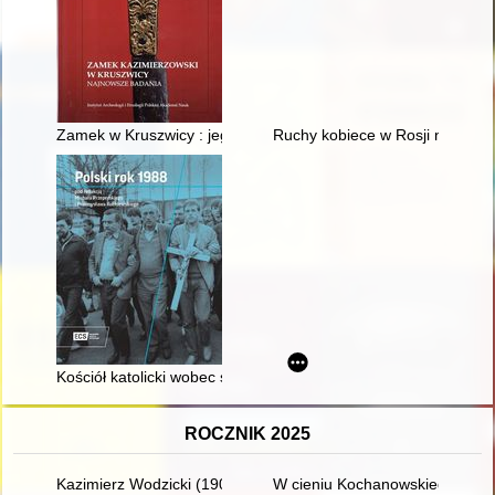
Zamek w Kruszwicy : jego oszklenia i szkło użytkowe
Ruchy kobiece w Rosji na przeł
Kościół katolicki wobec spraw społeczno-politycznych w przede
ROCZNIK 2025
Kazimierz Wodzicki (1900-1987) : szkic biograficzny w 125-lec
W cieniu Kochanowskiego