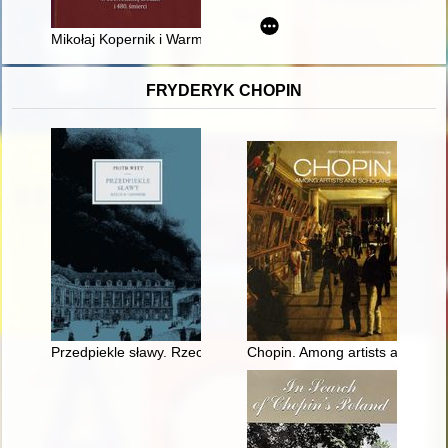
Mikołaj Kopernik i Warmia : o pamięci regionalnej w 550. roczni
FRYDERYK CHOPIN
Przedpiekle sławy. Rzecz o Chopinie
Chopin. Among artists and scho