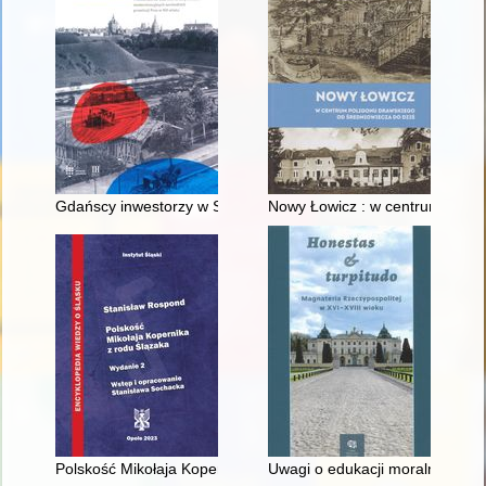
Gdańscy inwestorzy w Sopocie : prestiż finansowy i towarzyski
Nowy Łowicz : w centrum polig
Polskość Mikołaja Kopernika z rodu Ślązaka
Uwagi o edukacji moralnej synó