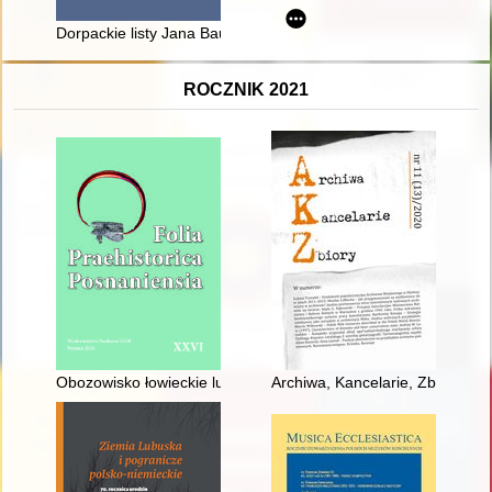
Dorpackie listy Jana Baudouina de Courtenay do Jana Karłowic
ROCZNIK 2021
Obozowisko łowieckie ludności kultury świderskiej na stanowis
Archiwa, Kancelarie, Zbiory. Nr