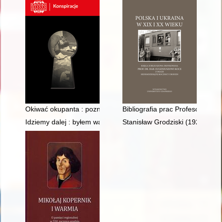
Okiwać okupanta : poznański futbol w konspiracji (1940-1943)
Bibliografia prac Profesora Eug
Idziemy dalej : byłem warszawskim przewodnikiem w czasach 
Stanisław Grodziski (1929-202