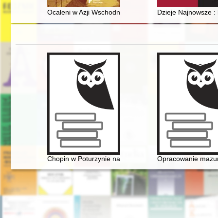
Ocaleni w Azji Wschodniej : działalność państwa polsk
Dzieje Najnowsze : 
Chopin w Poturzynie na Ziemi Zamojskiej
Opracowanie mazurk