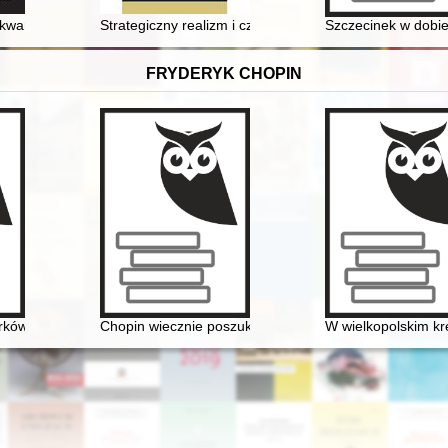
iego w latach 1940-1945 na rzecz obywateli RP - uchodźców w Japonii 
kwartalnik poświęcony historii XX wieku. R. 55, nr 1 (2023)
Strategiczny realizm i czarna groteska : dwie Odessy
Szczecinek w dobie 
FRYDERYK CHOPIN
ów Chopina w redakcji Zygmunta Stojowskiego w kontekście tendencji
Chopin wiecznie poszukiwany. Historia Międzynarodo
W wielkopolskim kr