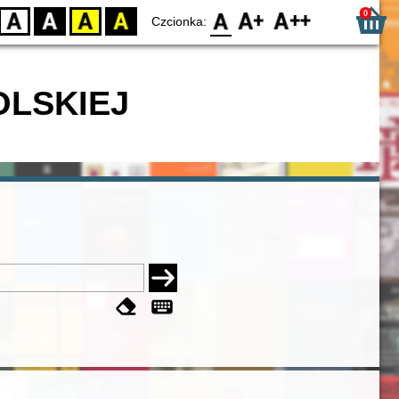
0
D
BW
YB
BY
F0
F1
F2
Czcionka:
OLSKIEJ