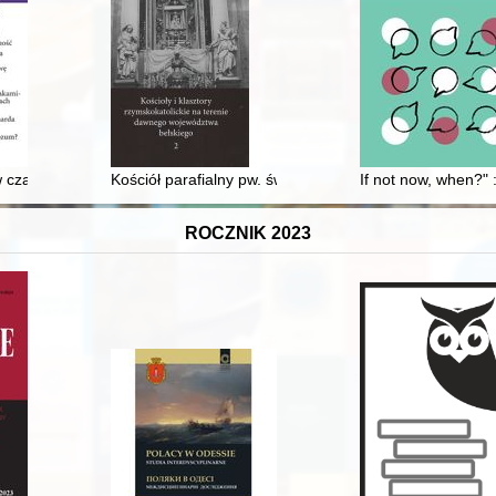
ksander Janta-Połczyński”, Meander, Tuchola 2014, ss. 164
czasie Wielkiego Głodu i rozprawy z "Polakami-faszystami" w latach 3
Kościół parafialny pw. św. Stanisława Biskupa i Męcze
If not now, when?" 
ROCZNIK 2023