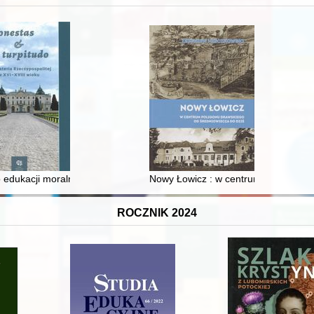
 edukacji moralnej synów szlacheckich w XVI-wiecznej Rzeczypospolite
Nowy Łowicz : w centrum poligonu dr
ROCZNIK 2024