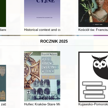
danensia. T. 15, cz. 1 (2024), obyczajowe i prawne aspekty losu dzieci
Historical context and culture of remembrance and they
Kościół św. Franci
ROCZNIK 2025
u : słownik historyczny
 zabytków w Poznaniu : historia i teraźniejszość 1955-2025
Hufiec Kraków-Stare Miasto w latach 1957-1972
Kujawsko-Pomorskie 