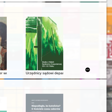
Barbary Markowskiej ; Instytut Studiów Politycznych Polskiej Akademii 
ietle protokołu wizytacyjnego z 1799 roku
er wciąż potrzebny : przewodnik po wystawie stałej
Urzędnicy sądowi departamentu/izby cywilnej Wileński