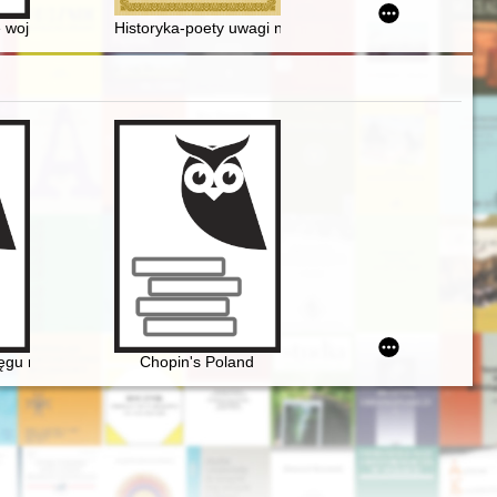
i Szanghaju
 Józefa Sękowskiego
wojny trzydziestoletniej : kwaterunki wojsk cesarskich i szwedzkich w 
Historyka-poety uwagi nad spuścizną po przodkach : po
 i praktyk występujących w edytorstwie muzycznym XIX i XX wieku
wego Konkursu Pianistycznego im. Fryderyka Chopina w Warszawie
ęgu rodziny Fryderyka Chopina
Chopin's Poland