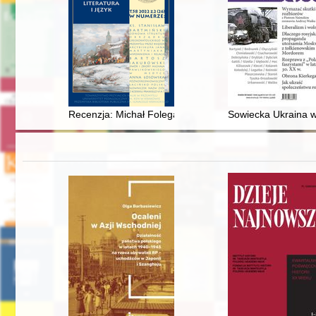
Recenzja: Michał Folega, „Życie na świat otwarte. Ale
Sowiecka Ukraina w 