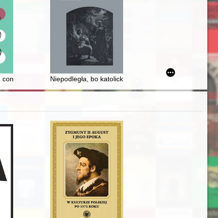
0. XX w. : świadectwo polskiego komunisty
nnika w Toporowie
: conversation about crisis oral history with Mark Cave and Stephen M.
Niepodległa, bo katolicka? : o Kościele czasu zaborów