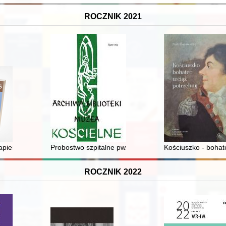
ROCZNIK 2021
 przeszłości w polskiej i ukraińskiej sferze medialnej / pod redakcją 
iernictwa. T. 15 (2021)
Probostwo szpitalne pw. św. Hieronima w Kobryniu w św
Kościuszko - bohat
ROCZNIK 2022