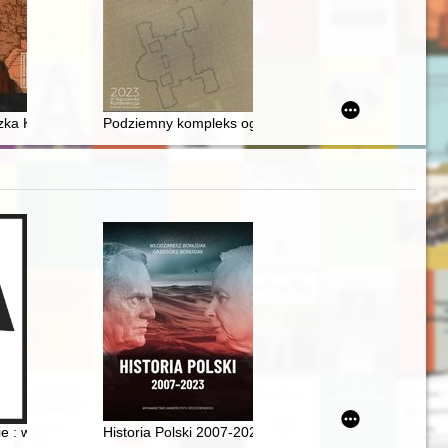
 nieślubnych w dziejach
 significance for comparative education
szka Ksawerego w Krasnymstawie : fundacja Krystyny z Lubomirskich Po
Podziemny kompleks ogrodu Kazimierza Poniatowskiego 
: wspólnie do przyszłości : z miłości do Polski : 35 lat samorządności
Historia Polski 2007-2023