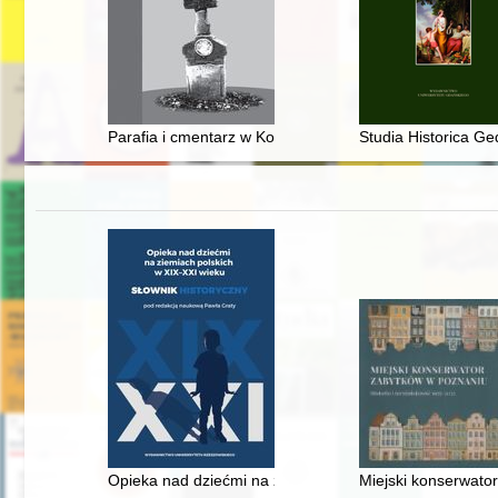
Parafia i cmentarz w Kornicy w latach 1854-1914
Studia Historica Ge
Opieka nad dziećmi na ziemiach polskich w XIX-XXI wiek
Miejski konserwator