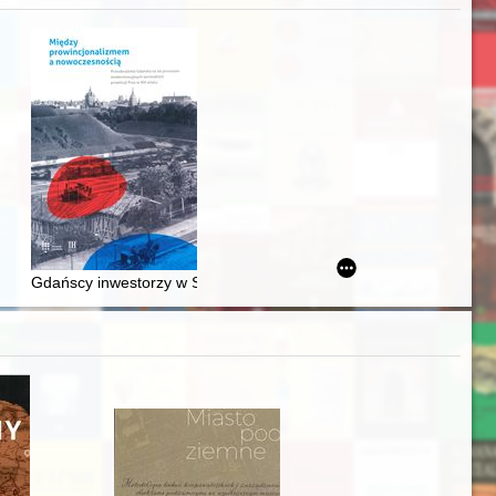
j
awskiego od średniowiecza do dziś
Gdańscy inwestorzy w Sopocie : prestiż finansowy i towarzyski lo