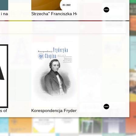
545 r
i nadruki na banknotach XIX i XX wieku = Informal inscriptions and ov
Strzecha" Franciszka Henryka Richtera (1868-1873, 1
ycznych i współczesnych
rs of Fryderyk Chopin
Korespondencja Fryderyka Chopina. T. 3 cz. 4