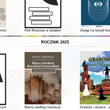
mionach i wśród ramion - o znaczeniu szkaplerza dla wspólnoty Bract
Rok flisactwa w działaniach Towarzystwa Miłośników Toru
Uwagi na temat ksi
ROCZNIK 2025
edagogicznej Królestwa Polskiego w latach 1905-1914 - recenzja]
zne i społeczne na wsi
Bilans wielkiej rewolucji francuskiej
Grabów i okolice : w