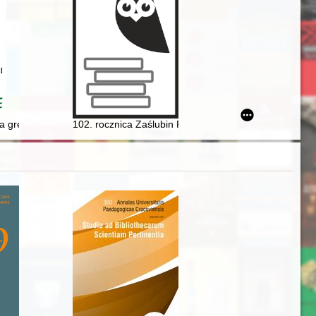
964
 biografią twórczą
 greckokatolickiego w kształtowaniu się opcji narodowych wśród Łemk
102. rocznica Zaślubin Polski z Morzem w Pucku