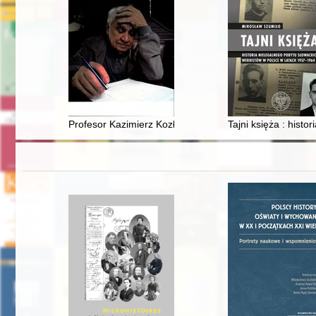
Profesor Kazimierz Kozłowski : człowiek kultury, nauki i 
Tajni księża : hist