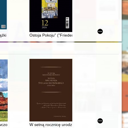
wa Szkaplerza Najświętszej Maryi Panny z Góry Karmel
nia = The year of rafting in the activities of the Friends of Toruń Soc
ążki Piotra Zwierzchowskiego "Filmowe reprezentacje PZPR", Wydawni
Ostoja Pokoju" ("Friedenshort") w Miechowicach (1890-
czoraj, dziś, jutro
W setną rocznicę urodzin Profesora Andrzeja Stelma