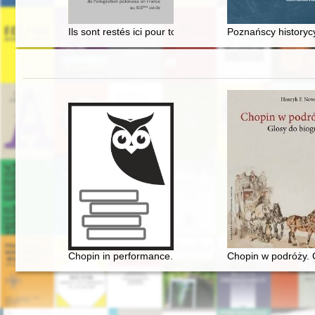
Ils sont restés ici pour toujours : le devenir des partic
Poznańscy historyc
Chopin in performance. History, theory, practice
Chopin w podróży. G