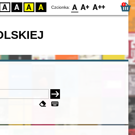
0
D
BW
YB
BY
F0
F1
F2
Czcionka:
OLSKIEJ