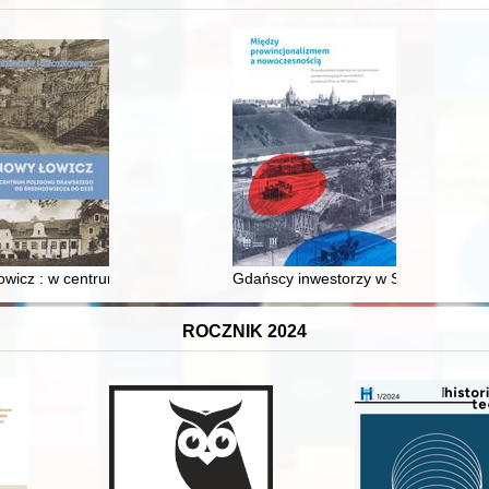
wicz : w centrum poligonu drawskiego od średniowiecza do dziś
Gdańscy inwestorzy w Sopocie : prest
ROCZNIK 2024