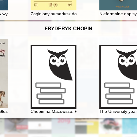
ipants de la Grande Émigration avant et après leur mort
y wychowania zapisani w pamięci
Zaginiony sumariusz dokumentów miasta Krakowa z 1
Nieformalne napisy 
FRYDERYK CHOPIN
losy do biografii
Chopin na Mazowszu. Przewodnik po miejscach histor
The University yea