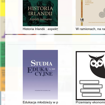
Historia Irlandii : aspekty kulinarne
W ramionach, na ra
Edukacja młodzieży w prasie społeczno-kulturalnej i p
Przemiany ekonomic