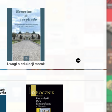
iż finansowy i towarzyski lokalnego mieszczaństwa w 2. poł. XIX w
Uwagi o edukacji moralnej synów szlacheckich w XVI-wiecznej Rze