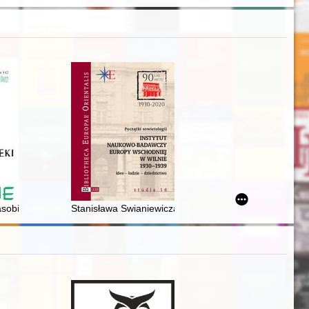
 zasobie Archiwum Diecezjalnego w Zielonej Górze
Stanisława Swianiewicza rozważania o gospodarce typ