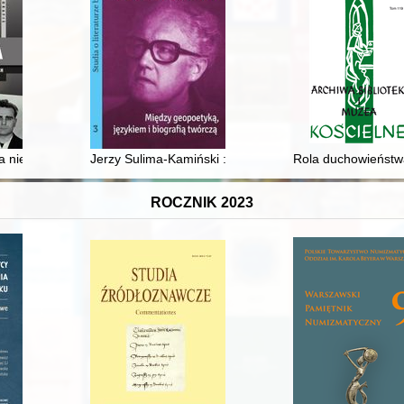
polityki w społecznej służbie
oria nielegalnego pobytu słowackich werbistów w Polsce w latach 1957-1
Jerzy Sulima-Kamiński : między geopoetyką, językiem i
Rola duchowieństwa
ROCZNIK 2023