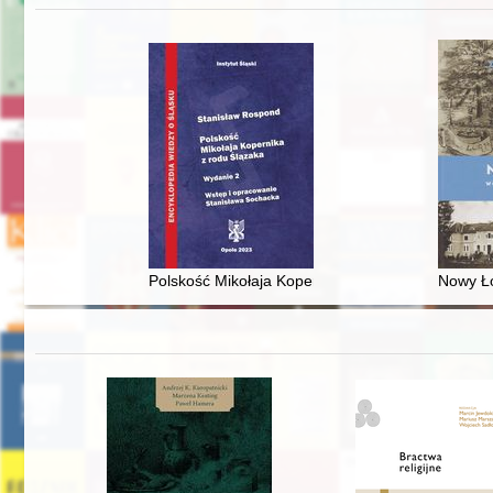
Polskość Mikołaja Kopernika z rodu Ślązaka
Nowy Ło