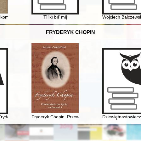
wybrane aspekty działalności
ompromisu : dzieje dynastii, myśli i akcji karlistowskiej w Hiszpanii 1
Tìl'kì bìl' mìj
Wojciech Balczewski
FRYDERYK CHOPIN
Fryderyka Chopina w świetle zachowanych źródeł
Fryderyk Chopin. Przewodnik po życiu i twórczości
Dziewiętnastowiecz