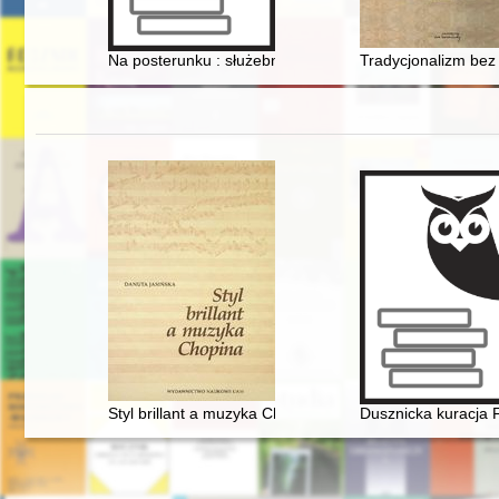
Na posterunku : służebniczki dębickie w Jędrzejowie - 
Tradycjonalizm bez k
Styl brillant a muzyka Chopina
Dusznicka kuracja 