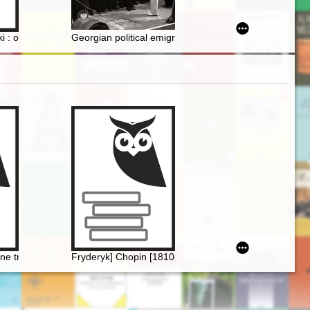
833-1936
 : oblicza PRL : Mała Galeria Fotografii ZPAF, ul. Różana 1, Toruń
Georgian political emigration to Poland and the issue 
ne transkrypcje utworów Fryderyka Chopina. Aspekty historyczne, teor
Fryderyk] Chopin [1810-1849]