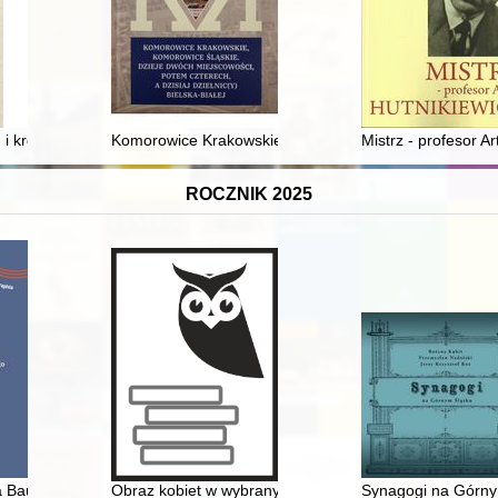
ołecznego, ekonomicznego i środowiskowego na Śląsku Opolskim (w św
i królu Bolesławie Szczodrym raz jeszcze
Komorowice Krakowskie, Komorowice Śląskie : dzieje dwó
Mistrz - profesor Ar
ROCZNIK 2025
- niezapomniani
a Baudouina de Courtenay do Jana Karłowicza z lat 1887-1891. Cz. 2
Obraz kobiet w wybranych dziełach historiografii koście
Synagogi na Górny