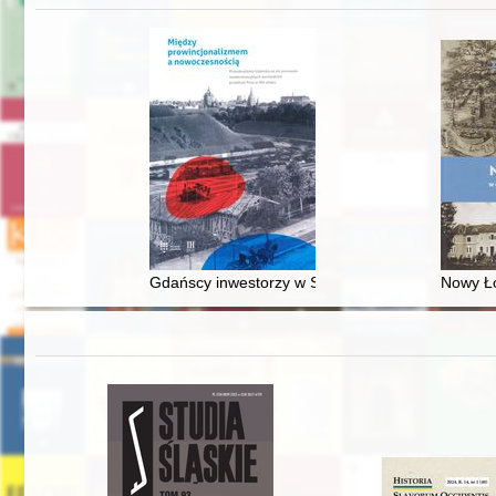
Gdańscy inwestorzy w Sopocie : prestiż finansowy
Nowy Ło