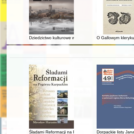
Dziedzictwo kulturowe w procesie rozwoju kapitału sp
O Gallowym kleryku 
Śladami Reformacji na Pogórzu Karpackim : odrzuceni 
Dorpackie listy Jan