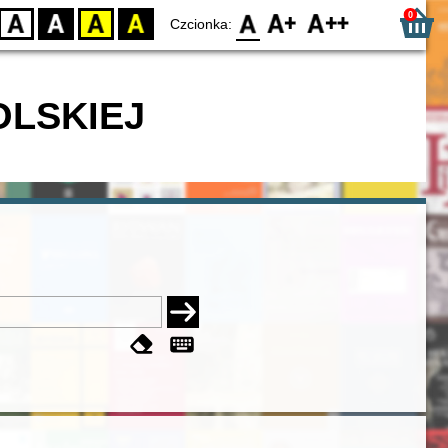
0
D
BW
YB
BY
F0
F1
F2
Czcionka:
OLSKIEJ