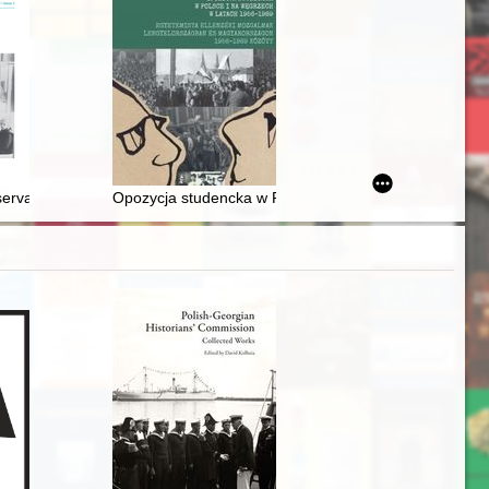
ednoczonych = Historical conditions of the functioning and monetary p
nicy powstania Miejskiego Zakładu Wodociągów i Kanalizacji Sp. z o.o.
servants : the construction of religious otherness in Silesian historiogr
Opozycja studencka w Polsce i na Węgrzech w latach