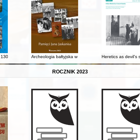
ieniężnej Systemu Rezerwy Federalnej jako banku centralnego Stanów Zj
 130-lecia realizacji pierwszego myślenickiego wodociągu oraz 30 rocz
Archeologia bałtyjska w badaniach Jana Jaskanisa
Heretics as devil's 
ROCZNIK 2023