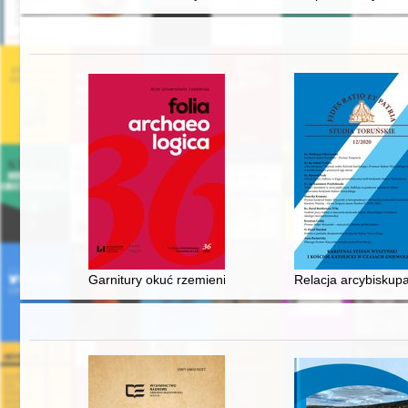
Garnitury okuć rzemieni i inne elementy ozdobne wielk
Relacja arcybiskupa