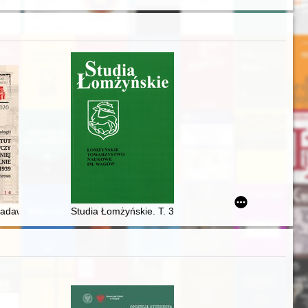
reat Moravian swords
stopada 1972 r
. 1
adawczy Europy Wschodniej w Wilnie (1930-1939) : myśl i dziedzictwo
Studia Łomżyńskie. T. 30 (2020)