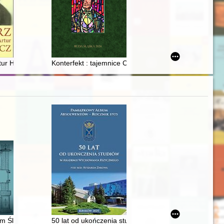
ietle wyników badań ankietowych)
ch miejscowości, potem czterech, a dzisiaj dzielnic(y) Bielska-Białej
tur Hutnikiewicz
Konterfekt : tajemnice Carla Goduli
lnej z VI wieku. Cz. 2, The image of women in selected works of sixth-ce
m Śląsku
50 lat od ukończenia studiów w Akademii Wychowania