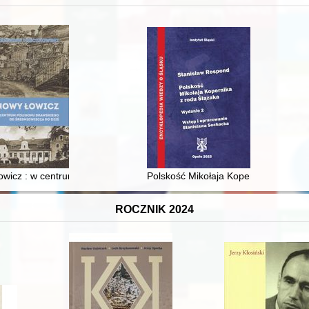
 i towarzyski lokalnego mieszczaństwa w 2. poł. XIX w
wicz : w centrum poligonu drawskiego od średniowiecza do dziś
Polskość Mikołaja Kopernika z rodu 
ROCZNIK 2024