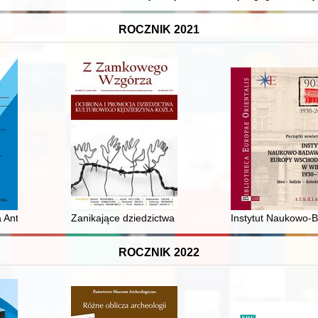
ROCZNIK 2021
omorawskich mieczy = Sword-belt sets and other decorations of the G
 Antoniego Baraniaka o sytuacji polskiego duszpasterstwa w Anglii z li
Zanikające dziedzictwa : Kilka słów o kozielskiej wsi. Cz
Instytut Naukowo-B
ROCZNIK 2022