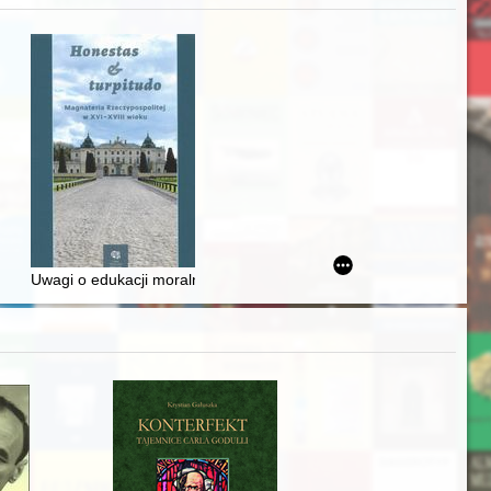
Ślązaka
Uwagi o edukacji moralnej synów szlacheckich w XVI-wiecznej Rze