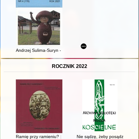
Andrzej Sulima-Suryn - poeta z Krzyża Wielkopolskiego
ROCZNIK 2022
Ramię przy ramieniu? : Żydzi w polskich dążeniach niepodległ
Nie sądzę, żeby posądzanie mnie