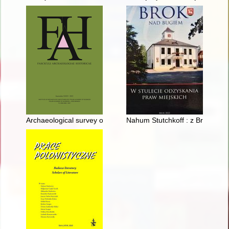
Archaeological survey of the relics of early modern manor comp
Nahum Stutchkoff : z Broku na