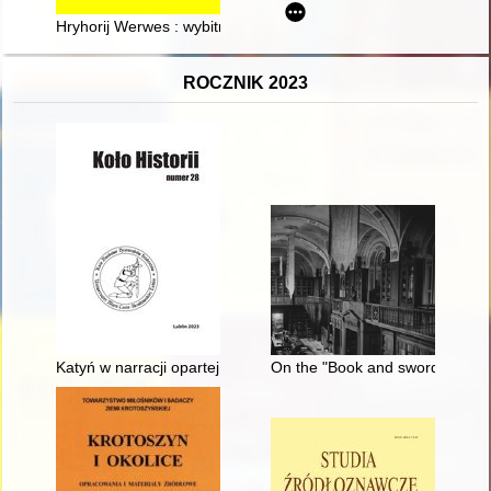
Hryhorij Werwes : wybitny ukraiński polonista drugiej połowy X
ROCZNIK 2023
Katyń w narracji opartej na wspomnieniach świadków : opowieś
On the "Book and sword" exhibi