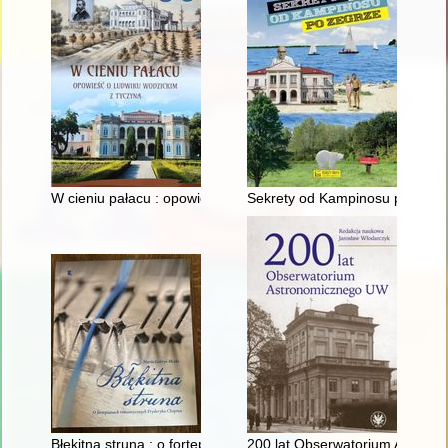
W cieniu pałacu : opowieść o Ludwiku Wodzickim z Tyczyna
Sekrety od Kampinosu po Zegr
Błękitna struna : o fortepianach romantycznych Fryderyka Cho
200 lat Obserwatorium Astron