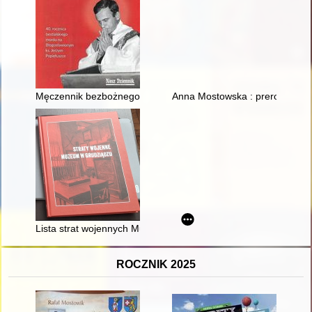
Męczennik bezbożnego komunizmu : 40. rocznica bestialskiego
Anna Mostowska : preromantycz
Lista strat wojennych Muzeum w Grudziądzu
ROCZNIK 2025