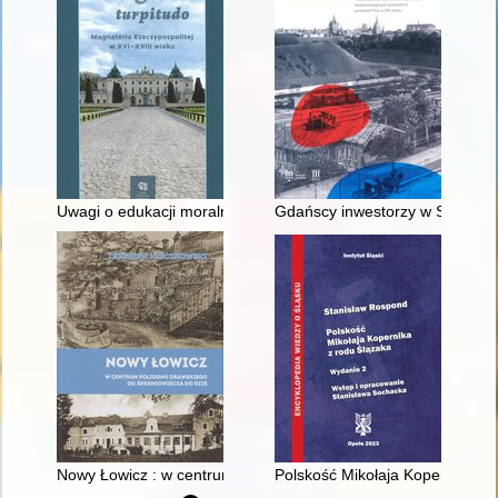
Uwagi o edukacji moralnej synów szlacheckich w XVI-wiecznej 
Gdańscy inwestorzy w Sopocie :
Nowy Łowicz : w centrum poligonu drawskiego od średniowiecz
Polskość Mikołaja Kopernika z 