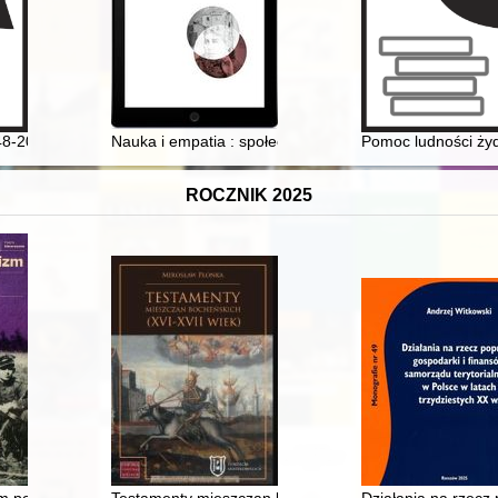
48-2023) : wspomnienie
Nauka i empatia : społeczne konteksty twórczości Mari
Pomoc ludności żyd
ROCZNIK 2025