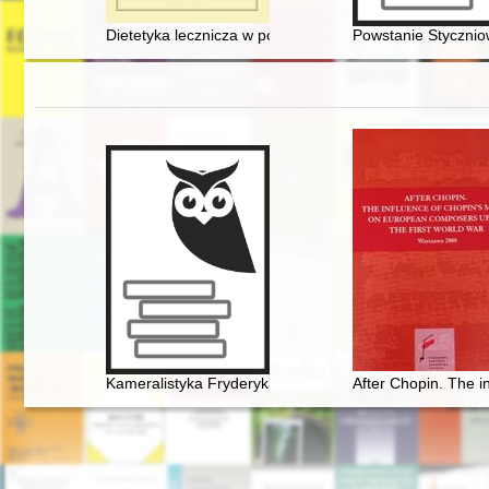
Dietetyka lecznicza w polskich uzdrowiskach w drugiej 
Powstanie Styczniow
Kameralistyka Fryderyka Chopina. Margines czy integra
After Chopin. The i