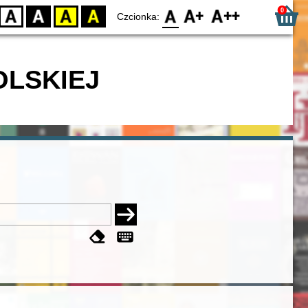
0
D
BW
YB
BY
F0
F1
F2
Czcionka:
OLSKIEJ