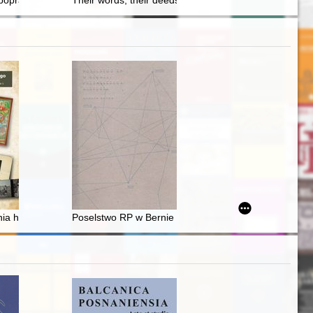
 poprawy gospodarki i finansów samorządu terytorialnego w Polsce w la
Their words, their deeds : the January Uprising in t
uzea wyższych uczelni technicznych w Polsce
a historyczno-ikonograficzno-konserwatorskie XVIII-wiecznej tablicy re
Poselstwo RP w Bernie : przemilczana historia