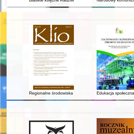
Bialskie księżne Radziwiłłowe
Narodowy komunizm 
Regionalne środowiska literackie i oficyny wydawnicze 
Edukacja społeczna