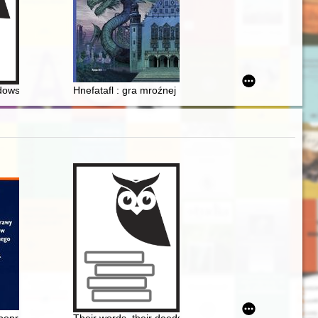
i Konopnickiej
owskiej w czasie II wojny światowej na Jasnej Górze
Hnefatafl : gra mroźnej Północy