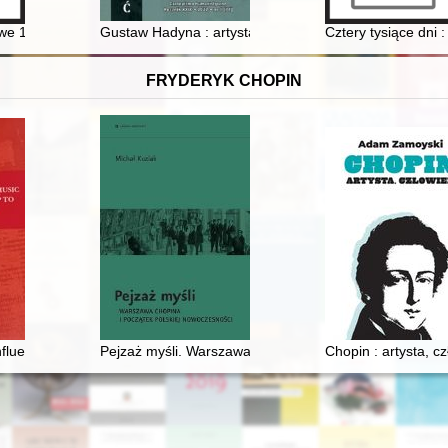
połowie XIX wieku
e 1863-1864 w zbiorach Wojewódzkiej Biblioteki Publicznej im. Marsza
Gustaw Hadyna : artysta, patriota, apologeta ojczyste
Cztery tysiące dni 
FRYDERYK CHOPIN
lna część jego sztuki?
nfluence of Chopin's music on European composers up to the first worl
Pejzaż myśli. Warszawa Chopina i początek polskiej n
Chopin : artysta, c