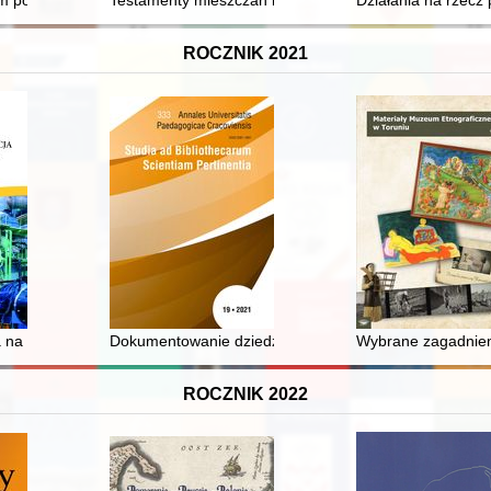
po polsku : "partyzanci" Moczara
Testamenty mieszczan bocheńskich : (XVI - XVII wiek)
Działania na rzecz
ROCZNIK 2021
w polityce władz Polski Ludowej w latach 1956-1989 - recenzja]
 na rzecz ochrony dziedzictwa kulturowego
Dokumentowanie dziedzictwa naukowego i techniki : m
Wybrane zagadnieni
ROCZNIK 2022