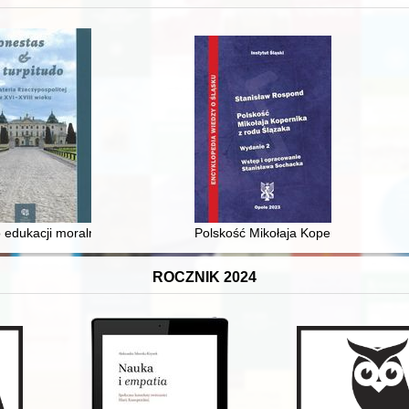
 średniowiecza do dziś
 edukacji moralnej synów szlacheckich w XVI-wiecznej Rzeczypospolite
Polskość Mikołaja Kopernika z rodu 
ROCZNIK 2024