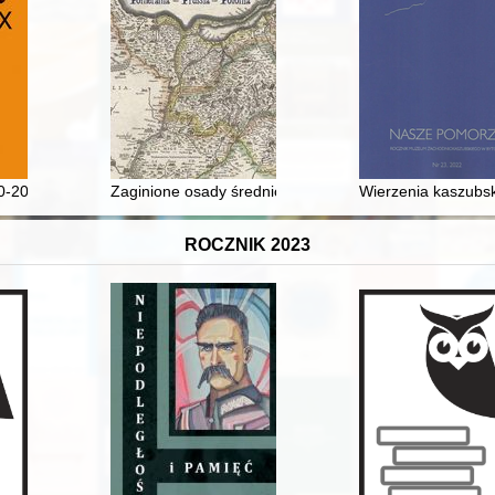
 Stanisławie Warych... i nie tylko o niej
40-2022)
Zaginione osady średniowieczne w rejonie jeziora Jezi
Wierzenia kaszubsk
ROCZNIK 2023