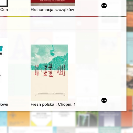
łka Józefa Piłsudskiego w Łodzi
go regionu (4 maja 1946 - 11 grudnia 2021)
: Centrum Kultury Chrześcijańskiej w Kłodzku
Ekshumacja szczątków Marszałka Edwarda Śmigłego-
d war
owoczesności
złowiek
Pieśń polska : Chopin, Moniuszko, Karłowicz, Szymanow