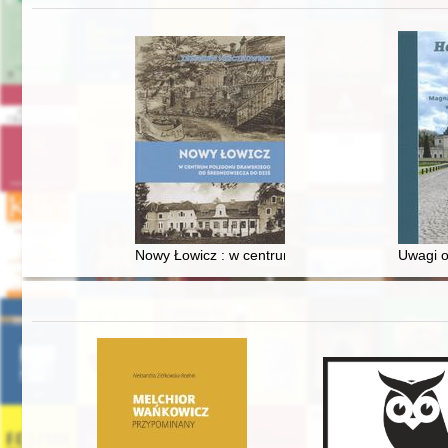
Nowy Łowicz : w centrum poligonu drawskiego od
Uwagi o