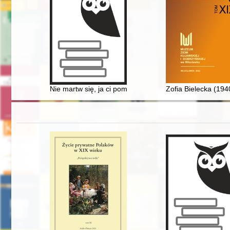
Nie martw się, ja ci pomogę" : wspomnienia o śp. siostrze
Zofia Bielecka (19