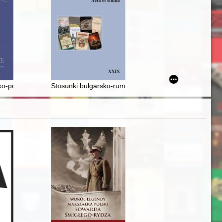
orak : (studium historyczno­-archeologiczne na podstawie nowych źróde
o-pomorskie : wstęp do syntezy
Stosunki bułgarsko-rumuńskie w latach 1912-1913 (na