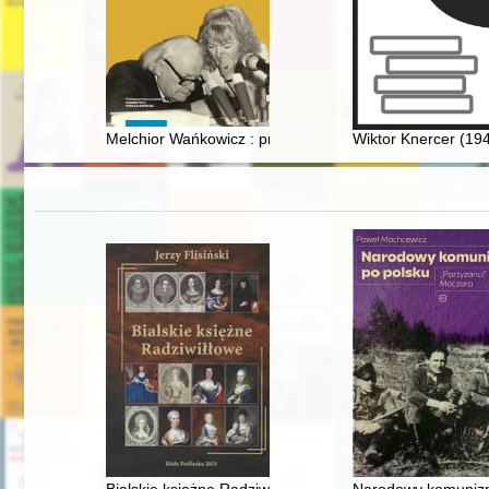
Melchior Wańkowicz : przypominany
Wiktor Knercer (19