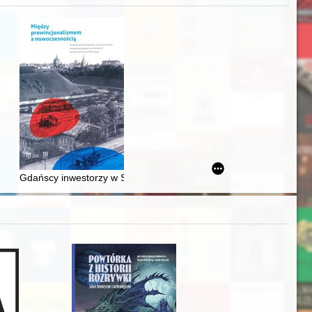
j
Ślązaka
Gdańscy inwestorzy w Sopocie : prestiż finansowy i towarzyski lo