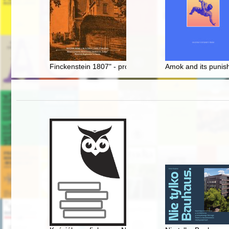
Finckenstein 1807" - projekt, który przeszedł do historii
Amok and its punis