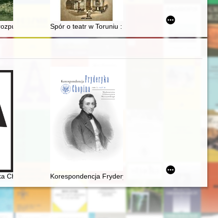
kiej Litwy w 1812 roku
 rozpusty i szatana : postrzeganie kobiecego ciała w kontekście proces
Spór o teatr w Toruniu : słowo polskie wobec propaga
ło i zadanie badawcze
środków tradycyjnych i nowoczesnych jako sposób budowania ekspozy
ka Chopina
Korespondencja Fryderyka Chopina. T. 3 cz. 4