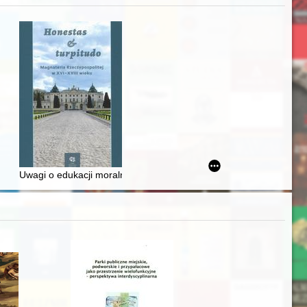
awskiego od średniowiecza do dziś
Uwagi o edukacji moralnej synów szlacheckich w XVI-wiecznej Rze