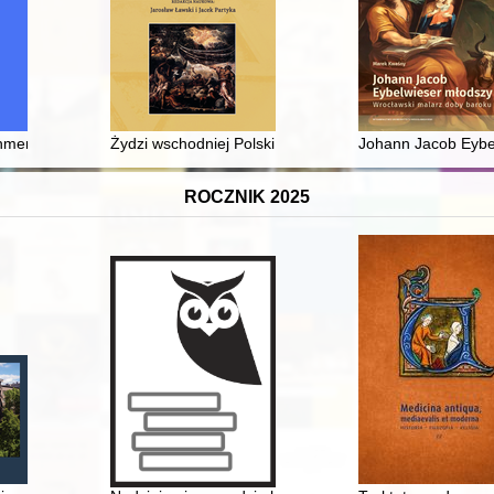
hment in 17th century Dutch Batavia through the eyes of Johann Gottf
Żydzi wschodniej Polski. Ser. 12,
Johann Jacob Eybe
ROCZNIK 2025