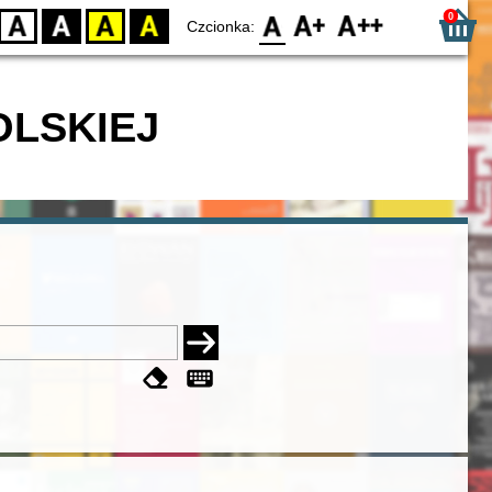
0
D
BW
YB
BY
F0
F1
F2
Czcionka:
OLSKIEJ