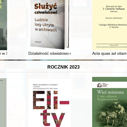
 XX i XXI wieku : w trosce o język i kulturę fryzyjską
Działalność oświatowo-wychowawcza sióstr Sacré Coeur 
Acta quae ad vitam
ROCZNIK 2023