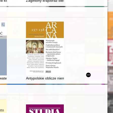
a w dwudziestoleciu międzywojennym
więceń kapłańskich na 65-lecie życia ks. kan. dr. Zbigniewa Godlewski
w księgozbiorach mieszczańskich (w świetle inwentarzy pośmiertnych z
Zaginiony krajobraz bieszczadzkich połonin
watelskiej wobec Kościoła katolickiego (1944-1990) : zarys zagadnieni
Antypolskie oblicze niemieckiej polityki historycznej : k