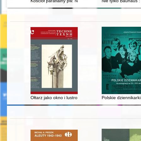
Kościół parafialny pw. Najświętszego Serca Pana Jezu
Nie tylko Bauhaus 
Ołtarz jako okno i lustro w konceptach ks. prof. Sebast
Polskie dziennikark