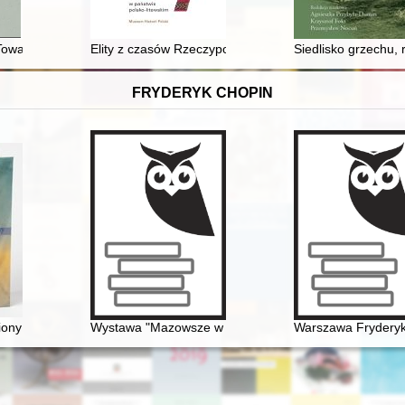
iemieckiej przestrzeni po drugiej wojnie światowej
Towarzystwa Heraldycznego. Nowa seria. T. 19 (2020)
Elity z czasów Rzeczypospolitej we władzach napoleońs
Siedlisko grzechu,
FRYDERYK CHOPIN
ony : wokół listów Chopina... : korespondencja kompozytora jako dzie
Wystawa "Mazowsze w czasach Chopina" - połączenie 
Warszawa Frydery