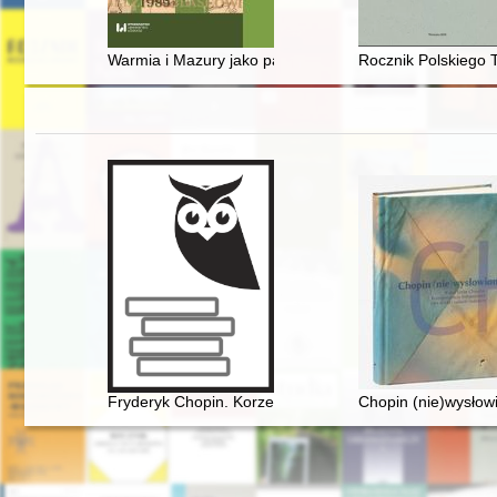
Warmia i Mazury jako palimpsest, czyli O oswajaniu pon
Rocznik Polskiego 
Fryderyk Chopin. Korzenie
Chopin (nie)wysłowi