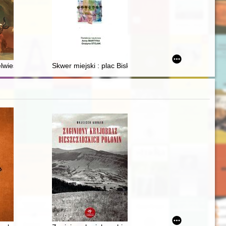
ried Dreyer from Gdańsk
lwieser młodszy (1667-1744) : wrocławski malarz doby baroku
Skwer miejski : plac Biskupi (ulica Biskupia) w Krakowi