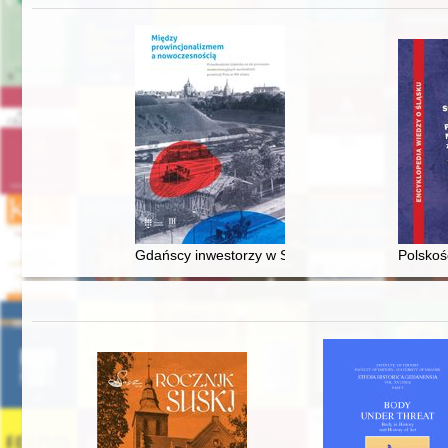
Gdańscy inwestorzy w Sopocie : prestiż finansowy
Polskoś