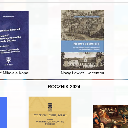
 i towarzyski lokalnego mieszczaństwa w 2. poł. XIX w
ć Mikołaja Kopernika z rodu Ślązaka
Nowy Łowicz : w centrum poligonu dr
ROCZNIK 2024