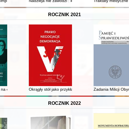
sa w Woli Baranowskiej
: imperatyw modernizmu w architekturze przemysłowej Górnego Śląsk
Nadzieja nie zawodzi : księga pamiątkowa na 40-lecie ś
Traktaty medyczne 
ROCZNIK 2021
iana Piskorskiego
i na emigracji w XX i XXI wieku
Okrągły stół jako przykład skutecznych negocjacji
Zadania Milicji Oby
ROCZNIK 2022