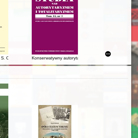
w Zbylitowskiej Górze w latach 1901-1939 = Educational activity of t
 S. Clementis Hofbauer referuntur. Fasc. 19,
Konserwatywny autorytaryzm przeciwko faszyzmowi, n