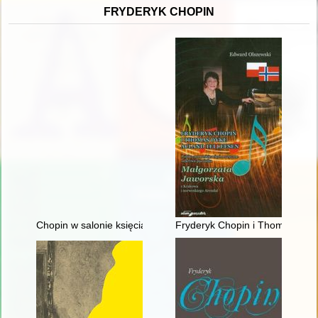
FRYDERYK CHOPIN
Chopin w salonie księcia Antoniego Radziwiłła". Nowe odczyt
Fryderyk Chopin i Thomas Dyke