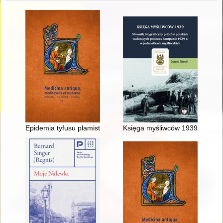
Epidemia tyfusu plamistego w więzieniu kieleckim w latach 19
Księga myśliwców 1939 : słowni