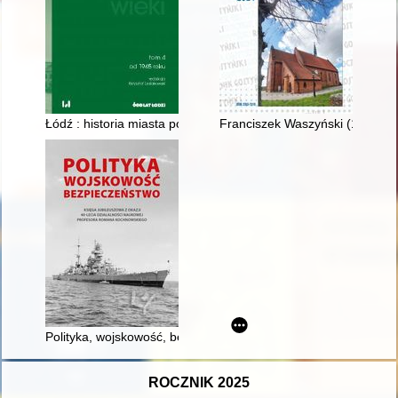
Łódź : historia miasta poprzez wieki. T. 4,
Franciszek Waszyński (1897-198
Polityka, wojskowość, bezpieczeństwo : księga jubileuszowa z
ROCZNIK 2025