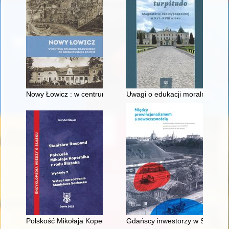
Nowy Łowicz : w centrum poligonu drawskiego od średniowiecz
Uwagi o edukacji moralnej synó
Polskość Mikołaja Kopernika z rodu Ślązaka
Gdańscy inwestorzy w Sopocie :