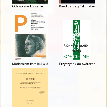
Odzyskane korzenie. T. 1 i 2
Karol Jaroszyński : atawistycz
Modernizm katolicki w dramatach księdza Antoniego Szandler
Przyczynek do twórczości Jacka 