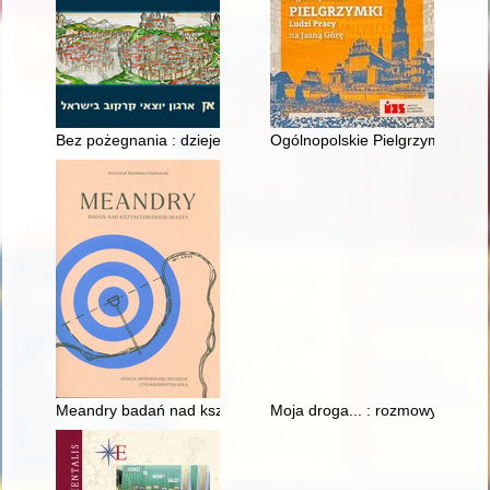
Bez pożegnania : dzieje Związku Krakowian w Izraelu
Ogólnopolskie Pielgrzymki Lud
Meandry badań nad kształtowaniem miasta : geneza, niespodzian
Moja droga... : rozmowy Arkadi