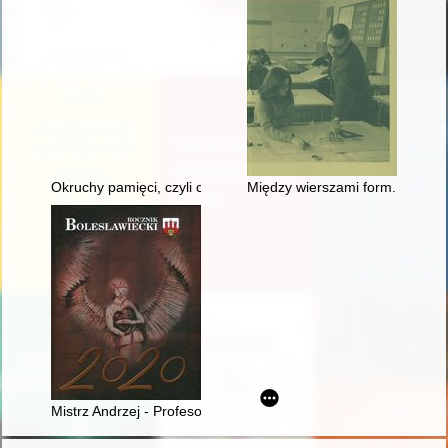
Okruchy pamięci, czyli co wiemy o judaikach ze zbiorów Muze
Między wierszami form... = Betw
Mistrz Andrzej - Profesor Pytliński (1933-2020) : rozmowa z