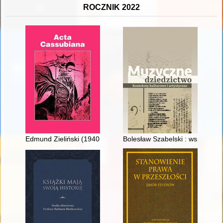
ROCZNIK 2022
Edmund Zieliński (1940-2022) : rzeźbiarz, malarz, kociewsko
Bolesław Szabelski : współtwór