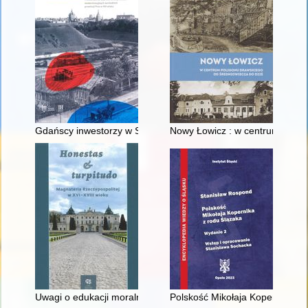
Gdańscy inwestorzy w Sopocie : prestiż finansowy i towarzyski
Nowy Łowicz : w centrum polig
Uwagi o edukacji moralnej synów szlacheckich w XVI-wiecznej 
Polskość Mikołaja Kopernika z 