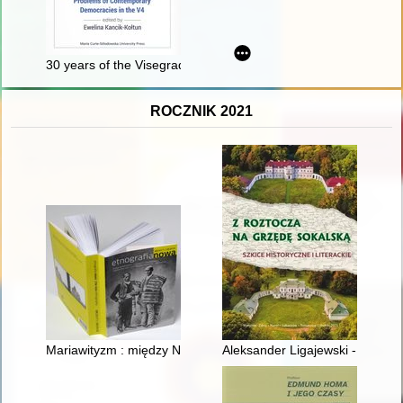
30 years of the Visegrad Group. Vol. 4,
ROCZNIK 2021
Mariawityzm : między Niebem a Ziemią = Mariavitism : betwe
Aleksander Ligajewski - zamojsk