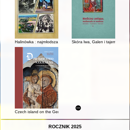
Halinówka : najmłodsza wieś w gminie Wojciechów
Skóra lwa, Galen i tajemne zn
Czech island on the German-Polish "sea"
ROCZNIK 2025